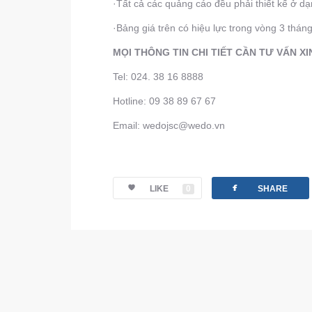
·Tất cả các quảng cáo đều phải thiết kế ở d
·Bảng giá trên có hiệu lực trong vòng 3 thán
MỌI THÔNG TIN CHI TIẾT CẦN TƯ VẤN XIN
Tel: 024. 38 16 8888
Hotline: 09 38 89 67 67
Email: wedojsc@wedo.vn
facebook
LIKE
0
SHARE