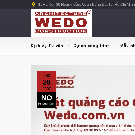
TP. Hà Nội: 36 Hoàng Cầu, Quận Đống Đa; Tp. Hồ Chí Minh
Dịch vụ Tư vấn
Dự án công trình
Mẫu n
TH8
28
2007
NO
COMMENTS