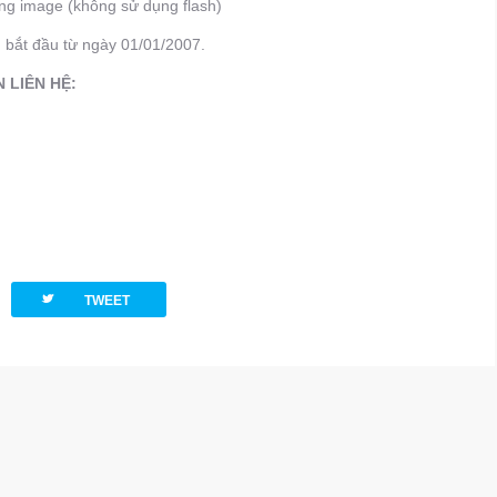
ạng image (không sử dụng flash)
g bắt đầu từ ngày 01/01/2007.
 LIÊN HỆ:
twitterbird
TWEET