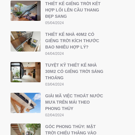
THIẾT KẾ GIẾNG TRỜI KẾT
HỢP LỐI LÊN CẦU THANG
ĐẸP SANG
05/04/2024
THIẾT KẾ NHÀ 40M2 CÓ
GIẾNG TRỜI KÍCH THƯỚC
BAO NHIÊU HỢP LÝ?
04/04/2024
TUYỆT KỸ THIẾT KẾ NHÀ
30M2 CÓ GIẾNG TRỜI SÁNG
THOÁNG
03/04/2024
GIẢI MÃ VIỆC THOÁT NƯỚC
MƯA TRÊN MÁI THEO
PHONG THỦY
02/04/2024
GÓC PHONG THỦY: MẶT
TRỜI CHIẾU THẲNG VÀO