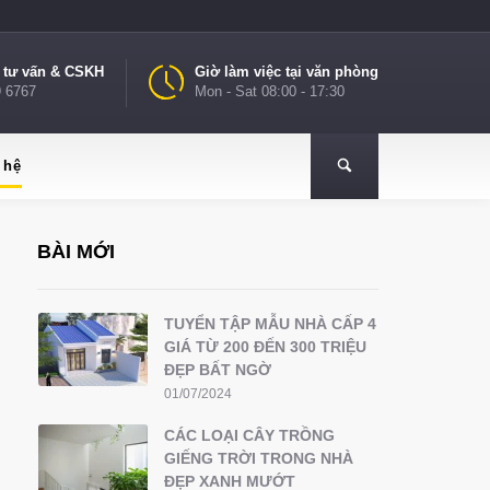
e tư vấn & CSKH
Giờ làm việc tại văn phòng
9 6767
Mon - Sat 08:00 - 17:30
 hệ
BÀI MỚI
TUYỂN TẬP MẪU NHÀ CẤP 4
GIÁ TỪ 200 ĐẾN 300 TRIỆU
ĐẸP BẤT NGỜ
01/07/2024
CÁC LOẠI CÂY TRỒNG
GIẾNG TRỜI TRONG NHÀ
ĐẸP XANH MƯỚT