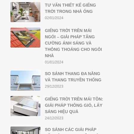
TƯ VẤN THIẾT KẾ GIẾNG
TRỜI TRONG NHÀ ỐNG
02/01/2024
GIẾNG TRỜI TRÊN MÁI
NGÓI – GIẢI PHÁP TĂNG
CƯỜNG ÁNH SÁNG VÀ
THÔNG THOÁNG CHO NGÔI
NHÀ
01/01/2024
SO SÁNH THANG ĐA NĂNG
VÀ THANG TRUYỀN THỐNG
29/12/2023
GIẾNG TRỜI TRÊN MÁI TÔN:
GIẢI PHÁP THÔNG GIÓ, LẤY
SÁNG HIỆU QUẢ
24/12/2023
SO SÁNH CÁC GIẢI PHÁP