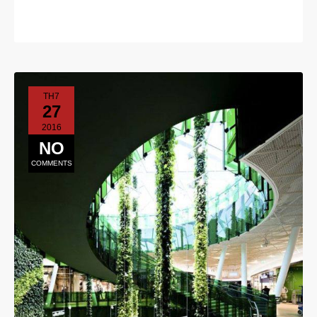
TH7
27
2016
NO
COMMENTS