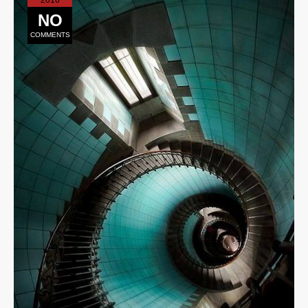
NO
COMMENTS