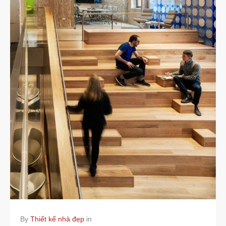
By
Thiết kế nhà đẹp
in