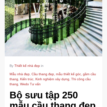
By
Thiết kế nhà đẹp
in
Mẫu nhà đẹp
,
Cầu thang đẹp, mẫu thiết kế góc, gầm cầu
thang
,
Kiến trúc
,
Kinh nghiệm xây dựng
,
Thi công cầu
thang
,
Wedo Tư vấn
Bộ sưu tập 250
mẫu cầu thang đẹp