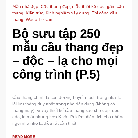
Mẫu nhà đẹp
,
Cầu thang đẹp, mẫu thiết kế góc, gầm cầu
thang
,
Kiến trúc
,
Kinh nghiệm xây dựng
,
Thi công cầu
thang
,
Wedo Tư vấn
Bộ sưu tập 250
mẫu cầu thang đẹp
– độc – lạ cho mọi
công trình (P.5)
Cầu thang chính là con đường huyết mạch trong nhà, là
lối lưu thông duy nhất trong nhà dân dụng (không có
thang máy), vì vậy thiết kế cầu thang sao cho đẹp, độc
đáo, lạ mắt nhưng hợp lý và tiết kiệm diện tích cho những
ngôi nhà nhỏ là điều rất cần thiết.
READ MORE