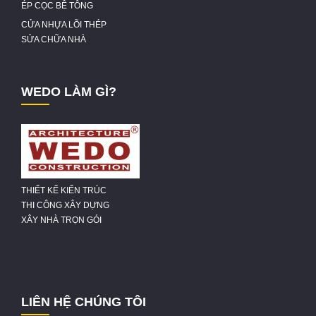
ÉP CỌC BÊ TÔNG
CỬA NHỰA LÕI THÉP
SỬA CHỮA NHÀ
WEDO LÀM GÌ?
THIẾT KẾ KIẾN TRÚC
THI CÔNG XÂY DỰNG
XÂY NHÀ TRỌN GÓI
LIÊN HỆ CHÚNG TÔI