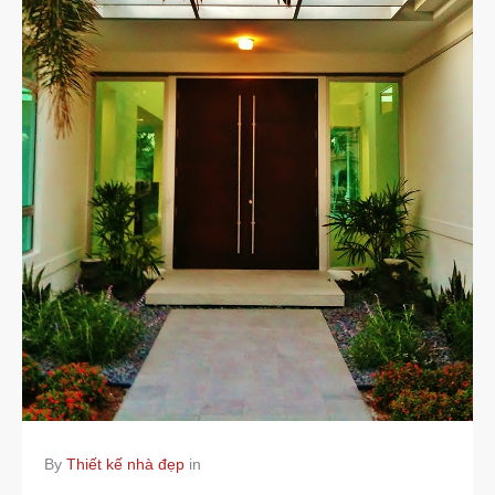
By
Thiết kế nhà đẹp
in