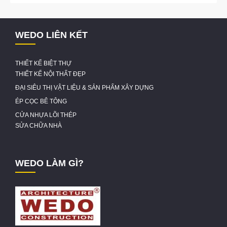
WEDO LIÊN KẾT
THIẾT KẾ BIỆT THỰ
THIẾT KẾ NỘI THẤT ĐẸP
ĐẠI SIÊU THỊ VẬT LIỆU & SẢN PHẨM XÂY DỰNG
ÉP CỌC BÊ TÔNG
CỬA NHỰA LÕI THÉP
SỬA CHỮA NHÀ
WEDO LÀM GÌ?