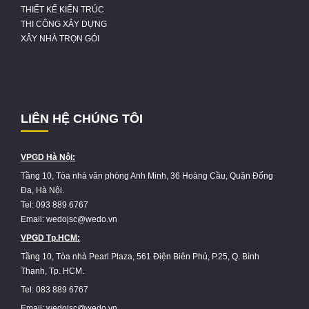
THIẾT KẾ KIẾN TRÚC
THI CÔNG XÂY DỰNG
XÂY NHÀ TRỌN GÓI
LIÊN HỆ CHÚNG TÔI
VPGD Hà Nội:
Tầng 10, Tòa nhà văn phòng Anh Minh, 36 Hoàng Cầu, Quận Đống
Đa, Hà Nội.
Tel: 093 889 6767
Email: wedojsc@wedo.vn
VPGD Tp.HCM:
Tầng 10, Tòa nhà Pearl Plaza, 561 Điện Biên Phủ, P.25, Q. Bình
Thạnh, Tp. HCM.
Tel: 083 889 6767
Email: wedojsc@wedo.vn