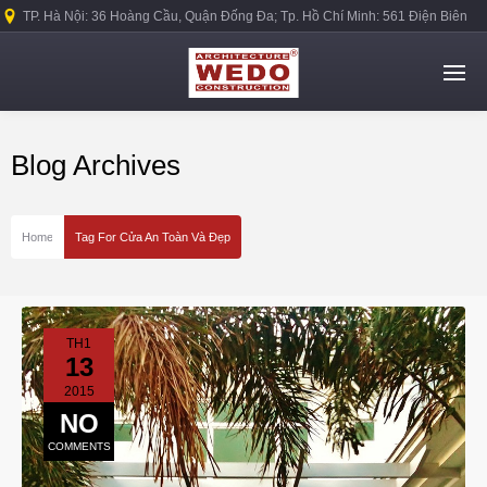
TP. Hà Nội: 36 Hoàng Cầu, Quận Đống Đa; Tp. Hồ Chí Minh: 561 Điện Biên
Phủ, Quận Bình Thạnh.
Blog Archives
Home
Tag For Cửa An Toàn Và Đẹp
TH1
13
2015
NO
COMMENTS