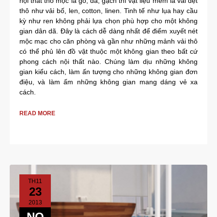
nội thất thô mộc là gỗ, đá, gạch thì vật liệu mềm là vải dệt
thô như vải bố, len, cotton, linen. Tinh tế như lụa hay cầu
kỳ như ren không phải lựa chọn phù hợp cho một không
gian dân dã. Đây là cách dễ dàng nhất để điểm xuyết nét
mộc mạc cho căn phòng và gần như những mảnh vải thô
có thể phủ lên đồ vật thuộc một không gian theo bất cứ
phong cách nội thất nào. Chúng làm dịu những không
gian kiểu cách, làm ấn tượng cho những không gian đơn
điệu, và làm ấm những không gian mang dáng vẻ xa
cách.
READ MORE
TH11
23
2013
NO