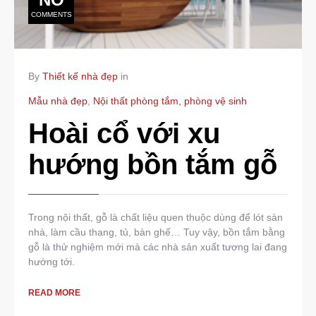
COMMENTS
By
Thiết kế nhà đẹp
in
Mẫu nhà đẹp
,
Nội thất phòng tắm, phòng vệ sinh
Hoài cổ với xu
hướng bồn tắm gỗ
Trong nội thất, gỗ là chất liệu quen thuộc dùng để lót sàn
nhà, làm cầu thang, tủ, bàn ghế… Tuy vậy, bồn tắm bằng
gỗ là thử nghiệm mới mà các nhà sản xuất tương lai đang
hướng tới.
READ MORE