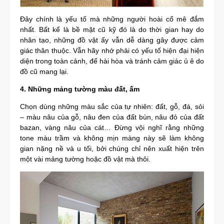
Đây chính là yếu tố mà những người hoài cổ mê đắm
nhất. Bất kể là bề mặt cũ kỹ đó là do thời gian hay do
nhân tạo, những đồ vật ấy vẫn dễ dàng gây được cảm
giác thân thuộc. Vẫn hãy nhớ phải có yếu tố hiện đại hiện
diện trong toàn cảnh, để hài hòa và tránh cảm giác ủ ê do
đồ cũ mang lại.
4. Những mảng tường màu đất, ấm
Chọn dùng những màu sắc của tự nhiên: đất, gỗ, đá, sỏi
– màu nâu của gỗ, nâu đen của đất bùn, nâu đỏ của đất
bazan, vàng nâu của cát… Đừng vội nghĩ rằng những
tone màu trầm và không mịn màng này sẽ làm không
gian nặng nề và u tối, bởi chúng chỉ nên xuất hiện trên
một vài mảng tường hoặc đồ vật mà thôi.