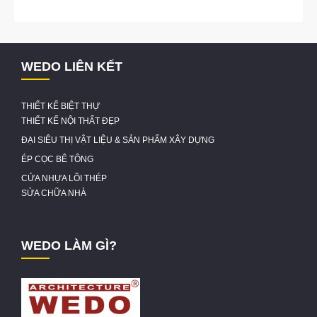
WEDO LIÊN KẾT
THIẾT KẾ BIỆT THỰ
THIẾT KẾ NỘI THẤT ĐẸP
ĐẠI SIÊU THỊ VẬT LIỆU & SẢN PHẨM XÂY DỰNG
ÉP CỌC BÊ TÔNG
CỬA NHỰA LÕI THÉP
SỬA CHỮA NHÀ
WEDO LÀM GÌ?