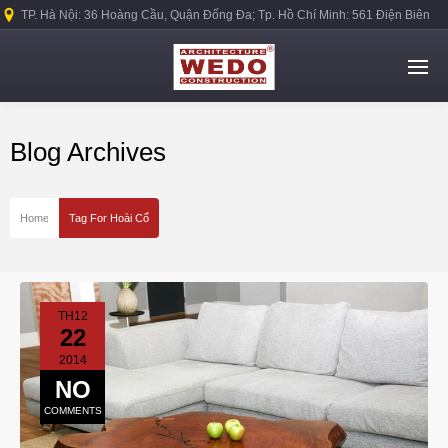
TP. Hà Nội: 36 Hoàng Cầu, Quận Đống Đa; Tp. Hồ Chí Minh: 561 Điện Biên
Phủ, Quận Bình Thạnh.
Blog Archives
Home
Tag For Hoài Cổ
TH12
22
2014
NO
COMMENTS