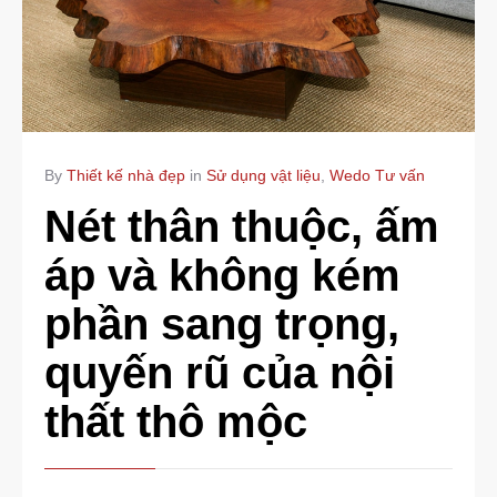
By
Thiết kế nhà đẹp
in
Sử dụng vật liệu
,
Wedo Tư vấn
Nét thân thuộc, ấm
áp và không kém
phần sang trọng,
quyến rũ của nội
thất thô mộc