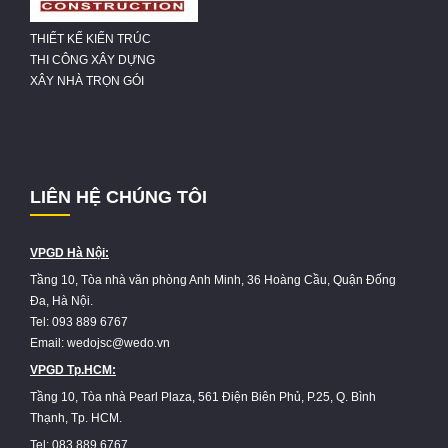
THIẾT KẾ KIẾN TRÚC
THI CÔNG XÂY DỰNG
XÂY NHÀ TRỌN GÓI
LIÊN HỆ CHÚNG TÔI
VPGD Hà Nội:
Tầng 10, Tòa nhà văn phòng Anh Minh, 36 Hoàng Cầu, Quận Đống
Đa, Hà Nội.
Tel: 093 889 6767
Email: wedojsc@wedo.vn
VPGD Tp.HCM:
Tầng 10, Tòa nhà Pearl Plaza, 561 Điện Biên Phủ, P.25, Q. Bình
Thạnh, Tp. HCM.
Tel: 083 889 6767