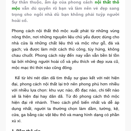
Sự thân thuộc, ấm áp của phong cách
nội thất thô
mộc
vẫn đủ quyến rũ bạn và làm nên vẻ đẹp sang
trọng cho ngôi nhà dù bạn không phải tuýp người
hoài cổ.
Phong cách nội thất thô mộc xuất phát từ những vùng
nông thôn, nơi những nguyên liệu chủ yếu được dùng cho
nhà cửa là những chất liệu thô và mộc như gỗ, đá và
gạch; và được làm một cách thủ công, tùy hứng, không
chau chuốt. Phong cách này đến nay vẫn vẫn bền bỉ tồn
tại bởi những người hoài cổ và yêu thích vẻ đẹp xưa cũ,
mộc mạc thì thời nào cũng đông.
Kể từ khi nét dân dã tìm thấy sự giao kết với nét hiện
đại, phong cách nội thất lại trở nên phong phú hơn nhiều
với nhiều lựa chọn: khu vực nào, đồ đạc nào, chi tiết nào
sẽ là hiện đại hay dân dã. Từ đó phong cách thô mộc
hiện đại rẽ nhánh. Theo cách phổ biến nhất và dễ áp
dụng nhất, người ta thường chọn làm dầm, tường, kệ,
cửa, ga bằng các vật liệu thô và mang hình dạng có phần
xù xì.