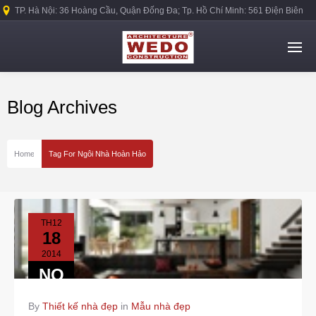
TP. Hà Nội: 36 Hoàng Cầu, Quận Đống Đa; Tp. Hồ Chí Minh: 561 Điện Biên
Phủ, Quận Bình Thạnh.
Blog Archives
Home
Tag For Ngôi Nhà Hoàn Hảo
TH12
18
2014
NO
COMMENTS
By
Thiết kế nhà đẹp
in
Mẫu nhà đẹp