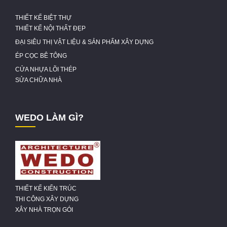
THIẾT KẾ BIỆT THỰ
THIẾT KẾ NỘI THẤT ĐẸP
ĐẠI SIÊU THỊ VẬT LIỆU & SẢN PHẨM XÂY DỰNG
ÉP CỌC BÊ TÔNG
CỬA NHỰA LÕI THÉP
SỬA CHỮA NHÀ
WEDO LÀM GÌ?
THIẾT KẾ KIẾN TRÚC
THI CÔNG XÂY DỰNG
XÂY NHÀ TRỌN GÓI