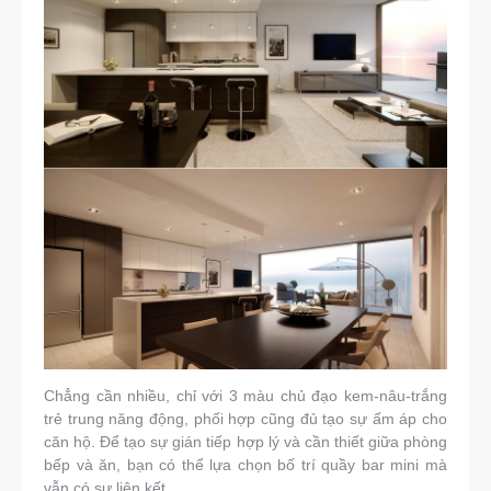
Chẳng cần nhiều, chỉ với 3 màu chủ đạo kem-nâu-trắng
trẻ trung năng động, phối hợp cũng đủ tạo sự ấm áp cho
căn hộ. Để tạo sự gián tiếp hợp lý và cần thiết giữa phòng
bếp và ăn, bạn có thể lựa chọn bố trí quầy bar mini mà
vẫn có sự liên kết.