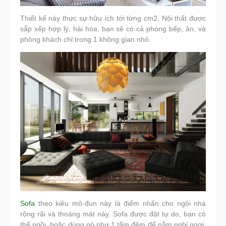
Thiết kế này thực sự hữu ích tới từng cm2. Nội thất được
sắp xếp hợp lý, hài hòa, bạn sẽ có cả phòng bếp, ăn, và
phòng khách chỉ trong 1 không gian nhỏ.
Sofa
theo kiêu mô-đun này là điểm nhấn cho ngôi nhà
rộng rãi và thoáng mát này. Sofa được đặt tự do, bạn có
thể ngồi hoặc dùng nó như 1 tấm đệm để nằm nghỉ ngơi,