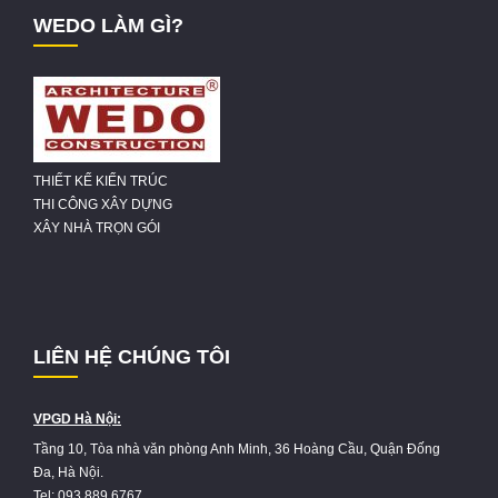
WEDO LÀM GÌ?
THIẾT KẾ KIẾN TRÚC
THI CÔNG XÂY DỰNG
XÂY NHÀ TRỌN GÓI
LIÊN HỆ CHÚNG TÔI
VPGD Hà Nội:
Tầng 10, Tòa nhà văn phòng Anh Minh, 36 Hoàng Cầu, Quận Đống
Đa, Hà Nội.
Tel: 093 889 6767