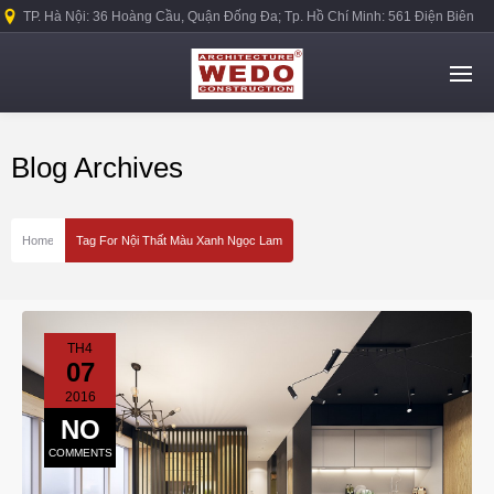
TP. Hà Nội: 36 Hoàng Cầu, Quận Đống Đa; Tp. Hồ Chí Minh: 561 Điện Biên
Phủ, Quận Bình Thạnh.
Blog Archives
Home
Tag For Nội Thất Màu Xanh Ngọc Lam
TH4
07
2016
NO
COMMENTS