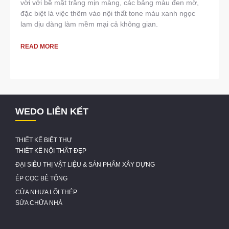
vời với bề mặt trắng mịn màng, các bảng màu đen mờ,
đặc biệt là việc thêm vào nội thất tone màu xanh ngọc
lam dịu dàng làm mềm mại cả không gian.
READ MORE
WEDO LIÊN KẾT
THIẾT KẾ BIỆT THỰ
THIẾT KẾ NỘI THẤT ĐẸP
ĐẠI SIÊU THỊ VẬT LIỆU & SẢN PHẨM XÂY DỰNG
ÉP CỌC BÊ TÔNG
CỬA NHỰA LÕI THÉP
SỬA CHỮA NHÀ