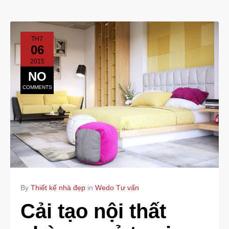
TH7
06
2015
NO
COMMENTS
By
Thiết kế nhà đẹp
in
Wedo Tư vấn
Cải tạo nội thất