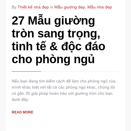
By
Thiết kế nhà đẹp
in
Mẫu giường đẹp
,
Mẫu nhà đẹp
27 Mẫu giường
tròn sang trọng,
tinh tế & độc đáo
cho phòng ngủ
Nếu bạn đang tìm kiếm cách để làm cho phòng ngủ của
mình khác biệt với tất cả các phòng ngủ khác, chúng tôi
có gần 30 giải pháp hoàn hảo với giường tròn cho bạn
dưới đây.
READ MORE