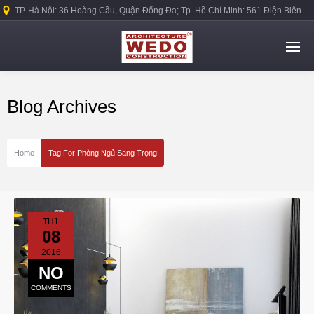
TP. Hà Nội: 36 Hoàng Cầu, Quận Đống Đa; Tp. Hồ Chí Minh: 561 Điện Biên
Phủ, Quận Bình Thạnh.
Blog Archives
Home
Tag For Phòng Ngủ Sang Trọng
TH1
08
2016
NO
COMMENTS