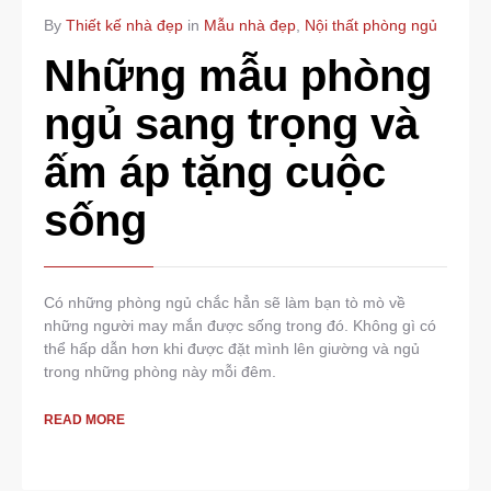
NO
By
Thiết kế nhà đẹp
in
Mẫu nhà đẹp
,
Nội thất phòng ngủ
COMMENTS
Những mẫu phòng
ngủ sang trọng và
ấm áp tặng cuộc
sống
Có những phòng ngủ chắc hẳn sẽ làm bạn tò mò về
những người may mắn được sống trong đó. Không gì có
thể hấp dẫn hơn khi được đặt mình lên giường và ngủ
trong những phòng này mỗi đêm.
READ MORE