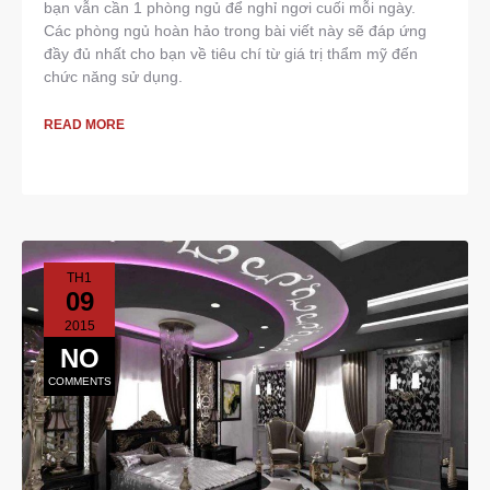
bạn vẫn cần 1 phòng ngủ để nghỉ ngơi cuối mỗi ngày.
Các phòng ngủ hoàn hảo trong bài viết này sẽ đáp ứng
đầy đủ nhất cho bạn về tiêu chí từ giá trị thẩm mỹ đến
chức năng sử dụng.
READ MORE
TH1
09
2015
NO
COMMENTS