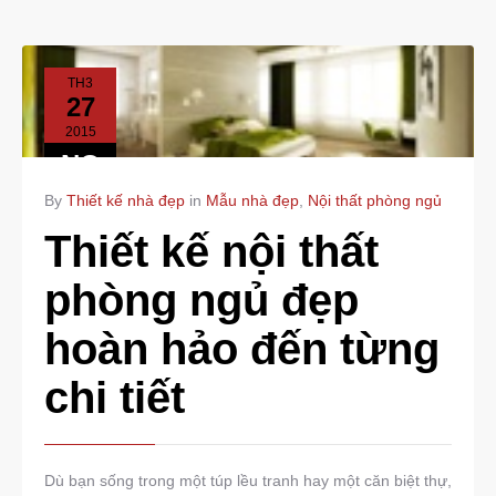
TH3
27
2015
NO
COMMENTS
By
Thiết kế nhà đẹp
in
Mẫu nhà đẹp
,
Nội thất phòng ngủ
Thiết kế nội thất
phòng ngủ đẹp
hoàn hảo đến từng
chi tiết
Dù bạn sống trong một túp lều tranh hay một căn biệt thự,