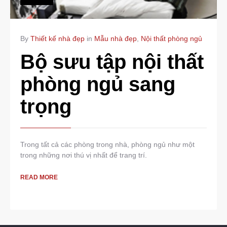
By
Thiết kế nhà đẹp
in
Mẫu nhà đẹp
,
Nội thất phòng ngủ
Bộ sưu tập nội thất
phòng ngủ sang
trọng
Trong tất cả các phòng trong nhà, phòng ngủ như một
trong những nơi thú vị nhất để trang trí.
READ MORE