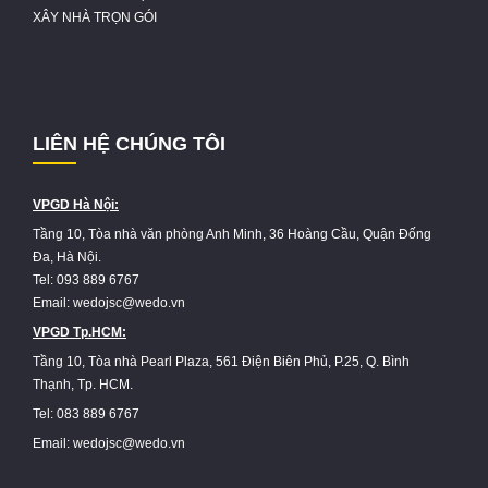
XÂY NHÀ TRỌN GÓI
LIÊN HỆ CHÚNG TÔI
VPGD Hà Nội:
Tầng 10, Tòa nhà văn phòng Anh Minh, 36 Hoàng Cầu, Quận Đống
Đa, Hà Nội.
Tel: 093 889 6767
Email: wedojsc@wedo.vn
VPGD Tp.HCM:
Tầng 10, Tòa nhà Pearl Plaza, 561 Điện Biên Phủ, P.25, Q. Bình
Thạnh, Tp. HCM.
Tel: 083 889 6767
Email: wedojsc@wedo.vn