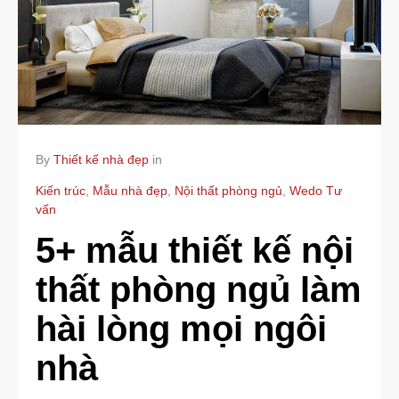
By
Thiết kế nhà đẹp
in
Kiến trúc
,
Mẫu nhà đẹp
,
Nội thất phòng ngủ
,
Wedo Tư
vấn
5+ mẫu thiết kế nội
thất phòng ngủ làm
hài lòng mọi ngôi
nhà