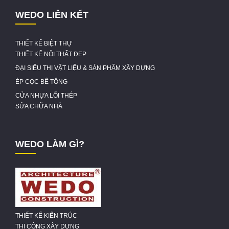
WEDO LIÊN KẾT
THIẾT KẾ BIỆT THỰ
THIẾT KẾ NỘI THẤT ĐẸP
ĐẠI SIÊU THỊ VẬT LIỆU & SẢN PHẨM XÂY DỰNG
ÉP CỌC BÊ TÔNG
CỬA NHỰA LÕI THÉP
SỬA CHỮA NHÀ
WEDO LÀM GÌ?
THIẾT KẾ KIẾN TRÚC
THI CÔNG XÂY DỰNG