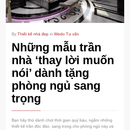
By
Thiết kế nhà đẹp
in
Wedo Tư vấn
Những mẫu trần
nhà ‘thay lời muốn
nói’ dành tặng
phòng ngủ sang
trọng
Bạn hãy thử dành chút thời gian quý báu, ngắm những
thiết kế trần độc đáo, sang trọng cho phòng ngủ này và