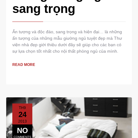
sang trọng
Ấn tượng và độc đáo, sang trọng và hiện đại… là những
ấn tượng của những mẫu giường ngủ tuyệt đẹp mà Thư
viện nhà đẹp giới thiệu dưới đây sẽ giúp cho các bạn có
sự lựa chọn tốt nhất cho nội thất phòng ngủ của mình.
READ MORE
TH9
24
2013
NO
COMMENTS