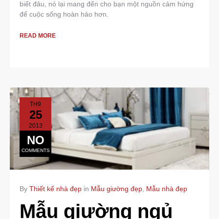
biết đâu, nó lại mang đến cho bạn một nguồn cảm hứng
để cuộc sống hoàn hảo hơn.
READ MORE
TH9
25
2013
NO
COMMENTS
By
Thiết kế nhà đẹp
in
Mẫu giường đẹp
,
Mẫu nhà đẹp
Mẫu giường ngủ