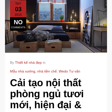
TH7
03
2015
NO
COMMENTS
By
Thiết kế nhà đẹp
in
Mẫu nhà xưởng, nhà tiền chế
,
Wedo Tư vấn
Cải tạo nội thất
phòng ngủ tươi
mới, hiện đại &