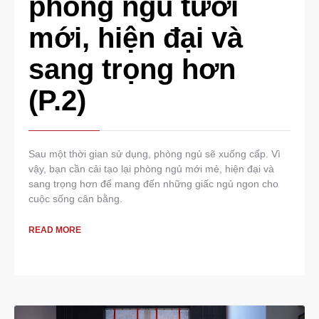
phòng ngủ tươi
mới, hiện đại và
sang trọng hơn
(P.2)
Sau một thời gian sử dụng, phòng ngủ sẽ xuống cấp. Vì
vậy, bạn cần cải tạo lại phòng ngủ mới mẻ, hiện đại và
sang trọng hơn để mang đến những giấc ngủ ngon cho
cuộc sống cân bằng.
READ MORE