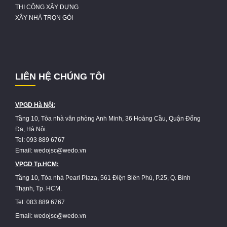
THI CÔNG XÂY DỰNG
XÂY NHÀ TRỌN GÓI
LIÊN HỆ CHÚNG TÔI
VPGD Hà Nội:
Tầng 10, Tòa nhà văn phòng Anh Minh, 36 Hoàng Cầu, Quận Đống
Đa, Hà Nội.
Tel: 093 889 6767
Email: wedojsc@wedo.vn
VPGD Tp.HCM:
Tầng 10, Tòa nhà Pearl Plaza, 561 Điện Biên Phủ, P.25, Q. Bình
Thạnh, Tp. HCM.
Tel: 083 889 6767
Email: wedojsc@wedo.vn