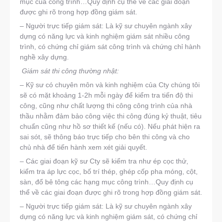
mục của công trình…Quy định cụ thể về các giai đoạn
được ghi rõ trong hợp đồng giám sát.
– Người trực tiếp giám sát: Là kỹ sư chuyên ngành xây
dựng có năng lực và kinh nghiệm giám sát nhiều công
trình, có chứng chỉ giám sát công trình và chứng chỉ hành
nghề xây dựng.
Giám sát thi công thường nhật:
– Kỹ sư có chuyên môn và kinh nghiệm của Cty chúng tôi
sẽ có mặt khoảng 1-2h mỗi ngày để kiểm tra tiến độ thi
công, cũng như chất lượng thi công công trình của nhà
thầu nhằm đảm bảo công việc thi công đúng kỷ thuật, tiêu
chuẩn cũng như hồ sơ thiết kế (nếu có). Nếu phát hiện ra
sai sót, sẽ thông báo trực tiếp cho bên thi công và cho
chủ nhà để tiến hành xem xét giải quyết.
– Các giai đoạn kỹ sư Cty sẽ kiểm tra như ép cọc thử,
kiểm tra áp lực cọc, bố trí thép, ghép cốp pha móng, cột,
sàn, đổ bê tông các hạng mục công trình…Quy định cụ
thể về các giai đoạn được ghi rõ trong hợp đồng giám sát.
– Người trực tiếp giám sát: Là kỹ sư chuyên ngành xây
dựng có năng lực và kinh nghiệm giám sát, có chứng chỉ