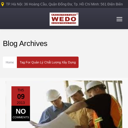
TP. Hà Nội: 36 Hoàng Cầu, Quận Đống Đa; Tp. Hồ Chí Minh: 561 Điện Biên
Phủ, Quận Bình Thạnh.
Blog Archives
Home
Tag For Quản Lý Chất Lượng Xây Dựng
TH5
09
2013
NO
COMMENTS