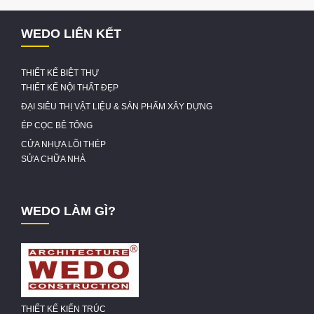
WEDO LIÊN KẾT
THIẾT KẾ BIỆT THỰ
THIẾT KẾ NỘI THẤT ĐẸP
ĐẠI SIÊU THỊ VẬT LIỆU & SẢN PHẨM XÂY DỰNG
ÉP CỌC BÊ TÔNG
CỬA NHỰA LÕI THÉP
SỬA CHỮA NHÀ
WEDO LÀM GÌ?
THIẾT KẾ KIẾN TRÚC