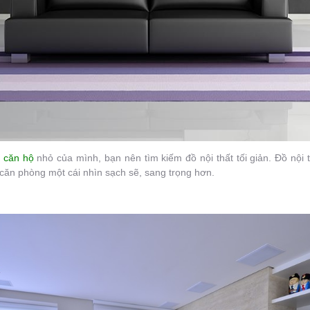
o
căn hộ
nhỏ của mình, bạn nên tìm kiếm đồ nội thất tối giản. Đồ nội
 căn phòng một cái nhìn sạch sẽ, sang trọng hơn.