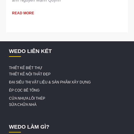
anh Nguyễn Mạnh Quỳnh
READ MORE
WEDO LIÊN KẾT
THIẾT KẾ BIỆT THỰ
THIẾT KẾ NỘI THẤT ĐẸP
ĐẠI SIÊU THỊ VẬT LIỆU & SẢN PHẨM XÂY DỰNG
ÉP CỌC BÊ TÔNG
CỬA NHỰA LÕI THÉP
SỬA CHỮA NHÀ
WEDO LÀM GÌ?