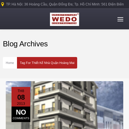
TP. Hà Nội: 36 Hoàng Cầu, Quận Đống Đa; Tp. Hồ Chí Minh: 561 Điện Biên
Phủ, Quận Bình Thạnh.
Blog Archives
Home
Tag For Thiết Kế Nhà Quận Hoàng Mai
TH8
08
2013
NO
COMMENTS