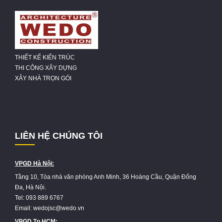
THIẾT KẾ KIẾN TRÚC
THI CÔNG XÂY DỰNG
XÂY NHÀ TRỌN GÓI
LIÊN HỆ CHÚNG TÔI
VPGD Hà Nội:
Tầng 10, Tòa nhà văn phòng Anh Minh, 36 Hoàng Cầu, Quận Đống
Đa, Hà Nội.
Tel: 093 889 6767
Email: wedojsc@wedo.vn
VPGD Tp.HCM: