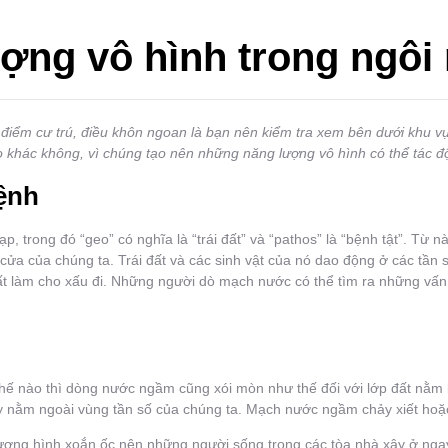
ng vô hình trong ngôi
a điểm cư trú, điều khôn ngoan là bạn nên kiểm tra xem bên dưới khu
o khác không, vì chúng tạo nên những năng lượng vô hình có thể tác đ
ệnh
p, trong đó “geo” có nghĩa là “trái đất” và “pathos” là “bệnh tật”. Từ 
à cửa của chúng ta. Trái đất và các sinh vật của nó dao động ở các tầ
chất làm cho xấu đi. Những người dò mạch nước có thể tìm ra những vấ
ế nào thì dòng nước ngầm cũng xói mòn như thế đối với lớp đất nằm bê
ố ấy nằm ngoài vùng tần số của chúng ta. Mạch nước ngầm chảy xiết hoặ
ượng hình xoắn ốc nên những người sống trong các tòa nhà xây ở ng