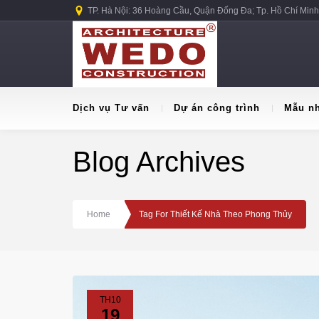
TP. Hà Nội: 36 Hoàng Cầu, Quận Đống Đa; Tp. Hồ Chí Minh
Dịch vụ Tư vấn
Dự án công trình
Mẫu n
Blog Archives
Home
Tag For Thiết Kế Nhà Theo Phong Thủy
TH10
19