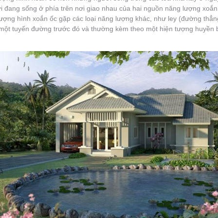
 đang sống ở phía trên nơi giao nhau của hai nguồn năng lượng xoắn
ượng hình xoắn ốc gặp các loại năng lượng khác, như ley (đường thẳng 
a một tuyến đường trước đó và thường kèm theo một hiện tượng huyền bí