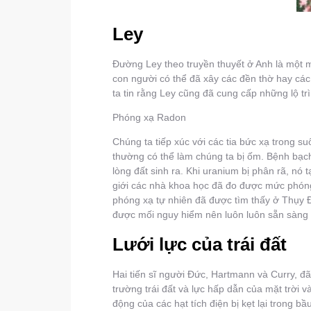
Ley
Đường Ley theo truyền thuyết ở Anh là một m
con người có thể đã xây các đền thờ hay các
ta tin rằng Ley cũng đã cung cấp những lộ t
Phóng xạ Radon
Chúng ta tiếp xúc với các tia bức xạ trong s
thường có thể làm chúng ta bị ốm. Bệnh bạch
lòng đất sinh ra. Khi uranium bị phân rã, nó
giới các nhà khoa học đã đo được mức phón
phóng xạ tự nhiên đã được tìm thấy ở Thụy 
được mối nguy hiểm nên luôn luôn sẵn sàng c
Lưới lực của trái đất
Hai tiến sĩ người Đức, Hartmann và Curry, đã 
trường trái đất và lực hấp dẫn của mặt trời 
động của các hạt tích điện bị kẹt lại trong bầ