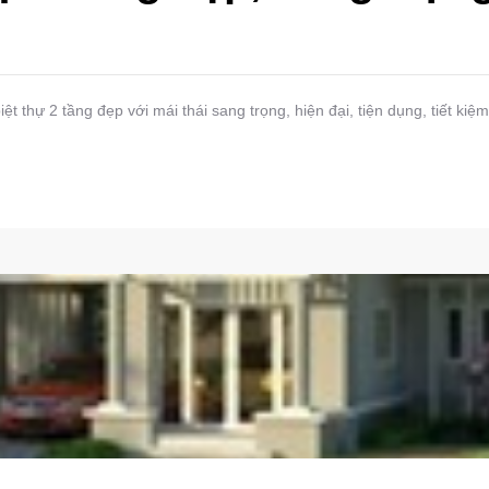
 biệt thự 2 tầng đẹp với mái thái sang trọng, hiện đại, tiện dụng, tiết 