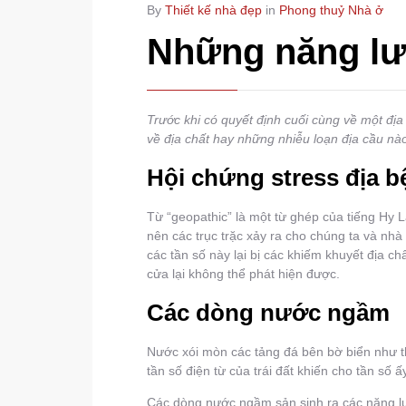
By
Thiết kế nhà đẹp
in
Phong thuỷ Nhà ở
Những năng lượ
Trước khi có quyết định cuối cùng về một đị
về địa chất hay những nhiễu loạn địa cầu nà
Hội chứng stress địa b
Từ “geopathic” là một từ ghép của tiếng Hy Lạ
nên các trục trặc xảy ra cho chúng ta và nh
các tần số này lại bị các khiếm khuyết địa 
cửa lại không thể phát hiện được.
Các dòng nước ngầm
Nước xói mòn các tảng đá bên bờ biển như th
tần số điện từ của trái đất khiến cho tần s
Các dòng nước ngầm sản sinh ra các năng l