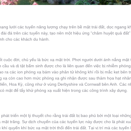
ạng lưới các tuyến năng lượng chạy trên bề mặt trái đất, dọc ngang k
 đài đá trên các tuyến này, tạo nên một hiệu ứng “châm huyệt quả đất
rình cho các khách du hành.
uốt cuộc đời, chủ yếu là bức xạ mặt trời. Phơi người dưới ánh nắng mặt
 cầu và dị tật bẩm sinh được cho là liên quan đến việc bị nhiễm phóng
 tạo ra các ion phóng xạ bám vào phân tử không khí rồi bị mắc kẹt bên t
g xạ còn cao hơn mức phóng xạ ghi nhận được sau thảm họa hạt nhân
Điển, Hoa Kỳ, cũng như ở vùng Derbyshire và Cornwall bên Anh. Các n
ó mặt để tẩy khử phóng xạ xuất hiện trong các công trình xây dựng.
phát triển một lý thuyết cho rằng trái đất bị bao phủ bởi một loại nhữn
và mặt trăng. Sự dịch chuyển của các tuyến lực này được cho là phát xu
u khí quyển khí bức xạ mặt trời thổi đến trái đất. Tại vị trí mà các tuyế