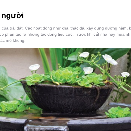
 người
 của trái đất. Các hoạt động như khai thác đá, xây dựng đường hầm, 
p phần tạo ra những tác động tiêu cực. Trước khi cất nhà hay mua nh
hác mỏ không.