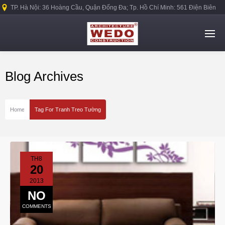
TP. Hà Nội: 36 Hoàng Cầu, Quận Đống Đa; Tp. Hồ Chí Minh: 561 Điện Biên
Phủ, Quận Bình Thạnh.
Blog Archives
Home
Tag For Tranh Treo Tường
TH8
20
2013
NO
COMMENTS