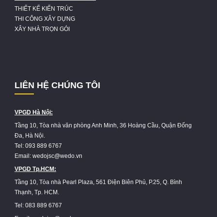
THIẾT KẾ KIẾN TRÚC
THI CÔNG XÂY DỰNG
XÂY NHÀ TRỌN GÓI
LIÊN HỆ CHÚNG TÔI
VPGD Hà Nội:
Tầng 10, Tòa nhà văn phòng Anh Minh, 36 Hoàng Cầu, Quận Đống
Đa, Hà Nội.
Tel: 093 889 6767
Email: wedojsc@wedo.vn
VPGD Tp.HCM:
Tầng 10, Tòa nhà Pearl Plaza, 561 Điện Biên Phủ, P.25, Q. Bình
Thạnh, Tp. HCM.
Tel: 083 889 6767