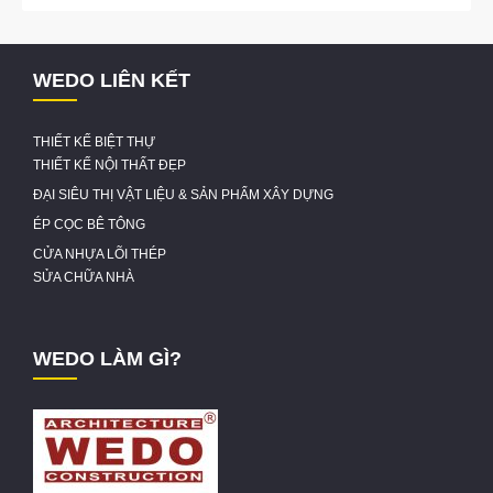
WEDO LIÊN KẾT
THIẾT KẾ BIỆT THỰ
THIẾT KẾ NỘI THẤT ĐẸP
ĐẠI SIÊU THỊ VẬT LIỆU & SẢN PHẨM XÂY DỰNG
ÉP CỌC BÊ TÔNG
CỬA NHỰA LÕI THÉP
SỬA CHỮA NHÀ
WEDO LÀM GÌ?