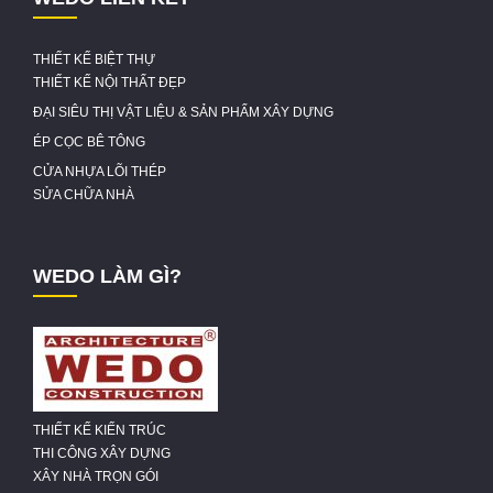
THIẾT KẾ BIỆT THỰ
THIẾT KẾ NỘI THẤT ĐẸP
ĐẠI SIÊU THỊ VẬT LIỆU & SẢN PHẨM XÂY DỰNG
ÉP CỌC BÊ TÔNG
CỬA NHỰA LÕI THÉP
SỬA CHỮA NHÀ
WEDO LÀM GÌ?
THIẾT KẾ KIẾN TRÚC
THI CÔNG XÂY DỰNG
XÂY NHÀ TRỌN GÓI