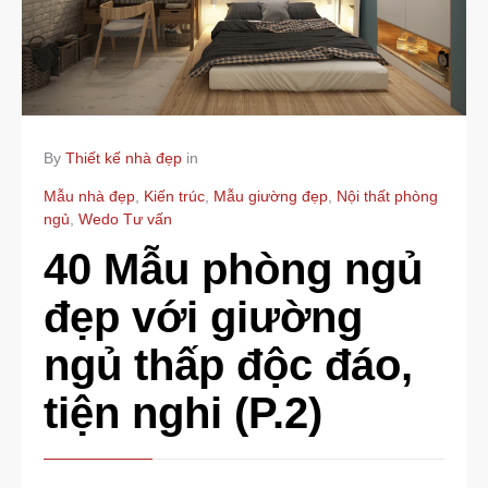
By
Thiết kế nhà đẹp
in
Mẫu nhà đẹp
,
Kiến trúc
,
Mẫu giường đẹp
,
Nội thất phòng
ngủ
,
Wedo Tư vấn
40 Mẫu phòng ngủ
đẹp với giường
ngủ thấp độc đáo,
tiện nghi (P.2)