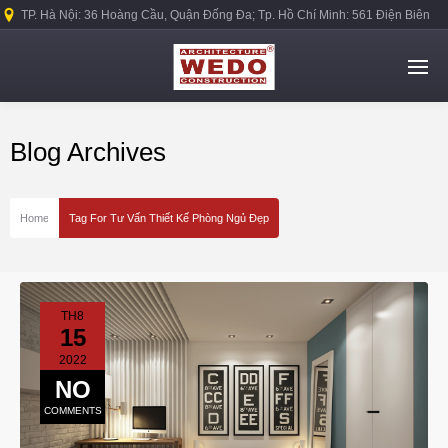
TP. Hà Nội: 36 Hoàng Cầu, Quận Đống Đa; Tp. Hồ Chí Minh: 561 Điện Biên
Phủ, Quận Bình Thạnh.
Blog Archives
Home
Tag For Tư Vấn Thiết Kế Phòng Ngủ Đẹp
TH8
15
2022
NO
COMMENTS