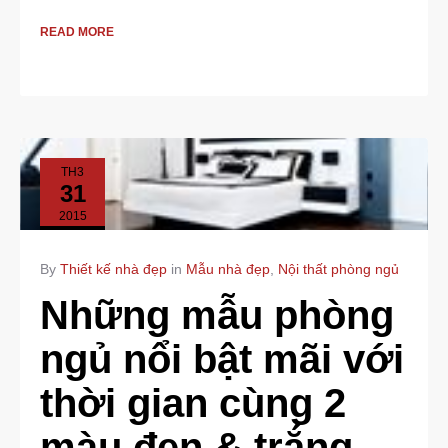
READ MORE
TH3
31
2015
NO
By
COMMENTS
Thiết kế nhà đẹp
in
Mẫu nhà đẹp
,
Nội thất phòng ngủ
Những mẫu phòng
ngủ nổi bật mãi với
thời gian cùng 2
màu đen & trắng