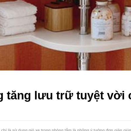
 tăng lưu trữ tuyệt vời
m chí là sử dụng giỏ xe trong phòng tắm là những ý tưởng đơn giản gi