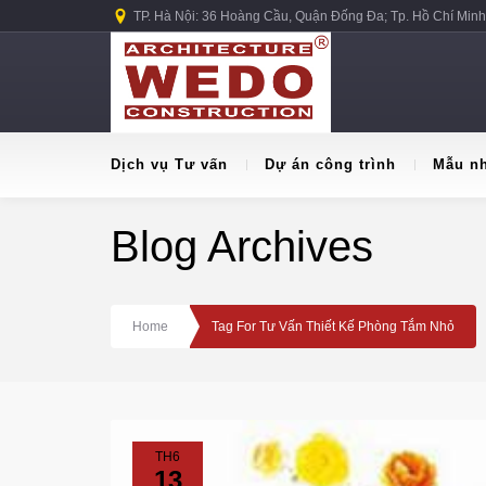
TP. Hà Nội: 36 Hoàng Cầu, Quận Đống Đa; Tp. Hồ Chí Minh
Dịch vụ Tư vấn
Dự án công trình
Mẫu n
Blog Archives
Home
Tag For Tư Vấn Thiết Kế Phòng Tắm Nhỏ
TH6
13