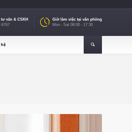
e tư vấn & CSKH
Giờ làm việc tại văn phòng
9 6767
Mon - Sat 08:00 - 17:30
 hệ