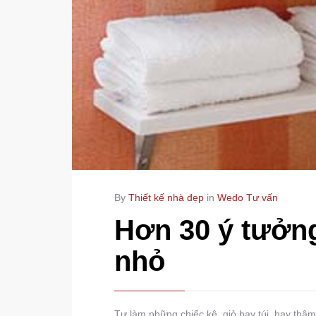
By
Thiết kế nhà đẹp
in
Wedo Tư vấn
Hơn 30 ý tưởng
nhỏ
Tự làm những chiếc kệ, giỏ hay túi, hay thậ