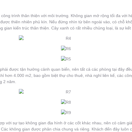
t công trình thân thiện với môi trường. Không gian mở rộng tối đa với
 được thiên nhiên phủ kín. Nếu đứng nhìn từ bên ngoài vào, có chỗ khôn
gian kiến trúc thân thiện. Cây xanh có rất nhiều chủng loại, là sự kế
hải được tận hưởng cảnh quan biển, nên tất cả các phòng tại đây đều 
chỉ hơn 4.000 m2, bao gồm biệt thự cho thuê, nhà nghỉ liên kế, các cô
ng 2 năm.
t hợp với sự tạo không gian địa hình ở các cốt khác nhau, nên có cảm g
h. Các không gian được phân chia chung và riêng. Khách đến đây luôn