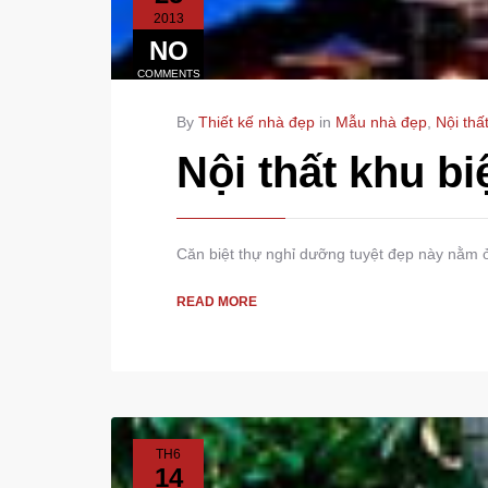
2013
NO
COMMENTS
By
Thiết kế nhà đẹp
in
Mẫu nhà đẹp
,
Nội thấ
Nội thất khu b
Căn biệt thự nghỉ dưỡng tuyệt đẹp này nằm ở
READ MORE
TH6
14