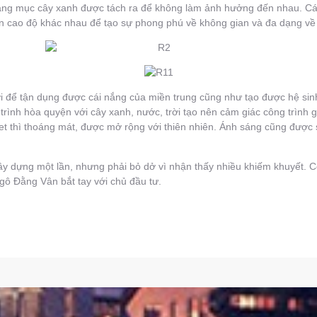
ạng mục cây xanh được tách ra để không làm ảnh hưởng đến nhau. Các
ền cao độ khác nhau để tạo sự phong phú về không gian và đa dạng về
 để tận dụng được cái nắng của miền trung cũng như tạo được hệ sinh 
g trình hòa quyện với cây xanh, nước, trời tạo nên cảm giác công trình 
let thì thoáng mát, được mở rộng với thiên nhiên. Ánh sáng cũng được 
ây dựng một lần, nhưng phải bỏ dở vì nhận thấy nhiều khiếm khuyết. Cô
gô Đằng Vân bắt tay với chủ đầu tư.