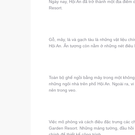
Ngày nay, Hội An đã trở thành một địa điểm 
Resort.
Gỗ, mây, lá và gạch tàu là những vật liệu c
Hội An. Ấn tượng còn nằm ở những nét điêu kh
Toàn bộ ghế ngồi bằng mây trong một không 
những ngôi nhà trên phố Hội An. Ngoài ra, vi 
nên trong veo.
Việc mô phỏng và cách điệu đặc trưng các chi
Garden Resort. Những mảng tường, đầu hồi nh
chính để thiết kế công trình.