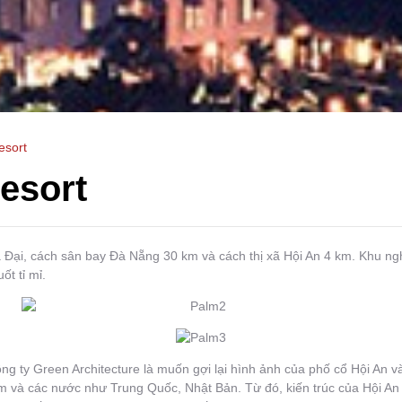
esort
esort
 Đại, cách sân bay Đà Nẵng 30 km và cách thị xã Hội An 4 km. Khu n
ốt tỉ mỉ.
ông ty Green Architecture là muốn gợi lại hình ảnh của phố cổ Hội An và
 và các nước như Trung Quốc, Nhật Bản. Từ đó, kiến trúc của Hội An 