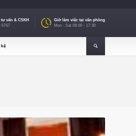
e tư vấn & CSKH
Giờ làm việc tại văn phòng
9 6767
Mon - Sat 08:00 - 17:30
 hệ