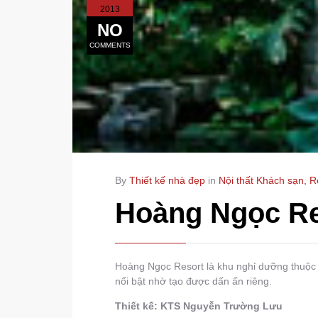
2013
NO
COMMENTS
By
Thiết kế nhà đẹp
in
Nội thất Khách sạn, R
Hoàng Ngọc Re
Hoàng Ngọc Resort là khu nghỉ dưỡng thuộc
nổi bật nhờ tạo được dấn ấn riêng.
Thiết kế: KTS Nguyễn Trường Lưu