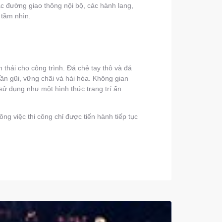
 đường giao thông nội bộ, các hành lang,
 tầm nhìn.
thái cho công trình. Đá chẻ tay thô và đá
gần gũi, vững chãi và hài hòa. Không gian
sử dụng như một hình thức trang trí ấn
ng việc thi công chỉ được tiến hành tiếp tục