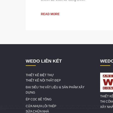
READ MORE
WEDO LIÊN KẾT
WEDO
THIẾT KẾ BIỆT THỰ
THIẾT KẾ NỘI THẤT ĐẸP
ĐẠI SIÊU THỊ VẬT LIỆU & SẢN PHẨM XÂY
DỰNG
THIẾT K
ÉP CỌC BÊ TÔNG
THI CÔ
CỬA NHỰA LÕI THÉP
XÂY NHÀ
SỬA CHỮA NHÀ