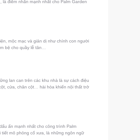
ưng, là điểm nhấn mạnh nhất cho Palm Garden
hiện, mộc mạc và giản dị như chính con người
làm bệ cho quầy lễ tân…
ng lan can trên các khu nhà là sự cách điệu
cột, cửa, chân cột… hài hòa khiến nội thất trở
ột dấu ấn mạnh nhất cho công trình Palm
i tiết mô phỏng cổ xưa, là những ngôn ngữ