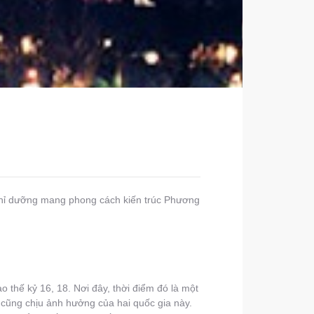
ghỉ dưỡng mang phong cách kiến trúc Phương
o thế kỷ 16, 18. Nơi đây, thời điểm đó là một
cũng chịu ảnh hưởng của hai quốc gia này.