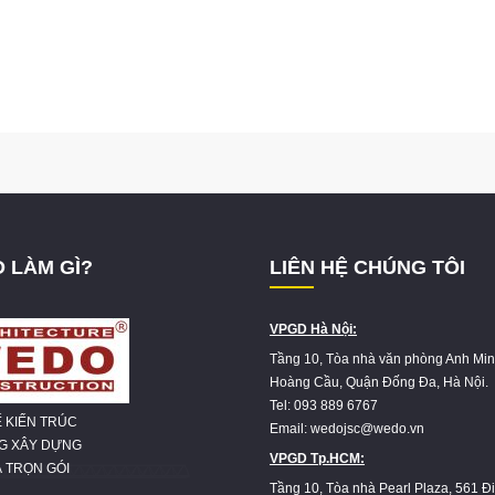
 LÀM GÌ?
LIÊN HỆ CHÚNG TÔI
VPGD Hà Nội:
Tầng 10, Tòa nhà văn phòng Anh Min
Hoàng Cầu, Quận Đống Đa, Hà Nội.
Tel: 093 889 6767
Ế KIẾN TRÚC
Email: wedojsc@wedo.vn
NG XÂY DỰNG
VPGD Tp.HCM:
 TRỌN GÓI
Tầng 10, Tòa nhà Pearl Plaza, 561 Đ