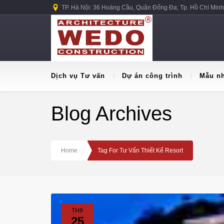
TP. Hà Nội: 36 Hoàng Cầu, Quận Đống Đa; Tp. Hồ Chí Minh
Dịch vụ Tư vấn
Dự án công trình
Mẫu n
Blog Archives
Home
Tag For Tư Vấn Thiết Kế Resort
TH9
25