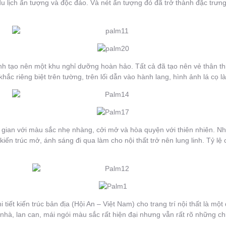
du lịch ấn tượng và độc đáo. Và nét ấn tượng đó đã trở thành đặc tr
hính tạo nên một khu nghỉ dưỡng hoàn hảo. Tất cả đã tạo nên vẻ thân t
ắc riêng biệt trên tường, trên lối dẫn vào hành lang, hình ảnh lá cọ 
gian với màu sắc nhẹ nhàng, cởi mở và hòa quyện với thiên nhiên. Nhữ
kiến trúc mở, ánh sáng đi qua làm cho nội thất trở nên lung linh. Tỷ lệ 
 tiết kiến trúc bản địa (Hội An – Việt Nam) cho trang trí nội thất là m
à, lan can, mái ngói màu sắc rất hiện đại nhưng vẫn rất rõ những ch