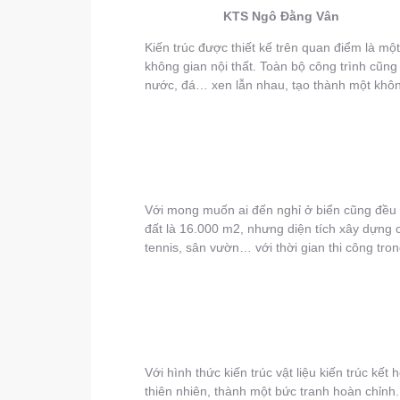
KTS Ngô Đằng Vân
Kiến trúc được thiết kế trên quan điểm là mộ
không gian nội thất. Toàn bộ công trình cũng
nước, đá… xen lẫn nhau, tạo thành một không 
Với mong muốn ai đến nghỉ ở biển cũng đều p
đất là 16.000 m2, nhưng diện tích xây dựng 
tennis, sân vườn… với thời gian thi công tro
Với hình thức kiến trúc vật liệu kiến trúc kế
thiên nhiên, thành một bức tranh hoàn chỉn