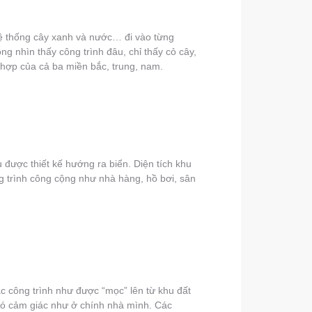
 hệ thống cây xanh và nước… đi vào từng
g nhìn thấy công trình đâu, chỉ thấy cỏ cây,
t hợp của cả ba miền bắc, trung, nam.
được thiết kế hướng ra biển. Diện tích khu
ng trình công cộng như nhà hàng, hồ bơi, sân
iác công trình như được “mọc” lên từ khu đất
 có cảm giác như ở chính nhà mình. Các