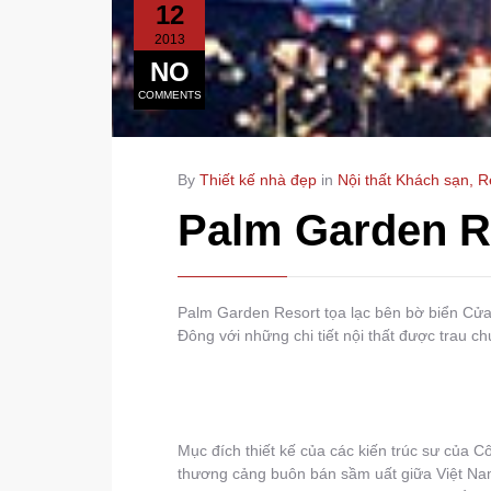
12
2013
NO
COMMENTS
By
Thiết kế nhà đẹp
in
Nội thất Khách sạn, R
Palm Garden R
Palm Garden Resort tọa lạc bên bờ biển Cửa
Đông với những chi tiết nội thất được trau chu
Mục đích thiết kế của các kiến trúc sư của C
thương cảng buôn bán sầm uất giữa Việt Nam