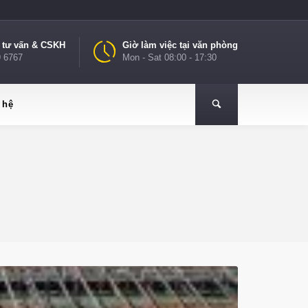
e tư vấn & CSKH
Giờ làm việc tại văn phòng
9 6767
Mon - Sat 08:00 - 17:30
 hệ