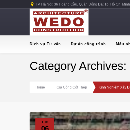
TP. Hà Nội: 36 Hoàng Cầu, Quận Đống Đa; Tp. Hồ Chí Minh
Dịch vụ Tư vấn
Dự án công trình
Mẫu n
Category Archives:
Home
Gia Công Cốt Thép
Kinh Nghiệm Xây 
TH8
06