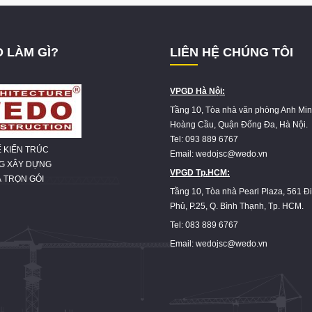
 LÀM GÌ?
LIÊN HỆ CHÚNG TÔI
VPGD Hà Nội:
Tầng 10, Tòa nhà văn phòng Anh Min
Hoàng Cầu, Quận Đống Đa, Hà Nội.
Tel: 093 889 6767
Ế KIẾN TRÚC
Email: wedojsc@wedo.vn
NG XÂY DỰNG
VPGD Tp.HCM:
 TRỌN GÓI
Tầng 10, Tòa nhà Pearl Plaza, 561 Đ
Phủ, P.25, Q. Bình Thạnh, Tp. HCM.
Tel: 083 889 6767
Email: wedojsc@wedo.vn