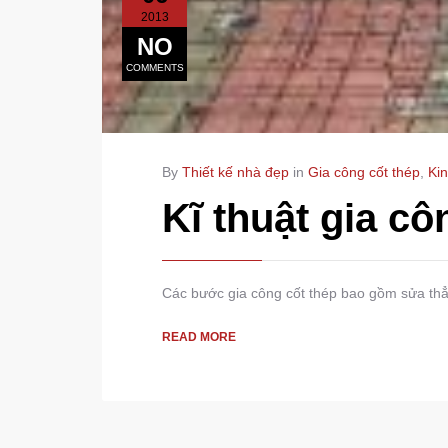
2013
NO
COMMENTS
By
Thiết kế nhà đẹp
in
Gia công cốt thép
,
Ki
Kĩ thuật gia cô
Các bước gia công cốt thép bao gồm sửa thẳng
READ MORE