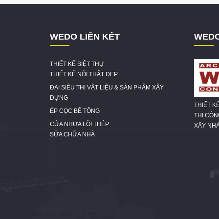
WEDO LIÊN KẾT
WEDO
THIẾT KẾ BIỆT THỰ
THIẾT KẾ NỘI THẤT ĐẸP
ĐẠI SIÊU THỊ VẬT LIỆU & SẢN PHẨM XÂY
DỰNG
THIẾT K
ÉP CỌC BÊ TÔNG
THI CÔ
CỬA NHỰA LÕI THÉP
XÂY NHÀ
SỬA CHỮA NHÀ