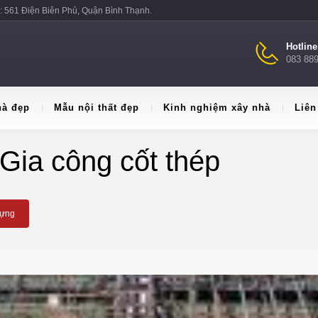
: 561 Điện Biên Phủ, Quận Bình Thạnh.
Hotlin
083 88
hà đẹp
Mẫu nội thất đẹp
Kinh nghiệm xây nhà
Liên
 Gia công cốt thép
Dựng