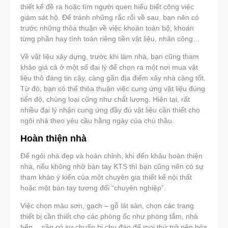
thiết kế đề ra hoặc tìm người quen hiểu biết công việc
giám sát hộ. Để tránh những rắc rối về sau, bạn nên có
trước những thỏa thuận về việc khoán toàn bộ, khoán
từng phần hay tính toán riêng tiền vật liệu, nhân công…
Về vật liệu xây dựng, trước khi làm nhà, bạn cũng tham
khảo giá cả ở một số đại lý để chọn ra một nơi mua vật
liệu thô đáng tin cậy, càng gần địa điểm xây nhà càng tốt.
Từ đó, bạn có thể thỏa thuận việc cung ứng vật liệu đúng
tiến độ, chủng loại cũng như chất lượng. Hiện tại, rất
nhiều đại lý nhận cung ứng đầy đủ vật liệu cần thiết cho
ngôi nhà theo yêu cầu hằng ngày của chủ thầu.
Hoàn thiện nhà
Để ngôi nhà đẹp và hoàn chỉnh, khi đến khâu hoàn thiện
nhà, nếu không nhờ bàn tay KTS thì bạn cũng nên có sự
tham khảo ý kiến của một chuyên gia thiết kế nội thất
hoặc một bàn tay tương đối “chuyên nghiệp”.
Việc chọn màu sơn, gạch – gỗ lát sàn, chọn các trang
thiết bị cần thiết cho các phòng ốc như phòng tắm, nhà
bếp… cần có sự chuẩn bị chu đáo để mọi thứ trở nên hòa