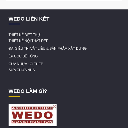
WEDO LIÊN KẾT
THIẾT KẾ BIỆT THỰ
THIẾT KẾ NỘI THẤT ĐẸP
ĐẠI SIÊU THỊ VẬT LIỆU & SẢN PHẨM XÂY DỰNG
ÉP CỌC BÊ TÔNG
CỬA NHỰA LÕI THÉP
SỬA CHỮA NHÀ
WEDO LÀM GÌ?