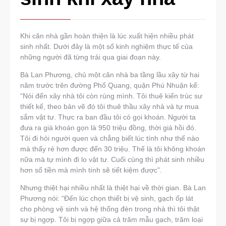
Khi căn nhà gần hoàn thiện là lúc xuất hiện nhiều phát
sinh nhất. Dưới đây là một số kinh nghiệm thực tế của
những người đã từng trải qua giai đoạn này.
Bà Lan Phương, chủ một căn nhà ba tầng lầu xây từ hai
năm trước trên đường Phổ Quang, quận Phú Nhuận kể:
“Nói đến xây nhà tôi còn rùng mình. Tôi thuê kiến trúc sư
thiết kế, theo bản vẽ đó tôi thuê thầu xây nhà và tự mua
sắm vật tư. Thực ra ban đầu tôi có gọi khoán. Người ta
đưa ra giá khoán gọn là 950 triệu đồng, thời giá hồi đó.
Tôi đi hỏi người quen và chẳng biết lúc tính như thế nào
mà thấy rẻ hơn được đến 30 triệu. Thế là tôi không khoán
nữa mà tự mình đi lo vật tư. Cuối cùng thì phát sinh nhiều
hơn số tiền mà mình tính sẽ tiết kiệm được”.
Nhưng thiệt hại nhiều nhất là thiệt hại về thời gian. Bà Lan
Phương nói: “Đến lúc chọn thiết bị vệ sinh, gạch ốp lát
cho phòng vệ sinh và hệ thống đèn trong nhà thì tôi thật
sự bị ngợp. Tôi bị ngợp giữa cả trăm mẫu gạch, trăm loại