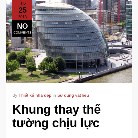
TH5
25
2013
NO
COMMENTS
By
Thiết kế nhà đẹp
in
Sử dụng vật liệu
Khung thay thế
tường chịu lực