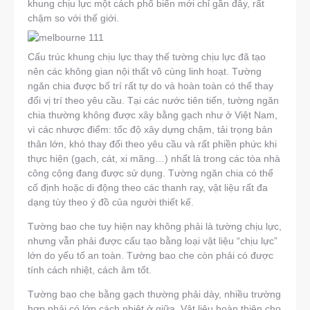
khung chịu lực một cách phổ biến mới chỉ gần đây, rất
chậm so với thế giới.
Cấu trúc khung chịu lực thay thế tường chịu lực đã tạo
nên các không gian nội thất vô cùng linh hoạt. Tường
ngăn chia được bố trí rất tự do và hoàn toàn có thể thay
đổi vị trí theo yêu cầu. Tại các nước tiên tiến, tường ngăn
chia thường không được xây bằng gạch như ở Việt Nam,
vì các nhược điểm: tốc độ xây dựng chậm, tải trọng bản
thân lớn, khó thay đổi theo yêu cầu và rất phiền phức khi
thực hiện (gạch, cát, xi măng…) nhất là trong các tòa nhà
công cộng đang được sử dụng. Tường ngăn chia có thể
cố định hoặc di động theo các thanh ray, vật liệu rất đa
dạng tùy theo ý đồ của người thiết kế.
Tường bao che tuy hiện nay không phải là tường chịu lực,
nhưng vẫn phải được cấu tạo bằng loại vật liệu “chịu lực”
lớn do yếu tố an toàn. Tường bao che còn phải có được
tính cách nhiệt, cách âm tốt.
Tường bao che bằng gạch thường phải dày, nhiều trường
hợp phải có lớp cách nhiệt ở giữa. Vật liệu hoàn thiện cho