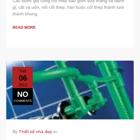
Các bước gia công cốt thép bao gồm sửa thẳng và đánh
gỉ, cắt và uốn, nối cốt thép, hàn buộc cốt thép thành lưới
thành khung.
READ MORE
TH8
06
2013
NO
COMMENTS
By
Thiết kế nhà đẹp
in