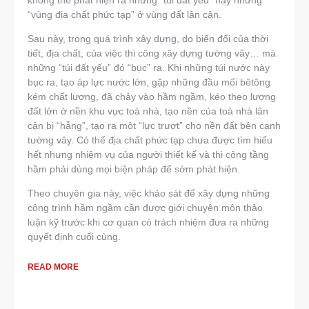
không thể phát hiện ra những “túi đất yếu” hay những
“vùng địa chất phức tạp” ở vùng đất lân cận.
Sau này, trong quá trình xây dựng, do biến đổi của thời
tiết, địa chất, của việc thi công xây dựng tường vây… mà
những “túi đất yếu” đó “bục” ra. Khi những túi nước này
bục ra, tạo áp lực nước lớn, gặp những đầu mối bêtông
kém chất lượng, đã chảy vào hầm ngầm, kéo theo lượng
đất lớn ở nền khu vực toà nhà, tạo nền của toà nhà lân
cận bị “hẫng”, tạo ra một “lực trượt” cho nền đất bên cạnh
tường vây. Có thể địa chất phức tạp chưa được tìm hiểu
hết nhưng nhiệm vụ của người thiết kế và thi công tầng
hầm phải dùng mọi biện pháp để sớm phát hiện.
Theo chuyên gia này, việc khảo sát để xây dựng những
công trình hầm ngầm cần được giới chuyên môn thảo
luận kỹ trước khi cơ quan có trách nhiệm đưa ra những
quyết định cuối cùng.
READ MORE