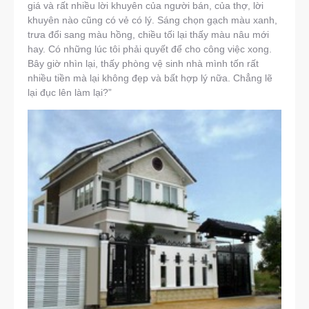
giá và rất nhiều lời khuyên của người bán, của thợ, lời
khuyên nào cũng có vẻ có lý. Sáng chọn gạch màu xanh,
trưa đổi sang màu hồng, chiều tối lại thấy màu nâu mới
hay. Có những lúc tôi phải quyết để cho công việc xong.
Bây giờ nhìn lại, thấy phòng vệ sinh nhà mình tốn rất
nhiều tiền mà lại không đẹp và bất hợp lý nữa. Chẳng lẽ
lại đục lên làm lại?”