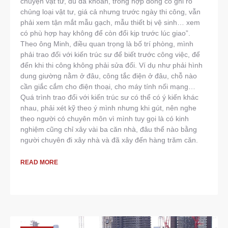
chuyện vật tư, dù đã khoán, trong hợp đồng có ghi rõ
chủng loại vật tư, giá cả nhưng trước ngày thi công, vẫn
phải xem tận mắt mẫu gạch, mẫu thiết bị vệ sinh… xem
có phù hợp hay không để còn đổi kịp trước lúc giao”.
Theo ông Minh, điều quan trọng là bố trí phòng, mình
phải trao đổi với kiến trúc sư để biết trước công việc, để
đến khi thi công không phải sửa đổi. Ví dụ như phải hình
dung giường nằm ở đâu, công tắc điện ở đâu, chỗ nào
cần giắc cắm cho điện thoại, cho máy tính nối mạng…
Quá trình trao đổi với kiến trúc sư có thể có ý kiến khác
nhau, phải xét kỹ theo ý mình nhưng khi gút, nên nghe
theo người có chuyên môn vì mình tuy gọi là có kinh
nghiệm cũng chỉ xây vài ba căn nhà, đâu thể nào bằng
người chuyên đi xây nhà và đã xây đến hàng trăm căn.
READ MORE