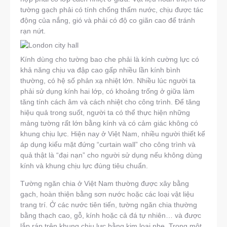
tường gạch phải có tính chống thấm nước, chịu được tác
động của nắng, gió và phải có độ co giãn cao để tránh
rạn nứt.
Kính dùng cho tường bao che phải là kính cường lực có
khả năng chịu va đập cao gấp nhiều lần kính bình
thường, có hệ số phản xạ nhiệt lớn. Nhiều lúc người ta
phải sử dụng kính hai lớp, có khoảng trống ở giữa làm
tăng tính cách âm và cách nhiệt cho công trình. Để tăng
hiệu quả trong suốt, người ta có thể thực hiện những
mảng tường rất lớn bằng kính và có cảm giác không có
khung chịu lực. Hiện nay ở Việt Nam, nhiều người thiết kế
áp dụng kiểu mặt đứng “curtain wall” cho công trình và
quả thật là “đại nạn” cho người sử dụng nếu không dùng
kính và khung chịu lực đúng tiêu chuẩn.
Tường ngăn chia ở Việt Nam thường được xây bằng
gạch, hoàn thiện bằng sơn nước hoặc các loại vật liệu
trang trí. Ở các nước tiên tiến, tường ngăn chia thường
bằng thạch cao, gỗ, kính hoặc cả đá tự nhiên… và được
lắp ráp trên khung chịu lực bằng kim loại nhẹ. Trong một