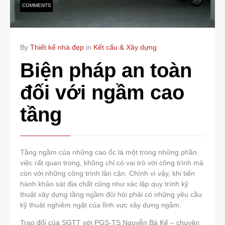
COMMENTS
By
Thiết kế nhà đẹp
in
Kết cấu & Xây dựng
Biện pháp an toàn
đối với ngầm cao
tầng
Tầng ngầm của những cao ốc là một trong những phần
việc rất quan trọng, không chỉ có vai trò với công trình mà
còn với những công trình lân cận. Chính vì vậy, khi tiến
hành khảo sát địa chất cũng như xác lập quy trình kỹ
thuật xây dựng tầng ngầm đòi hỏi phải có những yêu cầu
kỹ thuật nghiêm ngặt của lĩnh vực xây dựng ngầm.
Trao đổi của SGTT với PGS-TS Nguyễn Bá Kế – chuyên