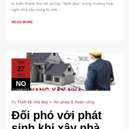
bị biến thành thợ vẽ và hay “lãnh đạn” trong trường hợp
ngôi nhà xây xong bị chê.
READ MORE
TH5
27
2013
NO
COMMENTS
By
Thiết kế nhà đẹp
in
Xin phép & Hoàn công
Đối phó với phát
sinh khi xây nhà