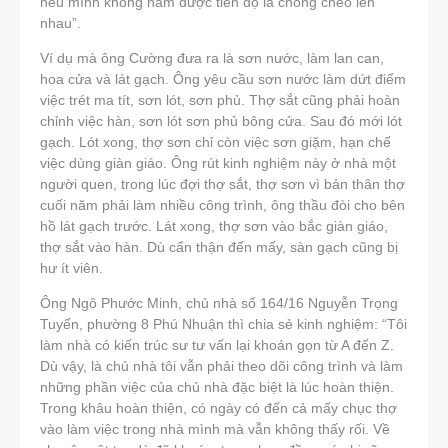
nếu mình không nắm được tiến độ là chồng chéo lên
nhau”.
Ví dụ mà ông Cường đưa ra là sơn nước, làm lan can,
hoa cửa và lát gạch. Ông yêu cầu sơn nước làm dứt điểm
việc trét ma tít, sơn lót, sơn phủ. Thợ sắt cũng phải hoàn
chỉnh việc hàn, sơn lót sơn phủ bông cửa. Sau đó mới lót
gạch. Lót xong, thợ sơn chỉ còn việc sơn giặm, hạn chế
việc dùng giàn giáo. Ông rút kinh nghiệm này ở nhà một
người quen, trong lúc đợi thợ sắt, thợ sơn vì bản thân thợ
cuối năm phải làm nhiều công trình, ông thầu đòi cho bên
hồ lát gạch trước. Lát xong, thợ sơn vào bắc giàn giáo,
thợ sắt vào hàn. Dù cẩn thận đến mấy, sàn gạch cũng bị
hư ít viên.
Ông Ngô Phước Minh, chủ nhà số 164/16 Nguyễn Trọng
Tuyển, phường 8 Phú Nhuận thì chia sẻ kinh nghiệm: “Tôi
làm nhà có kiến trúc sư tư vấn lại khoán gọn từ A đến Z.
Dù vậy, là chủ nhà tôi vẫn phải theo dõi công trình và làm
những phần việc của chủ nhà đặc biệt là lúc hoàn thiện.
Trong khâu hoàn thiện, có ngày có đến cả mấy chục thợ
vào làm việc trong nhà mình mà vẫn không thấy rối. Về