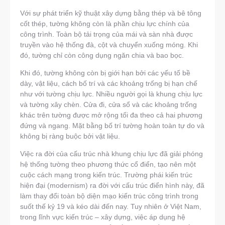
Với sự phát triển kỹ thuật xây dựng bằng thép và bê tông
cốt thép, tường không còn là phần chịu lực chính của
công trình. Toàn bộ tải trọng của mái và sàn nhà được
truyền vào hệ thống đà, cột và chuyển xuống móng. Khi
đó, tường chỉ còn công dụng ngăn chia và bao bọc.
Khi đó, tường không còn bị giới hạn bởi các yếu tố bề
dày, vật liệu, cách bố trí và các khoảng trống bị hạn chế
như với tường chịu lực. Nhiều người gọi là khung chịu lực
và tường xây chèn. Cửa đi, cửa sổ và các khoảng trống
khác trên tường được mở rộng tối đa theo cả hai phương
đứng và ngang. Mặt bằng bố trí tường hoàn toàn tự do và
không bị ràng buộc bởi vật liệu.
Việc ra đời của cấu trúc nhà khung chịu lực đã giải phóng
hệ thống tường theo phương thức cổ điển, tạo nên một
cuộc cách mạng trong kiến trúc. Trường phái kiến trúc
hiện đại (modernism) ra đời với cấu trúc điển hình này, đã
làm thay đổi toàn bộ diện mạo kiến trúc công trình trong
suốt thế kỷ 19 và kéo dài đến nay. Tuy nhiên ở Việt Nam,
trong lĩnh vực kiến trúc – xây dựng, việc áp dụng hệ