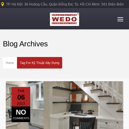
TP. Hà Nội: 36 Hoàng Cầu, Quận Đống Đa; Tp. Hồ Chí Minh: 561 Điện Biên
Phủ, Quận Bình Thạnh.
Blog Archives
Home
Tag For Kỹ Thuật Xây Dựng
TH8
06
2013
NO
COMMENTS