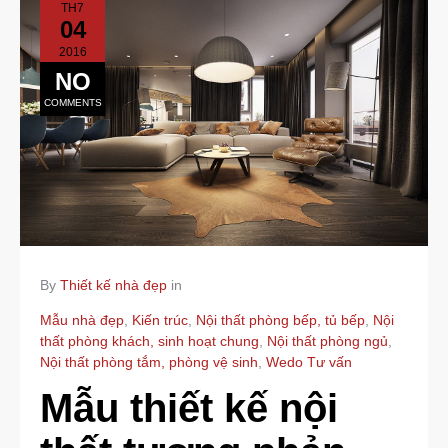
TH7
04
2016
NO
COMMENTS
By
Thiết kế nhà đẹp
in
Mẫu nhà đẹp
,
Kiến trúc
,
Nội thất phòng bếp, tủ bếp
,
Nội
thất phòng khách, sinh hoạt chung
,
Nội thất phòng ngủ
,
Nội thất phòng tắm, phòng vệ sinh
,
Wedo Tư vấn
Mẫu thiết kế nội