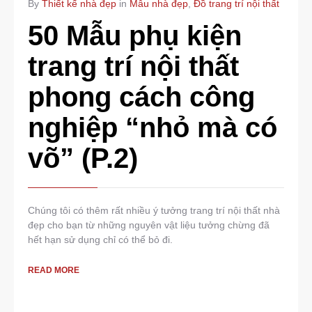
By
Thiết kế nhà đẹp
in
Mẫu nhà đẹp
,
Đồ trang trí nội thất
50 Mẫu phụ kiện
trang trí nội thất
phong cách công
nghiệp “nhỏ mà có
võ” (P.2)
Chúng tôi có thêm rất nhiều ý tưởng trang trí nội thất nhà
đẹp cho bạn từ những nguyên vật liệu tưởng chừng đã
hết hạn sử dụng chỉ có thể bỏ đi.
READ MORE