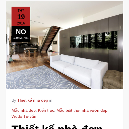
TH7
19
2016
NO
COMMENTS
By
Thiết kế nhà đẹp
in
Mẫu nhà đẹp
,
Kiến trúc
,
Mẫu biệt thự, nhà vườn đẹp
,
Wedo Tư vấn