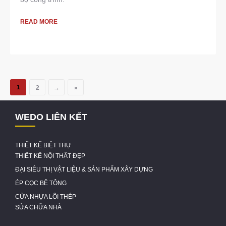
READ MORE
1
2
→
»
WEDO LIÊN KẾT
THIẾT KẾ BIỆT THỰ
THIẾT KẾ NỘI THẤT ĐẸP
ĐẠI SIÊU THỊ VẬT LIỆU & SẢN PHẨM XÂY DỰNG
ÉP CỌC BÊ TÔNG
CỬA NHỰA LÕI THÉP
SỬA CHỮA NHÀ