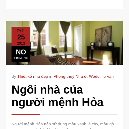
TH11
25
2013
NO
COMMENTS
By
Thiết kế nhà đẹp
in
Phong thuỷ Nhà ở
,
Wedo Tư vấn
Ngôi nhà của
người mệnh Hỏa
Người mệnh Hỏa nên sử dụng màu xanh lá cây, màu gỗ