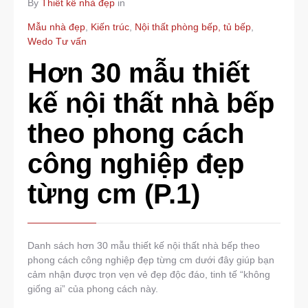
By
Thiết kế nhà đẹp
in
Mẫu nhà đẹp
,
Kiến trúc
,
Nội thất phòng bếp, tủ bếp
,
Wedo Tư vấn
Hơn 30 mẫu thiết
kế nội thất nhà bếp
theo phong cách
công nghiệp đẹp
từng cm (P.1)
Danh sách hơn 30 mẫu thiết kế nội thất nhà bếp theo
phong cách công nghiệp đẹp từng cm dưới đây giúp bạn
cảm nhận được trọn vẹn vẻ đẹp độc đáo, tinh tế “không
giống ai” của phong cách này.