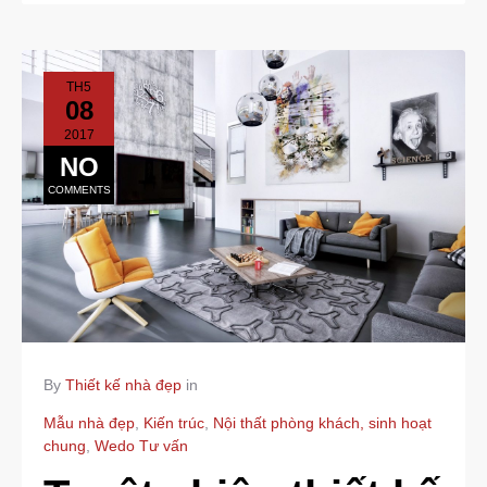
TH5
08
2017
NO
COMMENTS
By
Thiết kế nhà đẹp
in
Mẫu nhà đẹp
,
Kiến trúc
,
Nội thất phòng khách, sinh hoạt
chung
,
Wedo Tư vấn