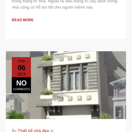
trong trang trí nhà. Ngoài ra việc trang trí cây xanh trong
nhà cũng có hỗ trợ tốt cho người mệnh này.
READ MORE
TH9
06
2013
NO
COMMENTS
By
Thiết kế nhà đẹp
in