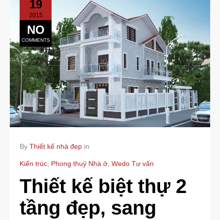
19
2015
NO
COMMENTS
By
Thiết kế nhà đẹp
in
Kiến trúc
,
Phong thuỷ Nhà ở
,
Wedo Tư vấn
Thiết kế biệt thự 2
tầng đẹp, sang