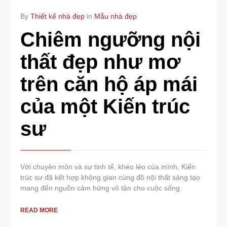
COMMENTS
By
Thiết kế nhà đẹp
in
Mẫu nhà đẹp
Chiêm ngưỡng nội
thất đẹp như mơ
trên căn hộ áp mái
của một Kiến trúc
sư
Với chuyên môn và sự tinh tế, khéo léo của mình, Kiến
trúc sư đã kết hợp không gian cùng đồ nội thất sáng tạo
mang đến nguồn cảm hứng vô tận cho cuộc sống.
READ MORE