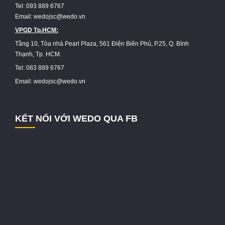
Tel: 093 889 6767
Email: wedojsc@wedo.vn
VPGD Tp.HCM:
Tầng 10, Tòa nhà Pearl Plaza, 561 Điện Biên Phủ, P.25, Q. Bình
Thạnh, Tp. HCM.
Tel: 083 889 6767
Email: wedojsc@wedo.vn
KẾT NỐI VỚI WEDO QUA FB