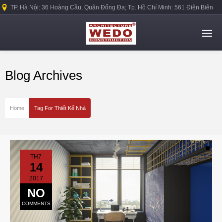
TP. Hà Nội: 36 Hoàng Cầu, Quận Đống Đa; Tp. Hồ Chí Minh: 561 Điện Biên
Phủ, Quận Bình Thạnh.
Blog Archives
Home
Tag For Thiết Kế Nhà
TH7
14
2017
NO
COMMENTS