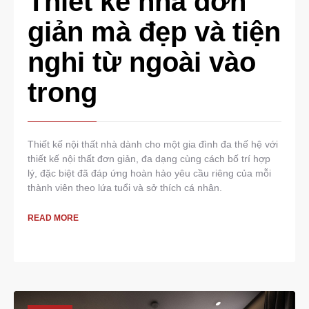
Thiết kế nhà đơn
giản mà đẹp và tiện
nghi từ ngoài vào
trong
Thiết kế nội thất nhà dành cho một gia đình đa thế hệ với
thiết kế nội thất đơn giản, đa dạng cùng cách bố trí hợp
lý, đặc biệt đã đáp ứng hoàn hảo yêu cầu riêng của mỗi
thành viên theo lứa tuổi và sở thích cá nhân.
READ MORE