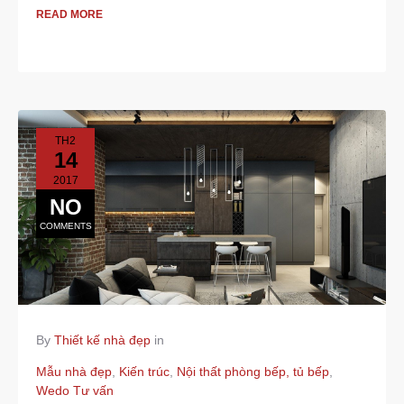
READ MORE
TH2
14
2017
NO
COMMENTS
By
Thiết kế nhà đẹp
in
Mẫu nhà đẹp
,
Kiến trúc
,
Nội thất phòng bếp, tủ bếp
,
Wedo Tư vấn