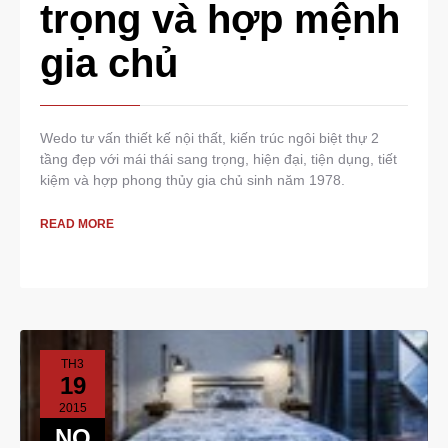
trọng và hợp mệnh
gia chủ
Wedo tư vấn thiết kế nội thất, kiến trúc ngôi biệt thự 2
tầng đẹp với mái thái sang trọng, hiện đại, tiện dụng, tiết
kiệm và hợp phong thủy gia chủ sinh năm 1978.
READ MORE
TH3
19
2015
NO