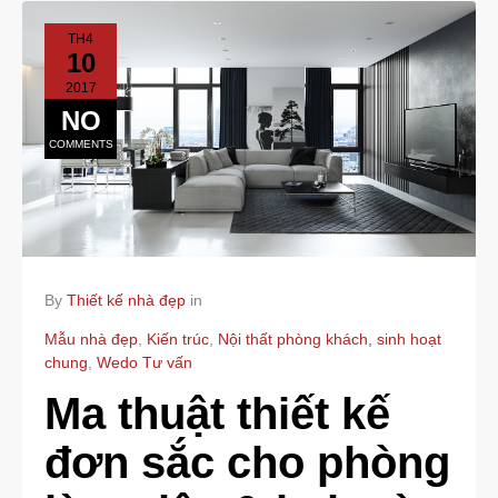
TH4
10
2017
NO
COMMENTS
By
Thiết kế nhà đẹp
in
Mẫu nhà đẹp
,
Kiến trúc
,
Nội thất phòng khách, sinh hoạt
chung
,
Wedo Tư vấn
Ma thuật thiết kế
đơn sắc cho phòng