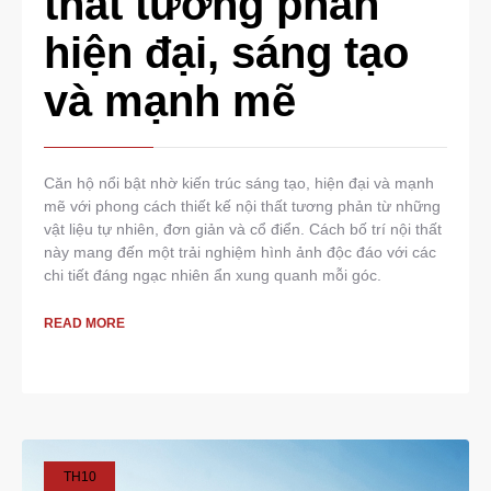
thất tương phản
hiện đại, sáng tạo
và mạnh mẽ
Căn hộ nổi bật nhờ kiến trúc sáng tạo, hiện đại và mạnh
mẽ với phong cách thiết kế nội thất tương phản từ những
vật liệu tự nhiên, đơn giản và cổ điển. Cách bố trí nội thất
này mang đến một trải nghiệm hình ảnh độc đáo với các
chi tiết đáng ngạc nhiên ẩn xung quanh mỗi góc.
READ MORE
TH10