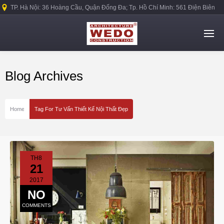
TP. Hà Nội: 36 Hoàng Cầu, Quận Đống Đa; Tp. Hồ Chí Minh: 561 Điện Biên
Phủ, Quận Bình Thạnh.
Blog Archives
Home
Tag For Tư Vấn Thiết Kế Nội Thất Đẹp
TH8
21
2017
NO
COMMENTS