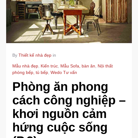
By
Thiết kế nhà đẹp
in
Mẫu nhà đẹp
,
Kiến trúc
,
Mẫu Sofa, bàn ăn
,
Nội thất
phòng bếp, tủ bếp
,
Wedo Tư vấn
Phòng ăn phong
cách công nghiệp –
khơi nguồn cảm
hứng cuộc sống