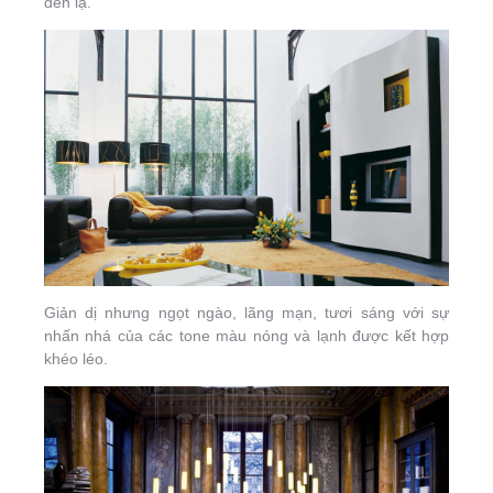
đến lạ.
Giản dị nhưng ngọt ngào, lãng mạn, tươi sáng với sự
nhấn nhá của các tone màu nóng và lạnh được kết hợp
khéo léo.