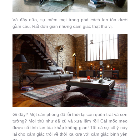
Và đây nữa, sự mềm mại trong phá cách lan tỏa dưới
gầm cầu. Rất đơn giản nhưng cảm giác thật thú vị.
Gì đây? Một căn phòng đã lỗi thời lại còn quên trát và sơn
tường? Mọi thứ như đã cũ và xưa lắm rồi! Cái mốc meo
được cố tình lan tỏa khắp không gian! Tất cả sự cố ý này
lại cho cảm giác trôi về thời xa xưa với cảm giác bình yên