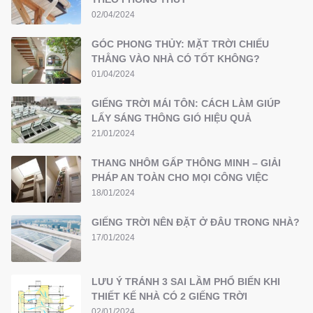
02/04/2024
GÓC PHONG THỦY: MẶT TRỜI CHIẾU
THẲNG VÀO NHÀ CÓ TỐT KHÔNG?
01/04/2024
GIẾNG TRỜI MÁI TÔN: CÁCH LÀM GIÚP
LẤY SÁNG THÔNG GIÓ HIỆU QUẢ
21/01/2024
THANG NHÔM GẤP THÔNG MINH – GIẢI
PHÁP AN TOÀN CHO MỌI CÔNG VIỆC
18/01/2024
GIẾNG TRỜI NÊN ĐẶT Ở ĐÂU TRONG NHÀ?
17/01/2024
LƯU Ý TRÁNH 3 SAI LẦM PHỔ BIẾN KHI
THIẾT KẾ NHÀ CÓ 2 GIẾNG TRỜI
02/01/2024