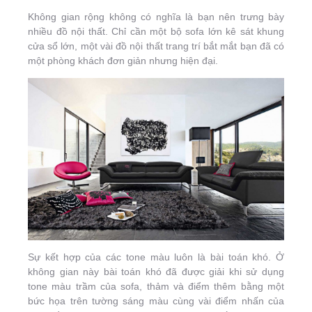
Không gian rộng không có nghĩa là bạn nên trưng bày
nhiều đồ nội thất. Chỉ cần một bộ sofa lớn kê sát khung
cửa sổ lớn, một vài đồ nội thất trang trí bắt mắt bạn đã có
một phòng khách đơn giản nhưng hiện đại.
Sự kết hợp của các tone màu luôn là bài toán khó. Ở
không gian này bài toán khó đã được giải khi sử dụng
tone màu trầm của sofa, thảm và điểm thêm bằng một
bức họa trên tường sáng màu cùng vài điểm nhấn của