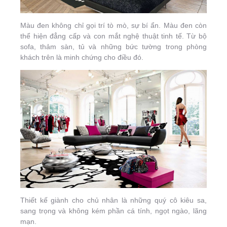
Màu đen không chỉ gọi trí tò mò, sự bí ẩn. Màu đen còn
thể hiện đẳng cấp và con mắt nghệ thuật tinh tế. Từ bộ
sofa, thảm sàn, tủ và những bức tường trong phòng
khách trên là minh chứng cho điều đó.
Thiết kế giành cho chủ nhân là những quý cô kiêu sa,
sang trọng và không kém phần cá tính, ngọt ngào, lãng
mạn.