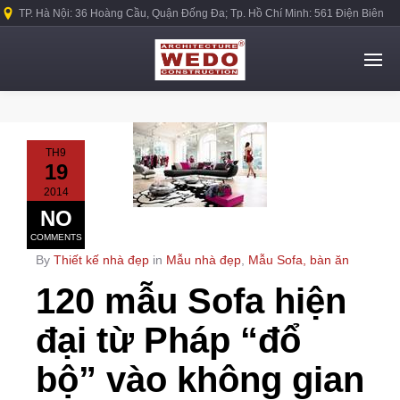
TP. Hà Nội: 36 Hoàng Cầu, Quận Đống Đa; Tp. Hồ Chí Minh: 561 Điện Biên
Phủ, Quận Bình Thạnh.
TH9
19
2014
NO
COMMENTS
By
Thiết kế nhà đẹp
in
Mẫu nhà đẹp
,
Mẫu Sofa, bàn ăn
120 mẫu Sofa hiện
đại từ Pháp “đổ
bộ” vào không gian