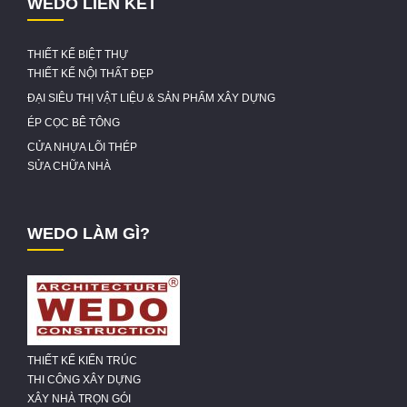
WEDO LIÊN KẾT
THIẾT KẾ BIỆT THỰ
THIẾT KẾ NỘI THẤT ĐẸP
ĐẠI SIÊU THỊ VẬT LIỆU & SẢN PHẨM XÂY DỰNG
ÉP CỌC BÊ TÔNG
CỬA NHỰA LÕI THÉP
SỬA CHỮA NHÀ
WEDO LÀM GÌ?
THIẾT KẾ KIẾN TRÚC
THI CÔNG XÂY DỰNG
XÂY NHÀ TRỌN GÓI