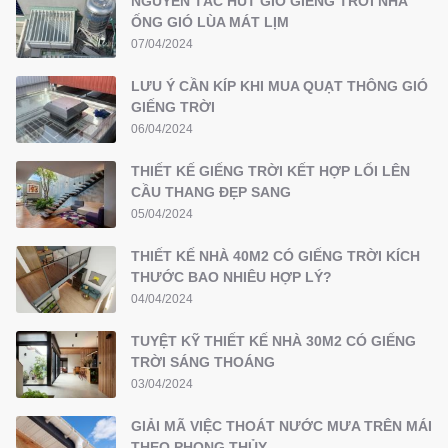
NGUYÊN TẮC HÚT GIÓ GIẾNG TRỜI NHÀ
ỐNG GIÓ LÙA MÁT LỊM
07/04/2024
LƯU Ý CẦN KÍP KHI MUA QUẠT THÔNG GIÓ
GIẾNG TRỜI
06/04/2024
THIẾT KẾ GIẾNG TRỜI KẾT HỢP LỐI LÊN
CẦU THANG ĐẸP SANG
05/04/2024
THIẾT KẾ NHÀ 40M2 CÓ GIẾNG TRỜI KÍCH
THƯỚC BAO NHIÊU HỢP LÝ?
04/04/2024
TUYỆT KỸ THIẾT KẾ NHÀ 30M2 CÓ GIẾNG
TRỜI SÁNG THOÁNG
03/04/2024
GIẢI MÃ VIỆC THOÁT NƯỚC MƯA TRÊN MÁI
THEO PHONG THỦY