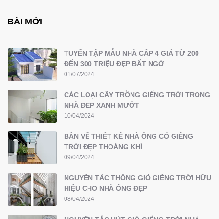
BÀI MỚI
TUYỂN TẬP MẪU NHÀ CẤP 4 GIÁ TỪ 200
ĐẾN 300 TRIỆU ĐẸP BẤT NGỜ
01/07/2024
CÁC LOẠI CÂY TRỒNG GIẾNG TRỜI TRONG
NHÀ ĐẸP XANH MƯỚT
10/04/2024
BẢN VẼ THIẾT KẾ NHÀ ỐNG CÓ GIẾNG
TRỜI ĐẸP THOÁNG KHÍ
09/04/2024
NGUYÊN TẮC THÔNG GIÓ GIẾNG TRỜI HỮU
HIỆU CHO NHÀ ỐNG ĐẸP
08/04/2024