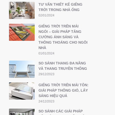
TƯ VẤN THIẾT KẾ GIẾNG
TRỜI TRONG NHÀ ỐNG
02/01/2024
GIẾNG TRỜI TRÊN MÁI
NGÓI – GIẢI PHÁP TĂNG
CƯỜNG ÁNH SÁNG VÀ
THÔNG THOÁNG CHO NGÔI
NHÀ
01/01/2024
SO SÁNH THANG ĐA NĂNG
VÀ THANG TRUYỀN THỐNG
29/12/2023
GIẾNG TRỜI TRÊN MÁI TÔN:
GIẢI PHÁP THÔNG GIÓ, LẤY
SÁNG HIỆU QUẢ
24/12/2023
SO SÁNH CÁC GIẢI PHÁP