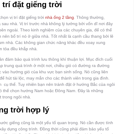
trí đặt giếng trời
họn vị trí đặt giếng trời
nhà ống 2 tầng
. Thông thường,
à sau nhà. Vị trí trước nhà không lý tưởng bởi vốn dĩ nơi đây
 bên ngoài. Theo kinh nghiệm của các chuyên gia, để có thể
n nên bố trí nó ở giữa nhà. Tốt nhất là cạnh cầu thang bởi lẽ
tâm nhà. Các không gian chức năng khác đều xoay xung
an tỏa đều khắp nhà.
cần đảm bảo quá trình lưu thông khí thuận lợi. Mục đích cuối
ập trung quá trình ở một nơi, chiều gió có đường ra đường
ộc vào hướng gió của khu vực bạn sinh sống. Nó cũng liên
để hút tài lộc, may mắn cho các thành viên trong gia đình.
nh cụ thể. Tuy nhiên bạn nên tránh đặt ở hướng Bắc của ngôi
 có thể chọn hướng Nam hoặc Đông Nam. Đây là những
 trong ngôi nhà.
ng trời hợp lý
thước giếng cũng là một yếu tố quan trọng. Nó cần được tính
h xây dựng công trình. Đồng thời cũng phải đảm bảo yếu tố