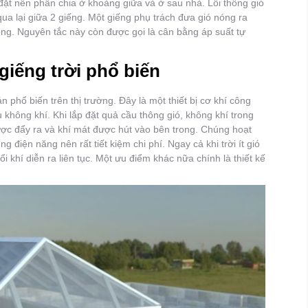
rí đặt nên phân chia ở khoảng giữa và ở sau nhà. Lối thông gió
ua lại giữa 2 giếng. Một giếng phụ trách đưa gió nóng ra
rong. Nguyên tắc này còn được gọi là cân bằng áp suất tự
iếng trời phổ biến
 phổ biến trên thị trường. Đây là một thiết bị cơ khí công
 không khí. Khi lắp đặt quả cầu thông gió, không khí trong
ược đẩy ra và khí mát được hút vào bên trong. Chúng hoạt
điện năng nên rất tiết kiệm chi phí. Ngay cả khi trời ít gió
 khí diễn ra liên tục. Một ưu điểm khác nữa chính là thiết kế