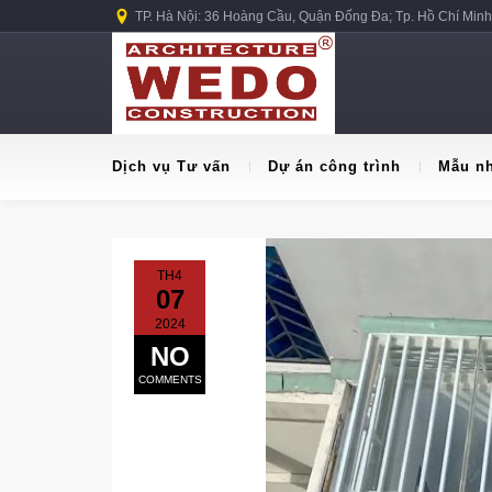
TP. Hà Nội: 36 Hoàng Cầu, Quận Đống Đa; Tp. Hồ Chí Minh
Dịch vụ Tư vấn
Dự án công trình
Mẫu n
TH4
07
2024
NO
COMMENTS