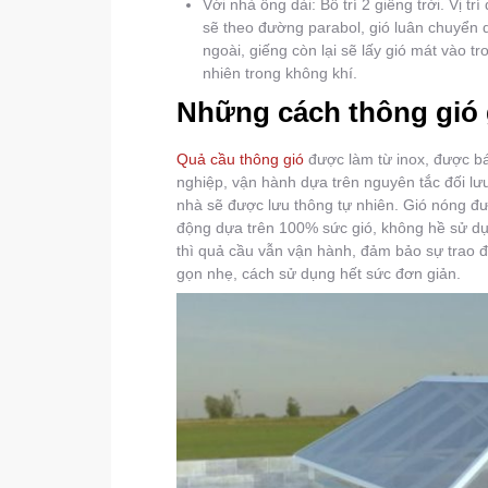
Với nhà ống dài: Bố trí 2 giếng trời. Vị t
sẽ theo đường parabol, gió luân chuyển q
ngoài, giếng còn lại sẽ lấy gió mát vào t
nhiên trong không khí.
Những cách thông gió g
Quả cầu thông gió
được làm từ inox, được bán
nghiệp, vận hành dựa trên nguyên tắc đối lưu
nhà sẽ được lưu thông tự nhiên. Gió nóng đ
động dựa trên 100% sức gió, không hề sử dụng 
thì quả cầu vẫn vận hành, đảm bảo sự trao đổi
gọn nhẹ, cách sử dụng hết sức đơn giản.