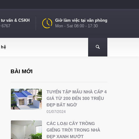
e tư vấn & CSKH
Giờ làm việc tại văn phòng
9 6767
Mon - Sat 08:00 - 17:30
 hệ
BÀI MỚI
TUYỂN TẬP MẪU NHÀ CẤP 4
GIÁ TỪ 200 ĐẾN 300 TRIỆU
ĐẸP BẤT NGỜ
01/07/2024
CÁC LOẠI CÂY TRỒNG
GIẾNG TRỜI TRONG NHÀ
ĐẸP XANH MƯỚT