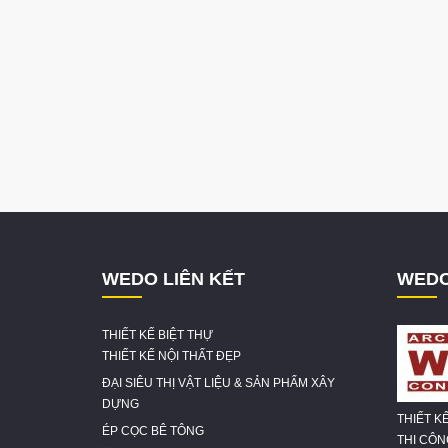
WEDO LIÊN KẾT
WEDO
THIẾT KẾ BIỆT THỰ
THIẾT KẾ NỘI THẤT ĐẸP
ĐẠI SIÊU THỊ VẬT LIỆU & SẢN PHẨM XÂY
DỰNG
THIẾT K
ÉP CỌC BÊ TÔNG
THI CÔ