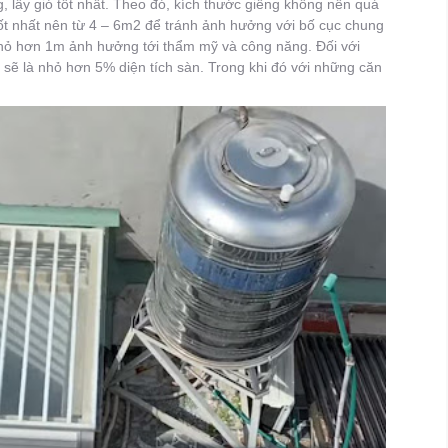
g, lấy gió tốt nhất. Theo đó, kích thước giếng không nên quá
ốt nhất nên từ 4 – 6m2 để tránh ảnh hưởng với bố cục chung
nhỏ hơn 1m ảnh hưởng tới thẩm mỹ và công năng. Đối với
 sẽ là nhỏ hơn 5% diện tích sàn. Trong khi đó với những căn