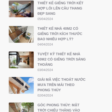
THIẾT KẾ GIẾNG TRỜI KẾT
HỢP LỐI LÊN CẦU THANG
ĐẸP SANG
05/04/2024
THIẾT KẾ NHÀ 40M2 CÓ
GIẾNG TRỜI KÍCH THƯỚC
BAO NHIÊU HỢP LÝ?
04/04/2024
TUYỆT KỸ THIẾT KẾ NHÀ
30M2 CÓ GIẾNG TRỜI SÁNG
THOÁNG
03/04/2024
GIẢI MÃ VIỆC THOÁT NƯỚC
MƯA TRÊN MÁI THEO
PHONG THỦY
02/04/2024
GÓC PHONG THỦY: MẶT
TRỜI CHIẾU THẲNG VÀO