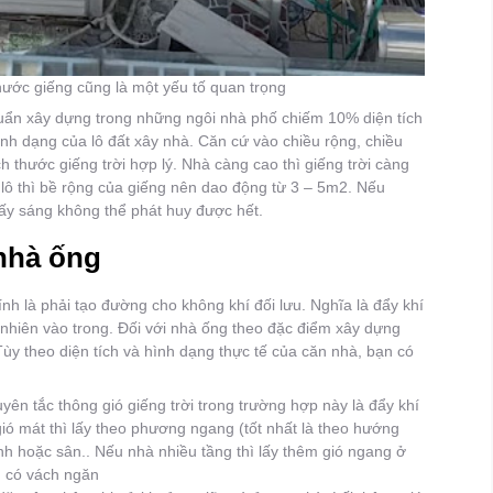
thước giếng cũng là một yếu tố quan trọng
uẩn xây dựng trong những ngôi nhà phố chiếm 10% diện tích
hình dạng của lô đất xây nhà. Căn cứ vào chiều rộng, chiều
ch thước giếng trời hợp lý. Nhà càng cao thì giếng trời càng
 lô thì bề rộng của giếng nên dao động từ 3 – 5m2. Nếu
 lấy sáng không thể phát huy được hết.
 nhà ống
nh là phải tạo đường cho không khí đối lưu. Nghĩa là đẩy khí
 nhiên vào trong. Đối với nhà ống theo đặc điểm xây dựng
ùy theo diện tích và hình dạng thực tế của căn nhà, bạn có
yên tắc thông gió giếng trời trong trường hợp này là đẩy khí
ió mát thì lấy theo phương ngang (tốt nhất là theo hướng
ính hoặc sân.. Nếu nhà nhiều tầng thì lấy thêm gió ngang ở
g có vách ngăn