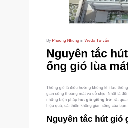
By
Phuong Nhung
in
Wedo Tư vấn
Nguyên tắc hút
ống gió lùa mát
Thông gió là điều hướng không khí lưu thôn
gian sống thoáng mát và dễ chịu. Nhất là đối 
những biện pháp
hút gió giếng trời
rất quan
hiệu quả, cải thiện không gian sống của bạn.
Nguyên tắc hút gió 