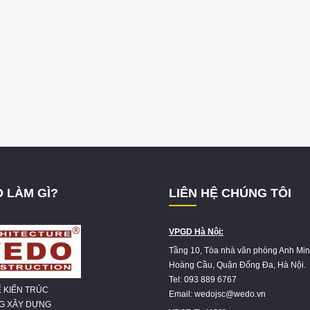
 LÀM GÌ?
LIÊN HỆ CHÚNG TÔI
VPGD Hà Nội:
Tầng 10, Tòa nhà văn phòng Anh Min
Hoàng Cầu, Quận Đống Đa, Hà Nội.
Tel: 093 889 6767
Ế KIẾN TRÚC
Email: wedojsc@wedo.vn
NG XÂY DỰNG