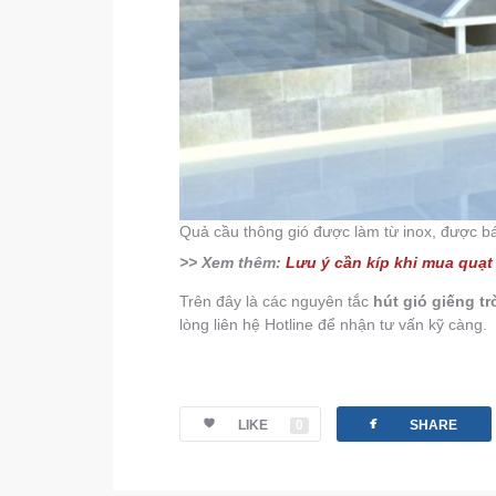
Quả cầu thông gió được làm từ inox, được bá
>> Xem thêm:
Lưu ý cần kíp khi mua quạt 
Trên đây là các nguyên tắc
hút gió giếng tr
lòng liên hệ Hotline để nhận tư vấn kỹ càng.
facebook
LIKE
0
SHARE