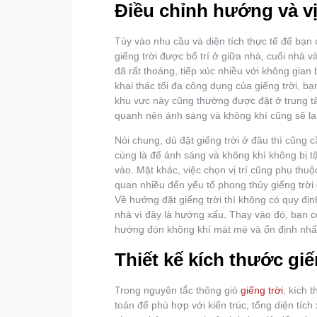
Điều chỉnh hướng và vị 
Tùy vào nhu cầu và diện tích thực tế để bạn c
giếng trời được bố trí ở giữa nhà, cuối nhà v
đã rất thoáng, tiếp xúc nhiều với không gian
khai thác tối đa công dụng của giếng trời, bạ
khu vực này cũng thường được đặt ở trung 
quanh nên ánh sáng và không khí cũng sẽ l
Nói chung, dù đặt giếng trời ở đâu thì cũng 
cùng là để ánh sáng và không khí không bị t
vào. Mặt khác, việc chọn vị trí cũng phụ thu
quan nhiều đến yếu tố phong thủy giếng trời 
Về hướng đặt giếng trời thì không có quy đị
nhà vì đây là hướng xấu. Thay vào đó, bạn
hướng đón không khí mát mẻ và ổn định nhất
Thiết kế kích thước giế
Trong nguyên tắc thông gió
giếng trời
, kích 
toán để phù hợp với kiến trúc, tổng diện tíc