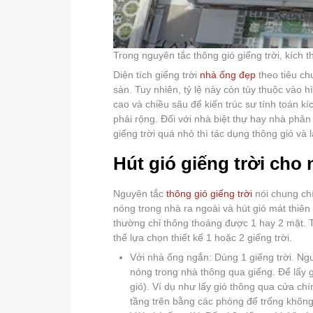
Trong nguyên tắc thông gió giếng trời, kích 
Diện tích giếng trời
nhà ống đẹp
theo tiêu ch
sàn. Tuy nhiên, tỷ lệ này còn tùy thuộc vào 
cao và chiều sâu để kiến trúc sư tính toán kí
phải rộng. Đối với nhà biệt thự hay nhà phân
giếng trời quá nhỏ thì tác dụng thông gió và
Hút gió giếng trời cho
Nguyên tắc
thông gió giếng trời
nói chung chí
nóng trong nhà ra ngoài và hút gió mát thiên
thường chỉ thông thoáng được 1 hay 2 mặt. T
thể lựa chọn thiết kế 1 hoặc 2 giếng trời.
Với nhà ống ngắn: Dùng 1 giếng trời. Ngu
nóng trong nhà thông qua giếng. Để lấy g
gió). Ví dụ như lấy gió thông qua cửa ch
tầng trên bằng các phòng để trống khôn