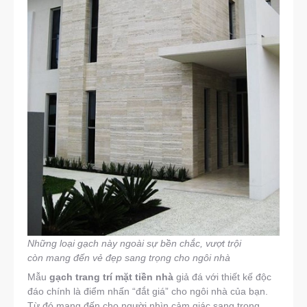
Những loại gạch này ngoài sự bền chắc, vượt trội
còn mang đến vẻ đẹp sang trọng cho ngôi nhà
Mẫu
gạch trang trí mặt tiền nhà
giả đá với thiết kế độc
đáo chính là điểm nhấn “đắt giá” cho ngôi nhà của bạn.
Từ đó mang đến cho người nhìn cảm giác sang trọng,