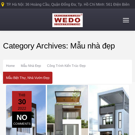
TP. Hà Nội: 36 Hoàng Cầu, Quận Đống Đa; Tp. Hồ Chí Minh: 561 Điện Biên
Phủ, Quận Bình Thạnh.
Category Archives: Mẫu nhà đẹp
Home
Mẫu Nhà Đẹp
Công Trình Kiến Trúc Đẹp
Mẫu Biệt Thự, Nhà Vườn Đẹp
TH8
30
2022
NO
COMMENTS