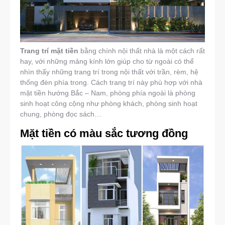
Trang trí mặt tiền
bằng chính nội thất nhà là một cách rất
hay, với những mảng kính lớn giúp cho từ ngoài có thể
nhìn thấy những trang trí trong nội thất với trần, rèm, hệ
thống đèn phía trong. Cách trang trí này phù hợp với nhà
mặt tiền hướng Bắc – Nam, phòng phía ngoài là phòng
sinh hoạt công cộng như phòng khách, phòng sinh hoạt
chung, phòng đọc sách…
Mặt tiền có màu sắc tương đồng