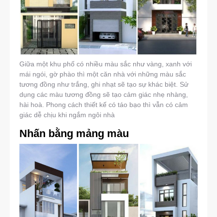
Giữa một khu phố có nhiều màu sắc như vàng, xanh với
mái ngói, gờ phào thì một căn nhà với những màu sắc
tương đồng như trắng, ghi nhạt sẽ tạo sự khác biệt. Sử
dụng các màu tương đồng sẽ tạo cảm giác nhẹ nhàng,
hài hoà. Phong cách thiết kế có táo bạo thì vẫn có cảm
giác dễ chịu khi ngắm ngôi nhà
Nhấn bằng mảng màu