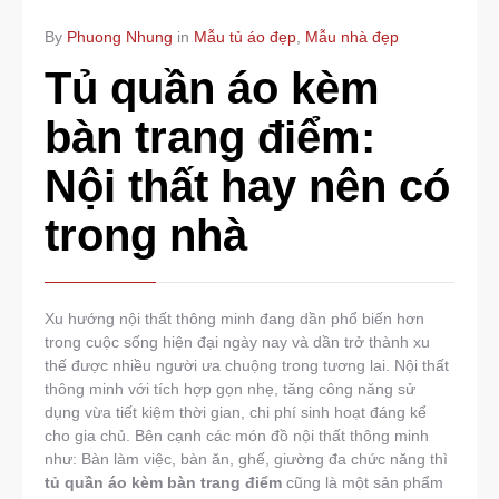
By
Phuong Nhung
in
Mẫu tủ áo đẹp
,
Mẫu nhà đẹp
Tủ quần áo kèm
bàn trang điểm:
Nội thất hay nên có
trong nhà
Xu hướng nội thất thông minh đang dần phổ biến hơn
trong cuộc sống hiện đại ngày nay và dần trở thành xu
thế được nhiều người ưa chuộng trong tương lai. Nội thất
thông minh với tích hợp gọn nhẹ, tăng công năng sử
dụng vừa tiết kiệm thời gian, chi phí sinh hoạt đáng kể
cho gia chủ. Bên cạnh các món đồ nội thất thông minh
như: Bàn làm việc, bàn ăn, ghế, giường đa chức năng thì
tủ quần áo kèm bàn trang điểm
cũng là một sản phẩm