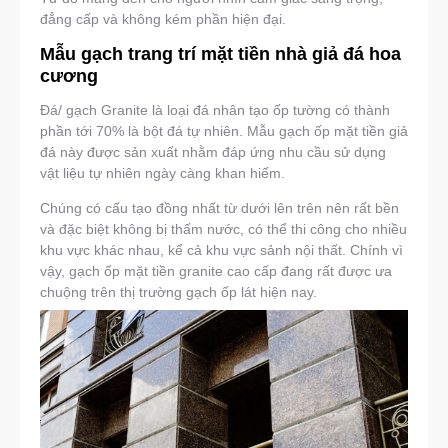
đẳng cấp và không kém phần hiện đại.
Mẫu gạch trang trí mặt tiền nhà giả đá hoa
cương
Đá/ gạch Granite là loại đá nhân tạo ốp tường có thành
phần tới 70% là bột đá tự nhiên. Mẫu gạch ốp mặt tiền giả
đá này được sản xuất nhằm đáp ứng nhu cầu sử dụng
vật liệu tự nhiên ngày càng khan hiếm.
Chúng có cấu tạo đồng nhất từ dưới lên trên nên rất bền
và đặc biệt không bị thấm nước, có thể thi công cho nhiều
khu vực khác nhau, kể cả khu vực sảnh nội thất. Chính vì
vậy, gạch ốp mặt tiền granite cao cấp đang rất được ưa
chuộng trên thị trường gạch ốp lát hiện nay.