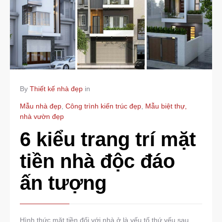
By
Thiết kế nhà đẹp
in
Mẫu nhà đẹp
,
Công trình kiến trúc đẹp
,
Mẫu biệt thự,
nhà vườn đẹp
6 kiểu trang trí mặt
tiền nhà độc đáo
ấn tượng
Hình thức mặt tiền đối với nhà ở là yếu tố thứ yếu sau