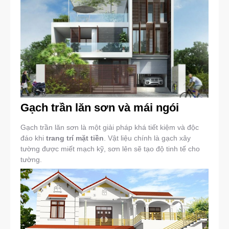
Gạch trần lăn sơn và mái ngói
Gạch trần lăn sơn là một giải pháp khá tiết kiệm và độc
đáo khi
trang trí mặt tiền
. Vật liệu chính là gạch xây
tường được miết mạch kỹ, sơn lên sẽ tạo độ tinh tế cho
tường.