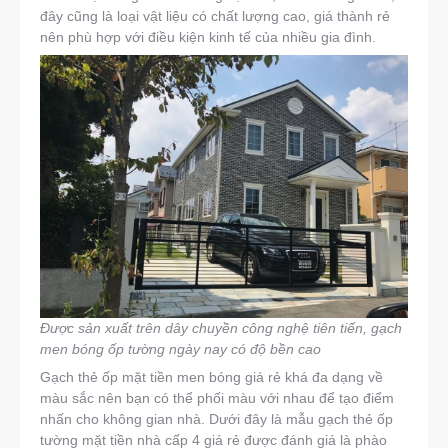
đây cũng là loại vật liệu có chất lượng cao, giá thành rẻ
nên phù hợp với điều kiện kinh tế của nhiều gia đình.
Được sản xuất trên dây chuyền công nghệ tiên tiến, gạch
men bóng ốp tường ngày nay có độ bền cao
Gạch thẻ ốp mặt tiền men bóng giá rẻ khá đa dạng về
màu sắc nên bạn có thể phối màu với nhau để tạo điểm
nhấn cho không gian nhà. Dưới đây là mẫu gạch thẻ ốp
tường mặt tiền nhà cấp 4 giá rẻ được đánh giá là phào