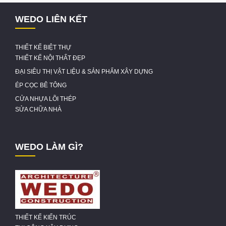
WEDO LIÊN KẾT
THIẾT KẾ BIỆT THỰ
THIẾT KẾ NỘI THẤT ĐẸP
ĐẠI SIÊU THỊ VẬT LIỆU & SẢN PHẨM XÂY DỰNG
ÉP CỌC BÊ TÔNG
CỬA NHỰA LÕI THÉP
SỬA CHỮA NHÀ
WEDO LÀM GÌ?
THIẾT KẾ KIẾN TRÚC