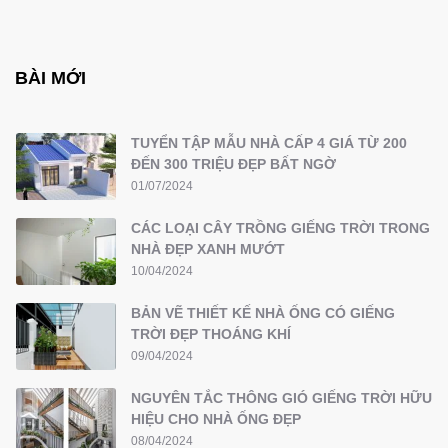
BÀI MỚI
TUYỂN TẬP MẪU NHÀ CẤP 4 GIÁ TỪ 200
ĐẾN 300 TRIỆU ĐẸP BẤT NGỜ
01/07/2024
CÁC LOẠI CÂY TRỒNG GIẾNG TRỜI TRONG
NHÀ ĐẸP XANH MƯỚT
10/04/2024
BẢN VẼ THIẾT KẾ NHÀ ỐNG CÓ GIẾNG
TRỜI ĐẸP THOÁNG KHÍ
09/04/2024
NGUYÊN TẮC THÔNG GIÓ GIẾNG TRỜI HỮU
HIỆU CHO NHÀ ỐNG ĐẸP
08/04/2024