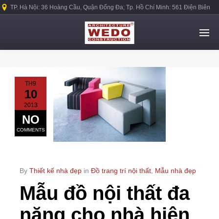
TP. Hà Nội: 36 Hoàng Cầu, Quận Đống Đa; Tp. Hồ Chí Minh: 561 Điện Biên
Phủ, Quận Bình Thạnh.
TH9
10
2013
NO
COMMENTS
By
Thiết kế nhà đẹp
in
Đồ trang trí nội thất
,
Mẫu nhà đẹp
Mẫu đồ nội thất đa
năng cho nhà hiện