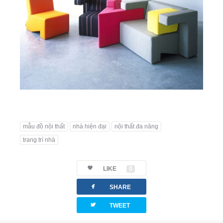
mẫu đồ nội thất
nhà hiện đại
nội thất đa năng
trang trí nhà
LIKE
0
facebook
SHARE
twitterbird
TWEET