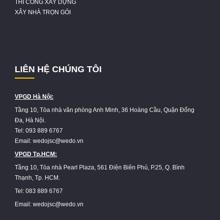
THI CÔNG XÂY DỰNG
XÂY NHÀ TRỌN GÓI
LIÊN HỆ CHÚNG TÔI
VPGD Hà Nội:
Tầng 10, Tòa nhà văn phòng Anh Minh, 36 Hoàng Cầu, Quận Đống
Đa, Hà Nội.
Tel: 093 889 6767
Email: wedojsc@wedo.vn
VPGD Tp.HCM:
Tầng 10, Tòa nhà Pearl Plaza, 561 Điện Biên Phủ, P.25, Q. Bình
Thạnh, Tp. HCM.
Tel: 083 889 6767
Email: wedojsc@wedo.vn