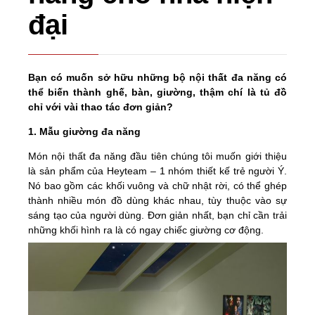
đại
Bạn có muốn sở hữu những bộ nội thất đa năng có
thể biến thành ghế, bàn, giường, thậm chí là tủ đồ
chỉ với vài thao tác đơn giản?
1. Mẫu giường đa năng
Món nội thất đa năng đầu tiên chúng tôi muốn giới thiệu
là sản phẩm của Heyteam – 1 nhóm thiết kế trẻ người Ý.
Nó bao gồm các khối vuông và chữ nhật rời, có thể ghép
thành nhiều món đồ dùng khác nhau, tùy thuộc vào sự
sáng tạo của người dùng. Đơn giản nhất, bạn chỉ cần trải
những khối hình ra là có ngay chiếc giường cơ động.