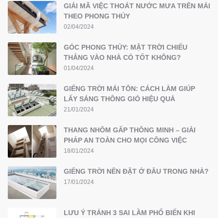
GIẢI MÃ VIỆC THOÁT NƯỚC MƯA TRÊN MÁI
THEO PHONG THỦY
02/04/2024
GÓC PHONG THỦY: MẶT TRỜI CHIẾU
THẲNG VÀO NHÀ CÓ TỐT KHÔNG?
01/04/2024
GIẾNG TRỜI MÁI TÔN: CÁCH LÀM GIÚP
LẤY SÁNG THÔNG GIÓ HIỆU QUẢ
21/01/2024
THANG NHÔM GẤP THÔNG MINH – GIẢI
PHÁP AN TOÀN CHO MỌI CÔNG VIỆC
18/01/2024
GIẾNG TRỜI NÊN ĐẶT Ở ĐÂU TRONG NHÀ?
17/01/2024
LƯU Ý TRÁNH 3 SAI LẦM PHỔ BIẾN KHI