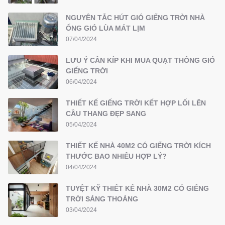
NGUYÊN TẮC HÚT GIÓ GIẾNG TRỜI NHÀ
ỐNG GIÓ LÙA MÁT LỊM
07/04/2024
LƯU Ý CẦN KÍP KHI MUA QUẠT THÔNG GIÓ
GIẾNG TRỜI
06/04/2024
THIẾT KẾ GIẾNG TRỜI KẾT HỢP LỐI LÊN
CẦU THANG ĐẸP SANG
05/04/2024
THIẾT KẾ NHÀ 40M2 CÓ GIẾNG TRỜI KÍCH
THƯỚC BAO NHIÊU HỢP LÝ?
04/04/2024
TUYỆT KỸ THIẾT KẾ NHÀ 30M2 CÓ GIẾNG
TRỜI SÁNG THOÁNG
03/04/2024