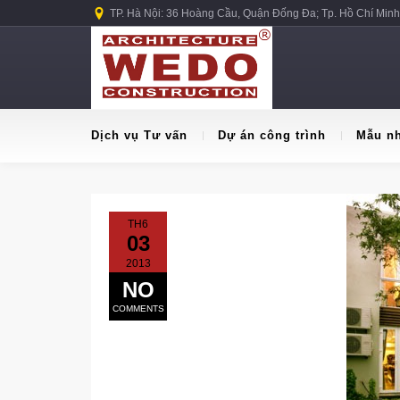
TP. Hà Nội: 36 Hoàng Cầu, Quận Đống Đa; Tp. Hồ Chí Minh
Dịch vụ Tư vấn
Dự án công trình
Mẫu n
TH6
03
2013
NO
COMMENTS