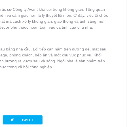
trúc sư Công ty Avant khá coi trọng không gian. Tổng quan
hiên và cảm giác hơn là lý thuyết lối mòn. Ở đây, việc tổ chức
hất mà cách xử lý không gian, giao thông và ánh sáng mới
à decor phụ thuộc hoàn toàn vào cá tính của chủ nhà.
nhau bằng nhà cầu. Lối tiếp cận nằm trên đường đê, mặt sau
age, phòng khách, bếp ăn và một khu vực phục vụ. Khối
nh hướng ra vườn sau và sông. Ngôi nhà là sản phẩm trên
hực trong xã hội công nghiệp.
twitterbird
TWEET