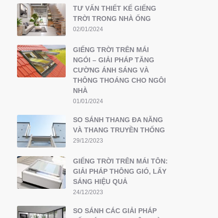
TƯ VẤN THIẾT KẾ GIẾNG
TRỜI TRONG NHÀ ỐNG
02/01/2024
GIẾNG TRỜI TRÊN MÁI
NGÓI – GIẢI PHÁP TĂNG
CƯỜNG ÁNH SÁNG VÀ
THÔNG THOÁNG CHO NGÔI
NHÀ
01/01/2024
SO SÁNH THANG ĐA NĂNG
VÀ THANG TRUYỀN THỐNG
29/12/2023
GIẾNG TRỜI TRÊN MÁI TÔN:
GIẢI PHÁP THÔNG GIÓ, LẤY
SÁNG HIỆU QUẢ
24/12/2023
SO SÁNH CÁC GIẢI PHÁP