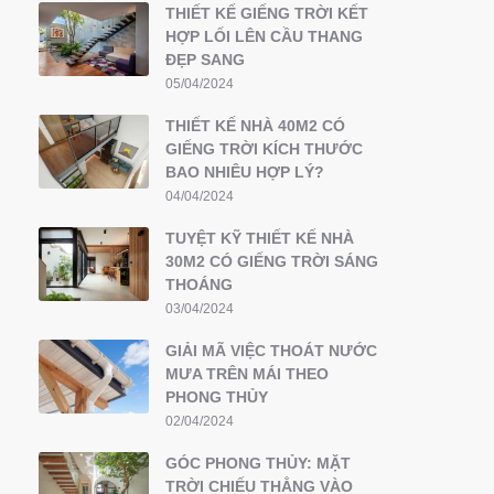
THIẾT KẾ GIẾNG TRỜI KẾT
HỢP LỐI LÊN CẦU THANG
ĐẸP SANG
05/04/2024
THIẾT KẾ NHÀ 40M2 CÓ
GIẾNG TRỜI KÍCH THƯỚC
BAO NHIÊU HỢP LÝ?
04/04/2024
TUYỆT KỸ THIẾT KẾ NHÀ
30M2 CÓ GIẾNG TRỜI SÁNG
THOÁNG
03/04/2024
GIẢI MÃ VIỆC THOÁT NƯỚC
MƯA TRÊN MÁI THEO
PHONG THỦY
02/04/2024
GÓC PHONG THỦY: MẶT
TRỜI CHIẾU THẲNG VÀO