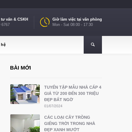
e tư vấn & CSKH
Giờ làm việc tại văn phòng
9 6767
Mon - Sat 08:00 - 17:30
 hệ
BÀI MỚI
TUYỂN TẬP MẪU NHÀ CẤP 4
GIÁ TỪ 200 ĐẾN 300 TRIỆU
ĐẸP BẤT NGỜ
01/07/2024
CÁC LOẠI CÂY TRỒNG
GIẾNG TRỜI TRONG NHÀ
ĐẸP XANH MƯỚT