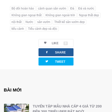
Bộ đôi hoàn hảo
cảnh quan sân vườn
Đá
Đá và nước
Không gian ngoại thất
Không gian ngoài trời
Ngoại thất đẹp
nội thất
Nước
sân vườn
Thiết kế sân vườn đẹp
tiểu cảnh
Tiểu cảnh đẹp và độc
LIKE
0
facebook
SHARE
twitterbird
TWEET
BÀI MỚI
TUYỂN TẬP MẪU NHÀ CẤP 4 GIÁ TỪ 200
ĐẾN 300 TRIỆU ĐẸP BẤT NGỜ