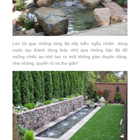
Len lỏi qua những tảng đá xếp kiểu ngẫu nhiên, dòng
nước tạo thành dòng thác nhỏ qua những bậc đá đổ
xuống chiếc ao nhỏ tạo ra một không gian duyên dáng,
nhẹ nhàng, quyến rũ và thư giãn!