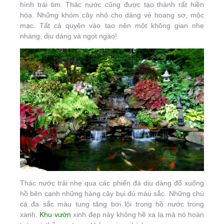
hình trái tim. Thác nước cũng được tạo thành rất hiền
hòa. Những khóm cây nhỏ cho dáng vẻ hoang sơ, mộc
mạc. Tất cả quyện vào tạo nên một không gian nhẹ
nhàng, dịu dàng và ngọt ngào!
Thác nước trải nhẹ qua các phiến đá dịu dàng đổ xuống
hồ bên cạnh những hàng cây bụi đủ màu sắc. Những chú
cá đa sắc màu tung tăng bơi lội trong hồ nước trong
xanh.
Khu vườn
xinh đẹp này không hề xa lạ mà nó hoàn