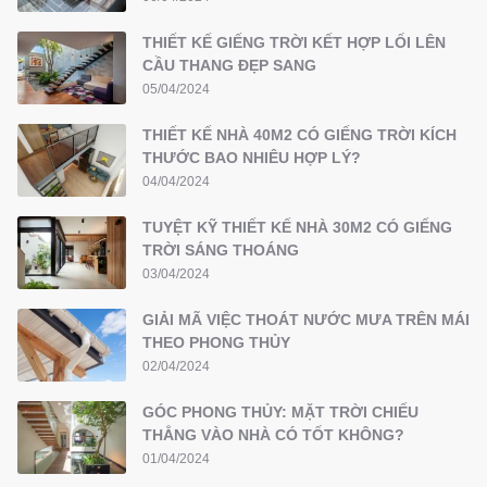
THIẾT KẾ GIẾNG TRỜI KẾT HỢP LỐI LÊN
CẦU THANG ĐẸP SANG
05/04/2024
THIẾT KẾ NHÀ 40M2 CÓ GIẾNG TRỜI KÍCH
THƯỚC BAO NHIÊU HỢP LÝ?
04/04/2024
TUYỆT KỸ THIẾT KẾ NHÀ 30M2 CÓ GIẾNG
TRỜI SÁNG THOÁNG
03/04/2024
GIẢI MÃ VIỆC THOÁT NƯỚC MƯA TRÊN MÁI
THEO PHONG THỦY
02/04/2024
GÓC PHONG THỦY: MẶT TRỜI CHIẾU
THẲNG VÀO NHÀ CÓ TỐT KHÔNG?
01/04/2024