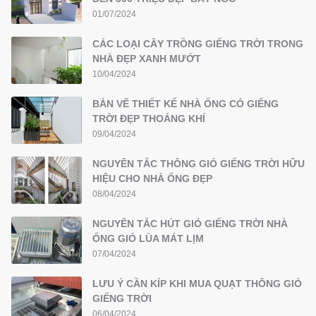
01/07/2024
CÁC LOẠI CÂY TRỒNG GIẾNG TRỜI TRONG
NHÀ ĐẸP XANH MƯỚT
10/04/2024
BẢN VẼ THIẾT KẾ NHÀ ỐNG CÓ GIẾNG
TRỜI ĐẸP THOÁNG KHÍ
09/04/2024
NGUYÊN TẮC THÔNG GIÓ GIẾNG TRỜI HỮU
HIỆU CHO NHÀ ỐNG ĐẸP
08/04/2024
NGUYÊN TẮC HÚT GIÓ GIẾNG TRỜI NHÀ
ỐNG GIÓ LÙA MÁT LỊM
07/04/2024
LƯU Ý CẦN KÍP KHI MUA QUẠT THÔNG GIÓ
GIẾNG TRỜI
06/04/2024