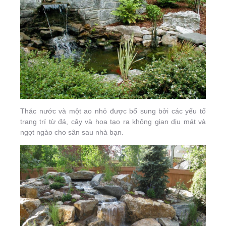
Thác nước và một ao nhỏ được bổ sung bởi các yếu tố
trang trí từ đá, cây và hoa tạo ra không gian dịu mát và
ngọt ngào cho sân sau nhà bạn.