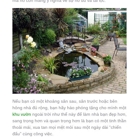
mà nó còn mang ý nghĩa về sự no đủ và tài lộc.
Nếu bạn có một khoảng sân sau, sân trước hoặc bên
hông nhà đủ rộng, bạn hãy hào phóng tặng cho mình một
khu vườn
ngoài trời như thế này để làm nhà bạn đẹp hơn,
sang trọng hơn và quan trọng hơn là bạn có một tinh thần
thoải mái, xua tan mọi mệt mỏi sau một ngày dài “chiến
đấu” cùng công việc.