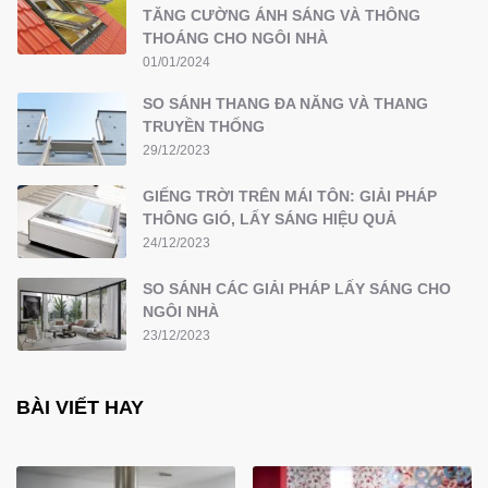
TĂNG CƯỜNG ÁNH SÁNG VÀ THÔNG
THOÁNG CHO NGÔI NHÀ
01/01/2024
SO SÁNH THANG ĐA NĂNG VÀ THANG
TRUYỀN THỐNG
29/12/2023
GIẾNG TRỜI TRÊN MÁI TÔN: GIẢI PHÁP
THÔNG GIÓ, LẤY SÁNG HIỆU QUẢ
24/12/2023
SO SÁNH CÁC GIẢI PHÁP LẤY SÁNG CHO
NGÔI NHÀ
23/12/2023
BÀI VIẾT HAY