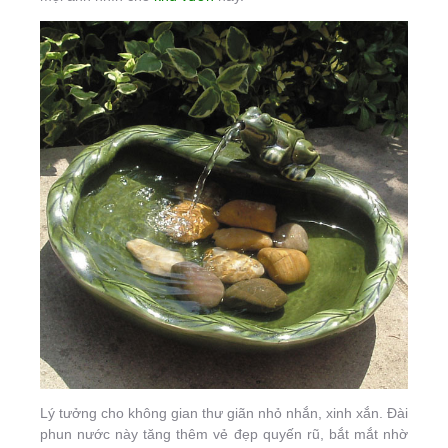
Lý tưởng cho không gian thư giãn nhỏ nhắn, xinh xắn. Đài
phun nước này tăng thêm vẻ đẹp quyến rũ, bắt mắt nhờ