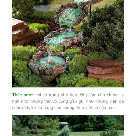
Thác nước
chỉ có trong nhà bạn. Hãy làm cho chúng lạ
mắt nhờ những thứ vô cùng gần gũi như những viên đá
cuội và tạo kiểu dáng cho chúng theo ý thích của bạn.