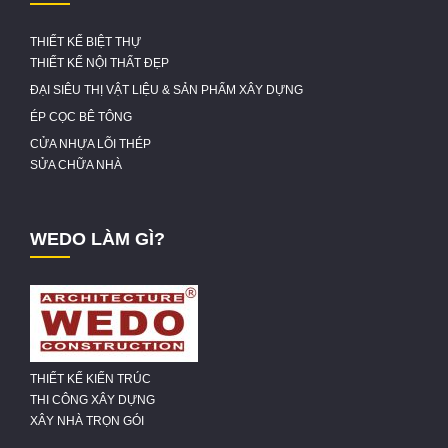
THIẾT KẾ BIỆT THỰ
THIẾT KẾ NỘI THẤT ĐẸP
ĐẠI SIÊU THỊ VẬT LIỆU & SẢN PHẨM XÂY DỰNG
ÉP CỌC BÊ TÔNG
CỬA NHỰA LÕI THÉP
SỬA CHỮA NHÀ
WEDO LÀM GÌ?
THIẾT KẾ KIẾN TRÚC
THI CÔNG XÂY DỰNG
XÂY NHÀ TRỌN GÓI