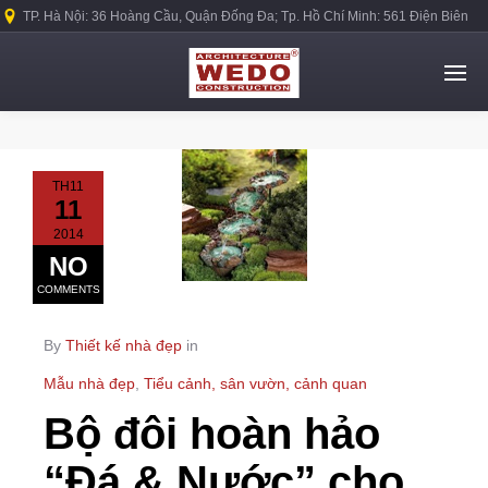
TP. Hà Nội: 36 Hoàng Cầu, Quận Đống Đa; Tp. Hồ Chí Minh: 561 Điện Biên
Phủ, Quận Bình Thạnh.
TH11
11
2014
NO
COMMENTS
By
Thiết kế nhà đẹp
in
Mẫu nhà đẹp
,
Tiểu cảnh, sân vườn, cảnh quan
Bộ đôi hoàn hảo
“Đá & Nước” cho