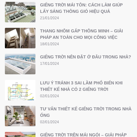
GIẾNG TRỜI MÁI TÔN: CÁCH LÀM GIÚP
LẤY SÁNG THÔNG GIÓ HIỆU QUẢ
21/01/2024
THANG NHÔM GẤP THÔNG MINH – GIẢI
PHÁP AN TOÀN CHO MỌI CÔNG VIỆC
18/01/2024
GIẾNG TRỜI NÊN ĐẶT Ở ĐÂU TRONG NHÀ?
17/01/2024
LƯU Ý TRÁNH 3 SAI LẦM PHỔ BIẾN KHI
THIẾT KẾ NHÀ CÓ 2 GIẾNG TRỜI
02/01/2024
TƯ VẤN THIẾT KẾ GIẾNG TRỜI TRONG NHÀ
ỐNG
02/01/2024
GIẾNG TRỜI TRÊN MÁI NGÓI – GIẢI PHÁP