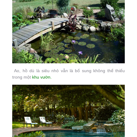
Ao, hồ dù là siêu nhỏ vẫn là bổ sung không thể thiếu
trong một
khu vườn.