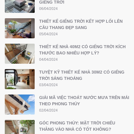
GIẾNG TRỜI
06/04/2024
THIẾT KẾ GIẾNG TRỜI KẾT HỢP LỐI LÊN
CẦU THANG ĐẸP SANG
05/04/2024
THIẾT KẾ NHÀ 40M2 CÓ GIẾNG TRỜI KÍCH
THƯỚC BAO NHIÊU HỢP LÝ?
04/04/2024
TUYỆT KỸ THIẾT KẾ NHÀ 30M2 CÓ GIẾNG
TRỜI SÁNG THOÁNG
03/04/2024
GIẢI MÃ VIỆC THOÁT NƯỚC MƯA TRÊN MÁI
THEO PHONG THỦY
02/04/2024
GÓC PHONG THỦY: MẶT TRỜI CHIẾU
THẲNG VÀO NHÀ CÓ TỐT KHÔNG?