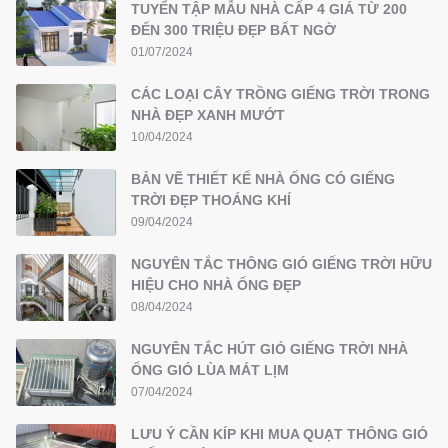
TUYỂN TẬP MẪU NHÀ CẤP 4 GIÁ TỪ 200
ĐẾN 300 TRIỆU ĐẸP BẤT NGỜ
01/07/2024
CÁC LOẠI CÂY TRỒNG GIẾNG TRỜI TRONG
NHÀ ĐẸP XANH MƯỚT
10/04/2024
BẢN VẼ THIẾT KẾ NHÀ ỐNG CÓ GIẾNG
TRỜI ĐẸP THOÁNG KHÍ
09/04/2024
NGUYÊN TẮC THÔNG GIÓ GIẾNG TRỜI HỮU
HIỆU CHO NHÀ ỐNG ĐẸP
08/04/2024
NGUYÊN TẮC HÚT GIÓ GIẾNG TRỜI NHÀ
ỐNG GIÓ LÙA MÁT LỊM
07/04/2024
LƯU Ý CẦN KÍP KHI MUA QUẠT THÔNG GIÓ