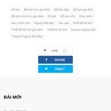
bể bơi
Bể bơi cho gia đình
Bể bơi đẹp
bể bơi gia đình
Bể bơi nhỏ cho gia đình
hồ bơi
Hồ bơi nhỏ
Khu vườn
khu vườn nhỏ
Ngoại thất đẹp
Sân sau
thiết kế bể bơi
Thiết kế bể bơi gia đình
Thiết kế hồ bơi
trang trí ngoại thất
Trang trí ngoại thất đẹp
LIKE
0
facebook
SHARE
twitterbird
TWEET
BÀI MỚI