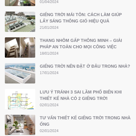
01/04/2024
GIẾNG TRỜI MÁI TÔN: CÁCH LÀM GIÚP
LẤY SÁNG THÔNG GIÓ HIỆU QUẢ
21/01/2024
THANG NHÔM GẤP THÔNG MINH – GIẢI
PHÁP AN TOÀN CHO MỌI CÔNG VIỆC
18/01/2024
GIẾNG TRỜI NÊN ĐẶT Ở ĐÂU TRONG NHÀ?
17/01/2024
LƯU Ý TRÁNH 3 SAI LẦM PHỔ BIẾN KHI
THIẾT KẾ NHÀ CÓ 2 GIẾNG TRỜI
02/01/2024
TƯ VẤN THIẾT KẾ GIẾNG TRỜI TRONG NHÀ
ỐNG
02/01/2024