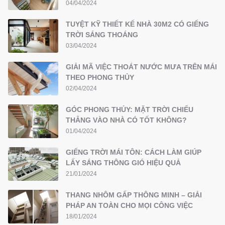
04/04/2024
TUYỆT KỸ THIẾT KẾ NHÀ 30M2 CÓ GIẾNG
TRỜI SÁNG THOÁNG
03/04/2024
GIẢI MÃ VIỆC THOÁT NƯỚC MƯA TRÊN MÁI
THEO PHONG THỦY
02/04/2024
GÓC PHONG THỦY: MẶT TRỜI CHIẾU
THẲNG VÀO NHÀ CÓ TỐT KHÔNG?
01/04/2024
GIẾNG TRỜI MÁI TÔN: CÁCH LÀM GIÚP
LẤY SÁNG THÔNG GIÓ HIỆU QUẢ
21/01/2024
THANG NHÔM GẤP THÔNG MINH – GIẢI
PHÁP AN TOÀN CHO MỌI CÔNG VIỆC
18/01/2024