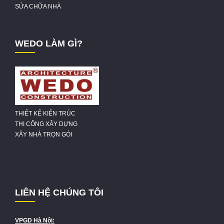
SỬA CHỮA NHÀ
WEDO LÀM GÌ?
THIẾT KẾ KIẾN TRÚC
THI CÔNG XÂY DỰNG
XÂY NHÀ TRỌN GÓI
LIÊN HỆ CHÚNG TÔI
VPGD Hà Nội: