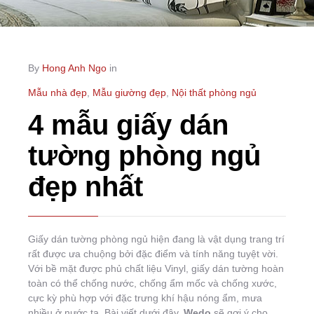
By
Hong Anh Ngo
in
Mẫu nhà đẹp
,
Mẫu giường đẹp
,
Nội thất phòng ngủ
4 mẫu giấy dán
tường phòng ngủ
đẹp nhất
Giấy dán tường phòng ngủ hiện đang là vật dụng trang trí
rất được ưa chuộng bởi đặc điểm và tính năng tuyệt vời.
Với bề mặt được phủ chất liệu Vinyl, giấy dán tường hoàn
toàn có thể chống nước, chống ẩm mốc và chống xước,
cực kỳ phù hợp với đặc trưng khí hậu nóng ẩm, mưa
nhiều ở nước ta. Bài viết dưới đây,
Wedo
sẽ gợi ý cho