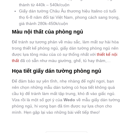
thành từ 440k – 540k/cuộn
Giấy dán tường Châu Âu thương hiệu Italino có tuổi
thọ 6-8 năm đối tại Việt Nam, phong cách sang trọng,
giá thành 280k-450k/cuộn
Màu nội thất của phòng ngủ
Để tránh sự tương phản về màu sắc, làm mất sự hài hòa
trong thiết kế phòng ngủ, giấy dán tường phòng ngủ nên
được lựa tông màu của có sự thống nhất với
thiết kế nội
thất
đã có sẵn như màu giường, ghế, tủ hay thảm,…
Họa tiết giấy dán tường phòng ngủ
Để đảm bảo sự yên tĩnh, nhẹ nhàng để nghỉ ngơi, bạn
nên chọn những mẫu dán tường có họa tiết không quá
cầu kỳ để tránh làm mất tập trung, khó đi vào giấc ngủ.
Vừa rồi là một số gợi ý của
Wedo
về mẫu giấy dán tường
phòng ngủ, hi vọng bạn đã tìm được sự lựa chọn cho
mình. Hẹn gặp lại vào những bài viết tiếp theo!