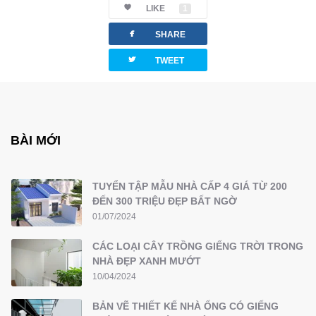
LIKE
1
facebook
SHARE
twitterbird
TWEET
BÀI MỚI
TUYỂN TẬP MẪU NHÀ CẤP 4 GIÁ TỪ 200
ĐẾN 300 TRIỆU ĐẸP BẤT NGỜ
01/07/2024
CÁC LOẠI CÂY TRỒNG GIẾNG TRỜI TRONG
NHÀ ĐẸP XANH MƯỚT
10/04/2024
BẢN VẼ THIẾT KẾ NHÀ ỐNG CÓ GIẾNG