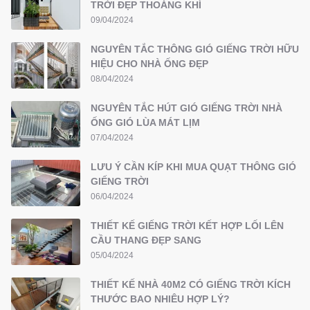
TRỜI ĐẸP THOÁNG KHÍ
09/04/2024
NGUYÊN TẮC THÔNG GIÓ GIẾNG TRỜI HỮU
HIỆU CHO NHÀ ỐNG ĐẸP
08/04/2024
NGUYÊN TẮC HÚT GIÓ GIẾNG TRỜI NHÀ
ỐNG GIÓ LÙA MÁT LỊM
07/04/2024
LƯU Ý CẦN KÍP KHI MUA QUẠT THÔNG GIÓ
GIẾNG TRỜI
06/04/2024
THIẾT KẾ GIẾNG TRỜI KẾT HỢP LỐI LÊN
CẦU THANG ĐẸP SANG
05/04/2024
THIẾT KẾ NHÀ 40M2 CÓ GIẾNG TRỜI KÍCH
THƯỚC BAO NHIÊU HỢP LÝ?