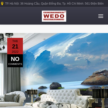
TP. Hà Nội: 36 Hoàng Cầu, Quận Đống Đa; Tp. Hồ Chí Minh: 561 Điện Biên
Phủ, Quận Bình Thạnh.
TH6
21
2022
NO
COMMENTS