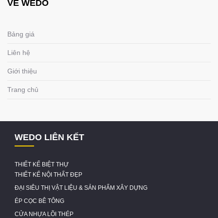
VỀ WEDO
Bảng giá
Liên hệ
Giới thiệu
Trang chủ
WEDO LIÊN KẾT
THIẾT KẾ BIỆT THỰ
THIẾT KẾ NỘI THẤT ĐẸP
ĐẠI SIÊU THỊ VẬT LIỆU & SẢN PHẨM XÂY DỰNG
ÉP CỌC BÊ TÔNG
CỬA NHỰA LÕI THÉP