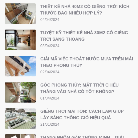
THIẾT KẾ NHÀ 40M2 CÓ GIẾNG TRỜI KÍCH
THƯỚC BAO NHIÊU HỢP LÝ?
04/04/2024
TUYỆT KỸ THIẾT KẾ NHÀ 30M2 CÓ GIẾNG
TRỜI SÁNG THOÁNG
03/04/2024
GIẢI MÃ VIỆC THOÁT NƯỚC MƯA TRÊN MÁI
THEO PHONG THỦY
02/04/2024
GÓC PHONG THỦY: MẶT TRỜI CHIẾU
THẲNG VÀO NHÀ CÓ TỐT KHÔNG?
01/04/2024
GIẾNG TRỜI MÁI TÔN: CÁCH LÀM GIÚP
LẤY SÁNG THÔNG GIÓ HIỆU QUẢ
21/01/2024
THANG NHÔM GẤP THÔNG MINH – GIẢI