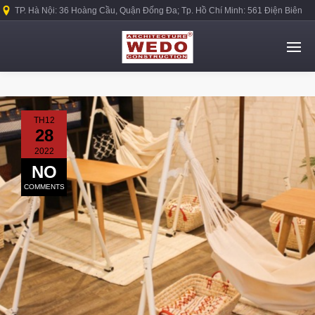
TP. Hà Nội: 36 Hoàng Cầu, Quận Đống Đa; Tp. Hồ Chí Minh: 561 Điện Biên
Phủ, Quận Bình Thạnh.
TH12
28
2022
NO
COMMENTS