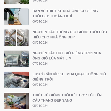
10/04/2024
BẢN VẼ THIẾT KẾ NHÀ ỐNG CÓ GIẾNG
TRỜI ĐẸP THOÁNG KHÍ
09/04/2024
NGUYÊN TẮC THÔNG GIÓ GIẾNG TRỜI HỮU
HIỆU CHO NHÀ ỐNG ĐẸP
08/04/2024
NGUYÊN TẮC HÚT GIÓ GIẾNG TRỜI NHÀ
ỐNG GIÓ LÙA MÁT LỊM
07/04/2024
LƯU Ý CẦN KÍP KHI MUA QUẠT THÔNG GIÓ
GIẾNG TRỜI
06/04/2024
THIẾT KẾ GIẾNG TRỜI KẾT HỢP LỐI LÊN
CẦU THANG ĐẸP SANG
05/04/2024