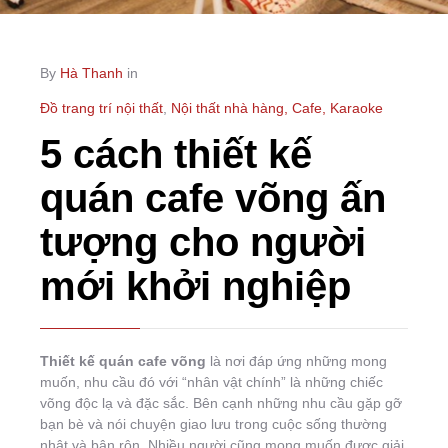
By
Hà Thanh
in
Đồ trang trí nội thất
,
Nội thất nhà hàng, Cafe, Karaoke
5 cách thiết kế
quán cafe võng ấn
tượng cho người
mới khởi nghiệp
Thiết kế quán cafe võng
là nơi đáp ứng những mong
muốn, nhu cầu đó với “nhân vật chính” là những chiếc
võng độc lạ và đặc sắc. Bên cạnh những nhu cầu gặp gỡ
bạn bè và nói chuyện giao lưu trong cuộc sống thường
nhật và bận rộn. Nhiều người cũng mong muốn được giải