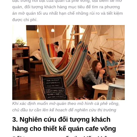
đặc trưng nổi bật của quán cà phê võng, địa điểm sẽ mở
quán, đối tượng khách hàng mục tiêu để tìm ra phương
án mở quán tối ưu nhất hạn chế những rủi ro và tiết kiệm
được chi phí.
Khi xác định muốn mở quán theo mô hình cà phê võng,
chủ đầu tư cần lên kế hoạch để nghiên cứu thị trường
3. Nghiên cứu đối tượng khách
hàng cho thiết kế quán cafe võng