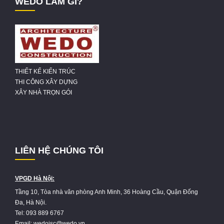
WEDO LÀM GÌ?
THIẾT KẾ KIẾN TRÚC
THI CÔNG XÂY DỰNG
XÂY NHÀ TRỌN GÓI
LIÊN HỆ CHÚNG TÔI
VPGD Hà Nội:
Tầng 10, Tòa nhà văn phòng Anh Minh, 36 Hoàng Cầu, Quận Đống
Đa, Hà Nội.
Tel: 093 889 6767
Email: wedojsc@wedo.vn