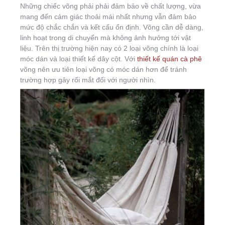
Những chiếc võng phải phải đảm bảo về chất lượng, vừa
mang đến cảm giác thoải mái nhất nhưng vẫn đảm bảo
mức độ chắc chắn và kết cấu ổn định. Võng cần dễ dàng,
linh hoạt trong di chuyển mà không ảnh hưởng tới vật
liệu. Trên thị trường hiện nay có 2 loại võng chính là loại
móc dán và loại thiết kế dây cột. Với
thiết kế quán cà phê
võng nên ưu tiên loại võng có móc dán hơn để tránh
trường hợp gây rối mắt đối với người nhìn.