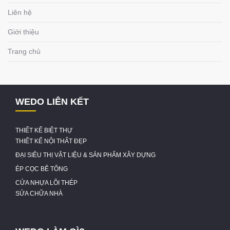
Liên hệ
Giới thiệu
Trang chủ
WEDO LIÊN KẾT
THIẾT KẾ BIỆT THỰ
THIẾT KẾ NỘI THẤT ĐẸP
ĐẠI SIÊU THỊ VẬT LIỆU & SẢN PHẨM XÂY DỰNG
ÉP CỌC BÊ TÔNG
CỬA NHỰA LÕI THÉP
SỬA CHỮA NHÀ