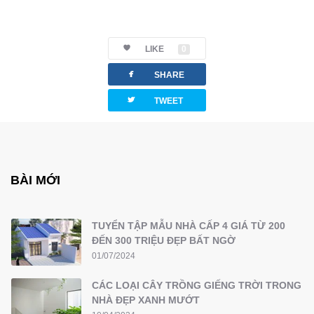
LIKE
0
facebook
SHARE
twitterbird
TWEET
BÀI MỚI
TUYỂN TẬP MẪU NHÀ CẤP 4 GIÁ TỪ 200
ĐẾN 300 TRIỆU ĐẸP BẤT NGỜ
01/07/2024
CÁC LOẠI CÂY TRỒNG GIẾNG TRỜI TRONG
NHÀ ĐẸP XANH MƯỚT