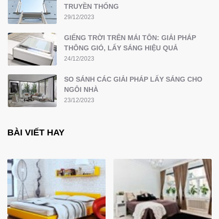
TRUYỀN THỐNG
29/12/2023
GIẾNG TRỜI TRÊN MÁI TÔN: GIẢI PHÁP
THÔNG GIÓ, LẤY SÁNG HIỆU QUẢ
24/12/2023
SO SÁNH CÁC GIẢI PHÁP LẤY SÁNG CHO
NGÔI NHÀ
23/12/2023
BÀI VIẾT HAY