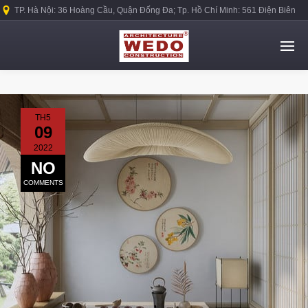
TP. Hà Nội: 36 Hoàng Cầu, Quận Đống Đa; Tp. Hồ Chí Minh: 561 Điện Biên
Phủ, Quận Bình Thạnh.
TH5
09
2022
NO
COMMENTS