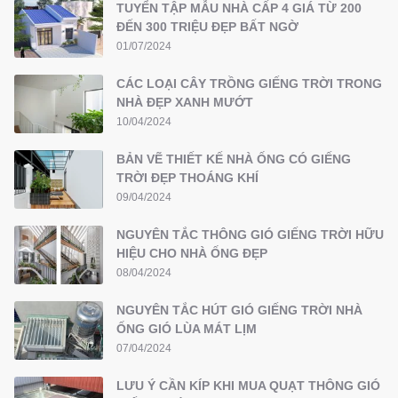
TUYỂN TẬP MẪU NHÀ CẤP 4 GIÁ TỪ 200
ĐẾN 300 TRIỆU ĐẸP BẤT NGỜ
01/07/2024
CÁC LOẠI CÂY TRỒNG GIẾNG TRỜI TRONG
NHÀ ĐẸP XANH MƯỚT
10/04/2024
BẢN VẼ THIẾT KẾ NHÀ ỐNG CÓ GIẾNG
TRỜI ĐẸP THOÁNG KHÍ
09/04/2024
NGUYÊN TẮC THÔNG GIÓ GIẾNG TRỜI HỮU
HIỆU CHO NHÀ ỐNG ĐẸP
08/04/2024
NGUYÊN TẮC HÚT GIÓ GIẾNG TRỜI NHÀ
ỐNG GIÓ LÙA MÁT LỊM
07/04/2024
LƯU Ý CẦN KÍP KHI MUA QUẠT THÔNG GIÓ