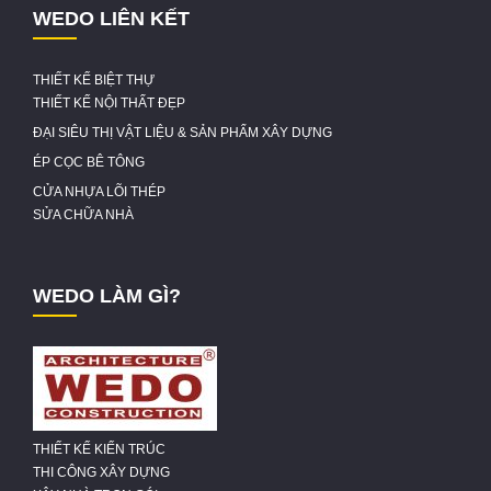
WEDO LIÊN KẾT
THIẾT KẾ BIỆT THỰ
THIẾT KẾ NỘI THẤT ĐẸP
ĐẠI SIÊU THỊ VẬT LIỆU & SẢN PHẨM XÂY DỰNG
ÉP CỌC BÊ TÔNG
CỬA NHỰA LÕI THÉP
SỬA CHỮA NHÀ
WEDO LÀM GÌ?
THIẾT KẾ KIẾN TRÚC
THI CÔNG XÂY DỰNG