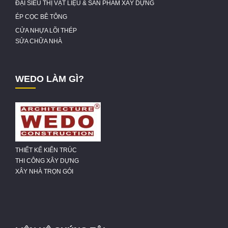
ĐẠI SIÊU THỊ VẬT LIỆU & SẢN PHẨM XÂY DỰNG
ÉP CỌC BÊ TÔNG
CỬA NHỰA LÕI THÉP
SỬA CHỮA NHÀ
WEDO LÀM GÌ?
THIẾT KẾ KIẾN TRÚC
THI CÔNG XÂY DỰNG
XÂY NHÀ TRỌN GÓI