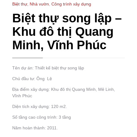
Biệt thự, Nhà vườn
,
Công trình xây dựng
Biệt thự song lập –
Khu đô thị Quang
Minh, Vĩnh Phúc
Tên dự án: Thiết kế biệt thự song lập
Chủ đầu tư: Ông Lệ
Địa điểm xây dựng: Khu đô thị Quang Minh, Mê Linh,
Vĩnh Phúc
Diện tích xây dựng: 120 m2.
Số tầng cao công trình: 3 tầng
Năm hoàn thành: 2011.