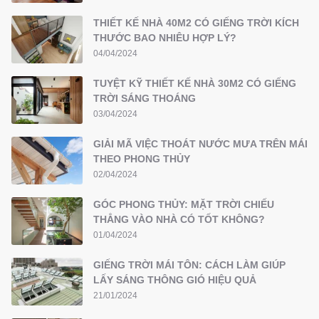
THIẾT KẾ NHÀ 40M2 CÓ GIẾNG TRỜI KÍCH
THƯỚC BAO NHIÊU HỢP LÝ?
04/04/2024
TUYỆT KỸ THIẾT KẾ NHÀ 30M2 CÓ GIẾNG
TRỜI SÁNG THOÁNG
03/04/2024
GIẢI MÃ VIỆC THOÁT NƯỚC MƯA TRÊN MÁI
THEO PHONG THỦY
02/04/2024
GÓC PHONG THỦY: MẶT TRỜI CHIẾU
THẲNG VÀO NHÀ CÓ TỐT KHÔNG?
01/04/2024
GIẾNG TRỜI MÁI TÔN: CÁCH LÀM GIÚP
LẤY SÁNG THÔNG GIÓ HIỆU QUẢ
21/01/2024