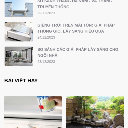
SO SÁNH THANG ĐA NĂNG VÀ THANG
TRUYỀN THỐNG
29/12/2023
GIẾNG TRỜI TRÊN MÁI TÔN: GIẢI PHÁP
THÔNG GIÓ, LẤY SÁNG HIỆU QUẢ
24/12/2023
SO SÁNH CÁC GIẢI PHÁP LẤY SÁNG CHO
NGÔI NHÀ
23/12/2023
BÀI VIẾT HAY