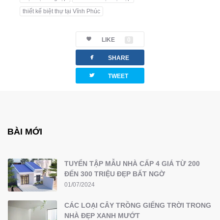
thiết kế biệt thự tại Vĩnh Phúc
LIKE
0
facebook
SHARE
twitterbird
TWEET
BÀI MỚI
TUYỂN TẬP MẪU NHÀ CẤP 4 GIÁ TỪ 200
ĐẾN 300 TRIỆU ĐẸP BẤT NGỜ
01/07/2024
CÁC LOẠI CÂY TRỒNG GIẾNG TRỜI TRONG
NHÀ ĐẸP XANH MƯỚT