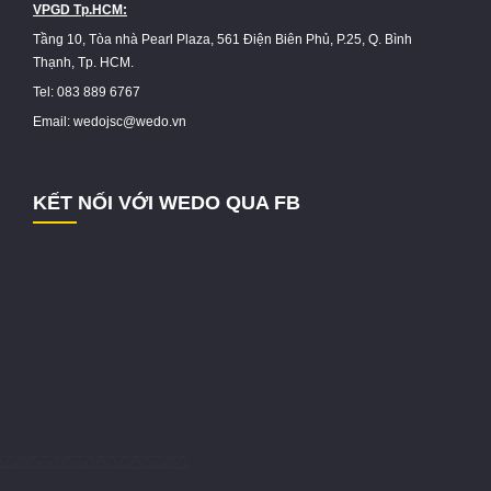
VPGD Tp.HCM:
Tầng 10, Tòa nhà Pearl Plaza, 561 Điện Biên Phủ, P.25, Q. Bình
Thạnh, Tp. HCM.
Tel: 083 889 6767
Email: wedojsc@wedo.vn
KẾT NỐI VỚI WEDO QUA FB