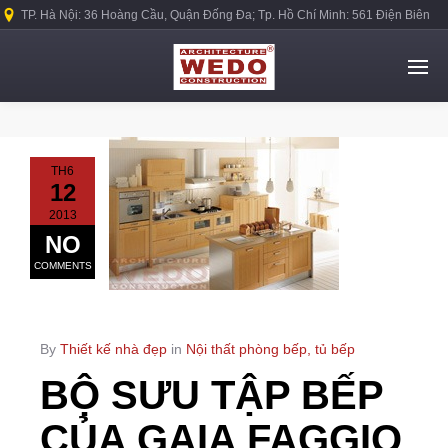
TP. Hà Nội: 36 Hoàng Cầu, Quận Đống Đa; Tp. Hồ Chí Minh: 561 Điện Biên
Phủ, Quận Bình Thạnh.
TH6
12
2013
NO
COMMENTS
By
Thiết kế nhà đẹp
in
Nội thất phòng bếp, tủ bếp
BỘ SƯU TẬP BẾP
CỦA GAIA FAGGIO