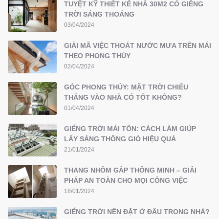
TUYỆT KỸ THIẾT KẾ NHÀ 30M2 CÓ GIẾNG
TRỜI SÁNG THOÁNG
03/04/2024
GIẢI MÃ VIỆC THOÁT NƯỚC MƯA TRÊN MÁI
THEO PHONG THỦY
02/04/2024
GÓC PHONG THỦY: MẶT TRỜI CHIẾU
THẲNG VÀO NHÀ CÓ TỐT KHÔNG?
01/04/2024
GIẾNG TRỜI MÁI TÔN: CÁCH LÀM GIÚP
LẤY SÁNG THÔNG GIÓ HIỆU QUẢ
21/01/2024
THANG NHÔM GẤP THÔNG MINH – GIẢI
PHÁP AN TOÀN CHO MỌI CÔNG VIỆC
18/01/2024
GIẾNG TRỜI NÊN ĐẶT Ở ĐÂU TRONG NHÀ?