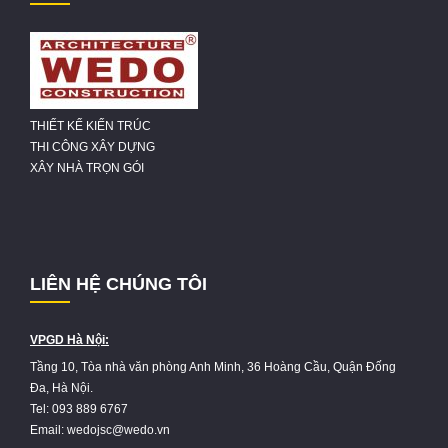
THIẾT KẾ KIẾN TRÚC
THI CÔNG XÂY DỰNG
XÂY NHÀ TRỌN GÓI
LIÊN HỆ CHÚNG TÔI
VPGD Hà Nội:
Tầng 10, Tòa nhà văn phòng Anh Minh, 36 Hoàng Cầu, Quận Đống
Đa, Hà Nội.
Tel: 093 889 6767
Email: wedojsc@wedo.vn