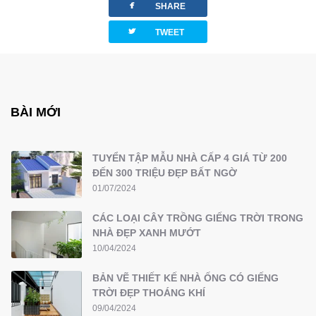
facebook
SHARE
twitterbird
TWEET
BÀI MỚI
TUYỂN TẬP MẪU NHÀ CẤP 4 GIÁ TỪ 200
ĐẾN 300 TRIỆU ĐẸP BẤT NGỜ
01/07/2024
CÁC LOẠI CÂY TRỒNG GIẾNG TRỜI TRONG
NHÀ ĐẸP XANH MƯỚT
10/04/2024
BẢN VẼ THIẾT KẾ NHÀ ỐNG CÓ GIẾNG
TRỜI ĐẸP THOÁNG KHÍ
09/04/2024