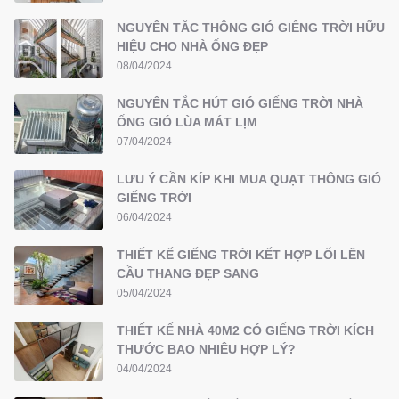
NGUYÊN TẮC THÔNG GIÓ GIẾNG TRỜI HỮU
HIỆU CHO NHÀ ỐNG ĐẸP
08/04/2024
NGUYÊN TẮC HÚT GIÓ GIẾNG TRỜI NHÀ
ỐNG GIÓ LÙA MÁT LỊM
07/04/2024
LƯU Ý CẦN KÍP KHI MUA QUẠT THÔNG GIÓ
GIẾNG TRỜI
06/04/2024
THIẾT KẾ GIẾNG TRỜI KẾT HỢP LỐI LÊN
CẦU THANG ĐẸP SANG
05/04/2024
THIẾT KẾ NHÀ 40M2 CÓ GIẾNG TRỜI KÍCH
THƯỚC BAO NHIÊU HỢP LÝ?
04/04/2024