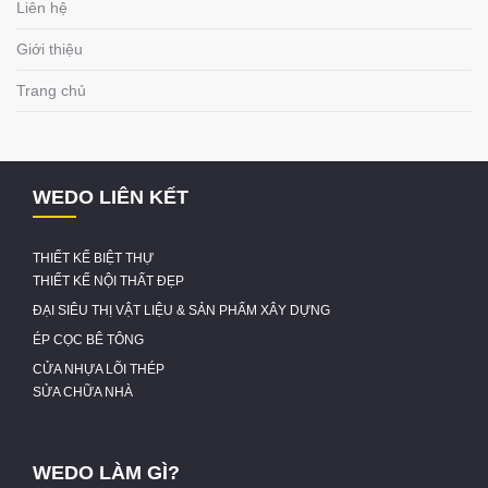
Liên hệ
Giới thiệu
Trang chủ
WEDO LIÊN KẾT
THIẾT KẾ BIỆT THỰ
THIẾT KẾ NỘI THẤT ĐẸP
ĐẠI SIÊU THỊ VẬT LIỆU & SẢN PHẨM XÂY DỰNG
ÉP CỌC BÊ TÔNG
CỬA NHỰA LÕI THÉP
SỬA CHỮA NHÀ
WEDO LÀM GÌ?