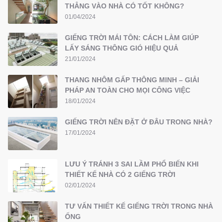
THẲNG VÀO NHÀ CÓ TỐT KHÔNG?
01/04/2024
GIẾNG TRỜI MÁI TÔN: CÁCH LÀM GIÚP
LẤY SÁNG THÔNG GIÓ HIỆU QUẢ
21/01/2024
THANG NHÔM GẤP THÔNG MINH – GIẢI
PHÁP AN TOÀN CHO MỌI CÔNG VIỆC
18/01/2024
GIẾNG TRỜI NÊN ĐẶT Ở ĐÂU TRONG NHÀ?
17/01/2024
LƯU Ý TRÁNH 3 SAI LẦM PHỔ BIẾN KHI
THIẾT KẾ NHÀ CÓ 2 GIẾNG TRỜI
02/01/2024
TƯ VẤN THIẾT KẾ GIẾNG TRỜI TRONG NHÀ
ỐNG