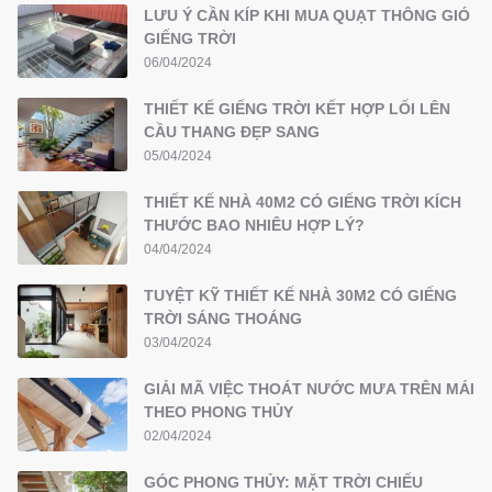
LƯU Ý CẦN KÍP KHI MUA QUẠT THÔNG GIÓ
GIẾNG TRỜI
06/04/2024
THIẾT KẾ GIẾNG TRỜI KẾT HỢP LỐI LÊN
CẦU THANG ĐẸP SANG
05/04/2024
THIẾT KẾ NHÀ 40M2 CÓ GIẾNG TRỜI KÍCH
THƯỚC BAO NHIÊU HỢP LÝ?
04/04/2024
TUYỆT KỸ THIẾT KẾ NHÀ 30M2 CÓ GIẾNG
TRỜI SÁNG THOÁNG
03/04/2024
GIẢI MÃ VIỆC THOÁT NƯỚC MƯA TRÊN MÁI
THEO PHONG THỦY
02/04/2024
GÓC PHONG THỦY: MẶT TRỜI CHIẾU