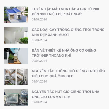
TUYỂN TẬP MẪU NHÀ CẤP 4 GIÁ TỪ 200
ĐẾN 300 TRIỆU ĐẸP BẤT NGỜ
01/07/2024
CÁC LOẠI CÂY TRỒNG GIẾNG TRỜI TRONG
NHÀ ĐẸP XANH MƯỚT
10/04/2024
BẢN VẼ THIẾT KẾ NHÀ ỐNG CÓ GIẾNG
TRỜI ĐẸP THOÁNG KHÍ
09/04/2024
NGUYÊN TẮC THÔNG GIÓ GIẾNG TRỜI HỮU
HIỆU CHO NHÀ ỐNG ĐẸP
08/04/2024
NGUYÊN TẮC HÚT GIÓ GIẾNG TRỜI NHÀ
ỐNG GIÓ LÙA MÁT LỊM
07/04/2024