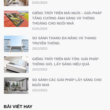
02/01/2024
GIẾNG TRỜI TRÊN MÁI NGÓI – GIẢI PHÁP
TĂNG CƯỜNG ÁNH SÁNG VÀ THÔNG
THOÁNG CHO NGÔI NHÀ
01/01/2024
SO SÁNH THANG ĐA NĂNG VÀ THANG
TRUYỀN THỐNG
29/12/2023
GIẾNG TRỜI TRÊN MÁI TÔN: GIẢI PHÁP
THÔNG GIÓ, LẤY SÁNG HIỆU QUẢ
24/12/2023
SO SÁNH CÁC GIẢI PHÁP LẤY SÁNG CHO
NGÔI NHÀ
23/12/2023
BÀI VIẾT HAY