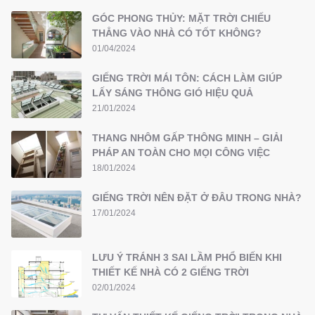
GÓC PHONG THỦY: MẶT TRỜI CHIẾU
THẲNG VÀO NHÀ CÓ TỐT KHÔNG?
01/04/2024
GIẾNG TRỜI MÁI TÔN: CÁCH LÀM GIÚP
LẤY SÁNG THÔNG GIÓ HIỆU QUẢ
21/01/2024
THANG NHÔM GẤP THÔNG MINH – GIẢI
PHÁP AN TOÀN CHO MỌI CÔNG VIỆC
18/01/2024
GIẾNG TRỜI NÊN ĐẶT Ở ĐÂU TRONG NHÀ?
17/01/2024
LƯU Ý TRÁNH 3 SAI LẦM PHỔ BIẾN KHI
THIẾT KẾ NHÀ CÓ 2 GIẾNG TRỜI
02/01/2024