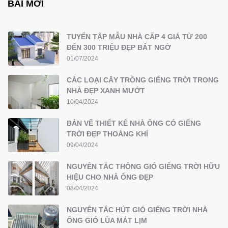
BÀI MỚI
TUYỂN TẬP MẪU NHÀ CẤP 4 GIÁ TỪ 200
ĐẾN 300 TRIỆU ĐẸP BẤT NGỜ
01/07/2024
CÁC LOẠI CÂY TRỒNG GIẾNG TRỜI TRONG
NHÀ ĐẸP XANH MƯỚT
10/04/2024
BẢN VẼ THIẾT KẾ NHÀ ỐNG CÓ GIẾNG
TRỜI ĐẸP THOÁNG KHÍ
09/04/2024
NGUYÊN TẮC THÔNG GIÓ GIẾNG TRỜI HỮU
HIỆU CHO NHÀ ỐNG ĐẸP
08/04/2024
NGUYÊN TẮC HÚT GIÓ GIẾNG TRỜI NHÀ
ỐNG GIÓ LÙA MÁT LỊM