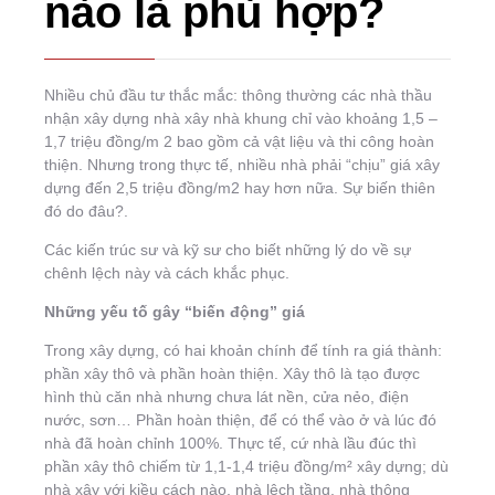
nào là phù hợp?
Nhiều chủ đầu tư thắc mắc: thông thường các nhà thầu
nhận xây dựng nhà xây nhà khung chỉ vào khoảng 1,5 –
1,7 triệu đồng/m 2 bao gồm cả vật liệu và thi công hoàn
thiện. Nhưng trong thực tế, nhiều nhà phải “chịu” giá xây
dựng đến 2,5 triệu đồng/m2 hay hơn nữa. Sự biến thiên
đó do đâu?.
Các kiến trúc sư và kỹ sư cho biết những lý do về sự
chênh lệch này và cách khắc phục.
Những yếu tố gây “biến động” giá
Trong xây dựng, có hai khoản chính để tính ra giá thành:
phần xây thô và phần hoàn thiện. Xây thô là tạo được
hình thù căn nhà nhưng chưa lát nền, cửa nẻo, điện
nước, sơn… Phần hoàn thiện, để có thể vào ở và lúc đó
nhà đã hoàn chỉnh 100%. Thực tế, cứ nhà lầu đúc thì
phần xây thô chiếm từ 1,1-1,4 triệu đồng/m² xây dựng; dù
nhà xây với kiều cách nào, nhà lệch tầng, nhà thông