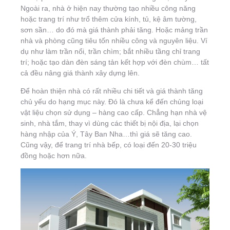
Ngoài ra, nhà ở hiện nay thường tạo nhiều công năng
hoặc trang trí như trổ thêm cửa kính, tủ, kệ âm tường,
sơn sần… do đó mà giá thành phải tăng. Hoặc mảng trần
nhà và phòng cũng tiêu tốn nhiều công và nguyên liệu. Ví
dụ như làm trần nổi, trần chìm; bắt nhiều tầng chỉ trang
trí; hoặc tạo dàn đèn sáng tản kết hợp với đèn chùm… tất
cả đều nâng giá thành xây dựng lên.
Ðể hoàn thiện nhà có rất nhiều chi tiết và giá thành tăng
chủ yếu do hạng mục này. Ðó là chưa kể đến chủng loại
vật liệu chọn sử dụng – hàng cao cấp. Chẳng hạn nhà vệ
sinh, nhà tắm, thay vì dùng các thiết bị nội địa, lại chọn
hàng nhập của Ý, Tây Ban Nha…thì giá sẽ tăng cao.
Cũng vậy, để trang trí nhà bếp, có loại đến 20-30 triệu
đồng hoặc hơn nữa.