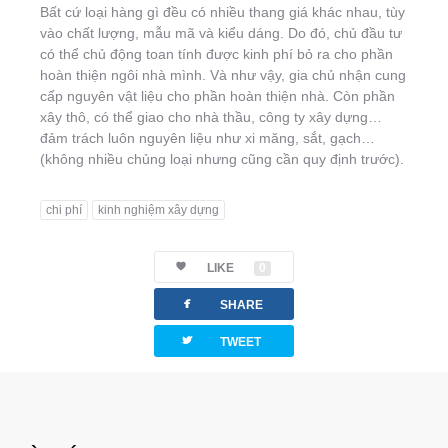
Bất cứ loại hàng gì đều có nhiều thang giá khác nhau, tùy
vào chất lượng, mẫu mã và kiểu dáng. Do đó, chủ đầu tư
có thể chủ động toan tính được kinh phí bỏ ra cho phần
hoàn thiện ngôi nhà mình. Và như vậy, gia chủ nhận cung
cấp nguyên vật liệu cho phần hoàn thiện nhà. Còn phần
xây thô, có thể giao cho nhà thầu, công ty xây dựng…
đảm trách luôn nguyên liệu như xi măng, sắt, gạch…
(không nhiều chủng loại nhưng cũng cần quy định trước).
chi phí
kinh nghiệm xây dựng
LIKE
0
facebook
SHARE
twitterbird
TWEET