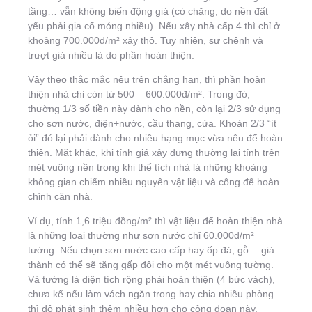
tầng… vẫn không biến động giá (có chăng, do nền đất
yếu phải gia cố móng nhiều). Nếu xây nhà cấp 4 thì chỉ ở
khoảng 700.000đ/m² xây thô. Tuy nhiên, sự chênh và
trượt giá nhiều là do phần hoàn thiện.
Vậy theo thắc mắc nêu trên chẳng hạn, thì phần hoàn
thiện nhà chỉ còn từ 500 – 600.000đ/m². Trong đó,
thường 1/3 số tiền này dành cho nền, còn lại 2/3 sử dụng
cho sơn nước, điện+nước, cầu thang, cửa. Khoản 2/3 “ít
ỏi” đó lại phải dành cho nhiều hạng mục vừa nêu để hoàn
thiện. Mặt khác, khi tính giá xây dựng thường lại tính trên
mét vuông nền trong khi thể tích nhà là những khoảng
không gian chiếm nhiều nguyên vật liệu và công để hoàn
chỉnh căn nhà.
Ví dụ, tính 1,6 triệu đồng/m² thì vật liệu để hoàn thiện nhà
là những loại thường như sơn nước chỉ 60.000đ/m²
tường. Nếu chọn sơn nước cao cấp hay ốp đá, gỗ… giá
thành có thể sẽ tăng gấp đôi cho một mét vuông tường.
Và tường là diện tích rộng phải hoàn thiện (4 bức vách),
chưa kể nếu làm vách ngăn trong hay chia nhiều phòng
thì độ phát sinh thêm nhiều hơn cho công đoạn này.