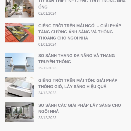
TƯ VẤN THIẾT KẾ GIẾNG TRỜI TRONG NHÀ
ỐNG
02/01/2024
GIẾNG TRỜI TRÊN MÁI NGÓI – GIẢI PHÁP
TĂNG CƯỜNG ÁNH SÁNG VÀ THÔNG
THOÁNG CHO NGÔI NHÀ
01/01/2024
SO SÁNH THANG ĐA NĂNG VÀ THANG
TRUYỀN THỐNG
29/12/2023
GIẾNG TRỜI TRÊN MÁI TÔN: GIẢI PHÁP
THÔNG GIÓ, LẤY SÁNG HIỆU QUẢ
24/12/2023
SO SÁNH CÁC GIẢI PHÁP LẤY SÁNG CHO
NGÔI NHÀ
23/12/2023