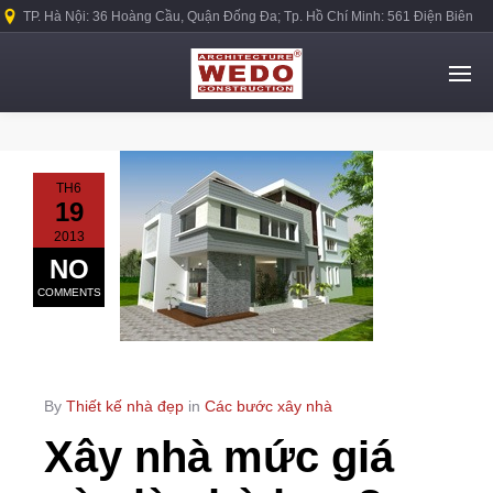
TP. Hà Nội: 36 Hoàng Cầu, Quận Đống Đa; Tp. Hồ Chí Minh: 561 Điện Biên
Phủ, Quận Bình Thạnh.
TH6
19
2013
NO
COMMENTS
By
Thiết kế nhà đẹp
in
Các bước xây nhà
Xây nhà mức giá