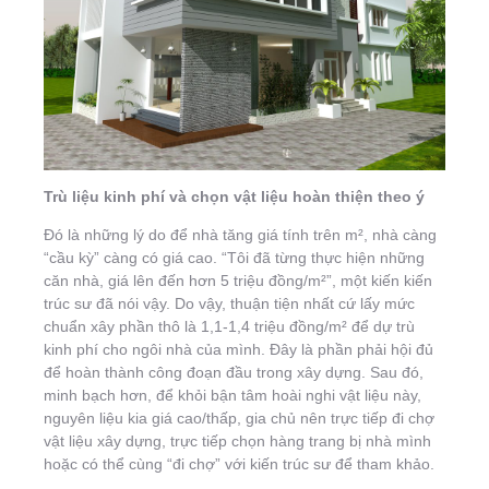
Trù liệu kinh phí và chọn vật liệu hoàn thiện theo ý
Ðó là những lý do để nhà tăng giá tính trên m², nhà càng
“cầu kỳ” càng có giá cao. “Tôi đã từng thực hiện những
căn nhà, giá lên đến hơn 5 triệu đồng/m²”, một kiến kiến
trúc sư đã nói vậy. Do vậy, thuận tiện nhất cứ lấy mức
chuẩn xây phần thô là 1,1-1,4 triệu đồng/m² để dự trù
kinh phí cho ngôi nhà của mình. Ðây là phần phải hội đủ
để hoàn thành công đoạn đầu trong xây dựng. Sau đó,
minh bạch hơn, để khỏi bận tâm hoài nghi vật liệu này,
nguyên liệu kia giá cao/thấp, gia chủ nên trực tiếp đi chợ
vật liệu xây dựng, trực tiếp chọn hàng trang bị nhà mình
hoặc có thể cùng “đi chợ” với kiến trúc sư để tham khảo.