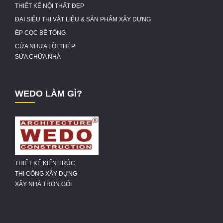
THIẾT KẾ NỘI THẤT ĐẸP
ĐẠI SIÊU THỊ VẬT LIỆU & SẢN PHẨM XÂY DỰNG
ÉP CỌC BÊ TÔNG
CỬA NHỰA LÕI THÉP
SỬA CHỮA NHÀ
WEDO LÀM GÌ?
THIẾT KẾ KIẾN TRÚC
THI CÔNG XÂY DỰNG
XÂY NHÀ TRỌN GÓI