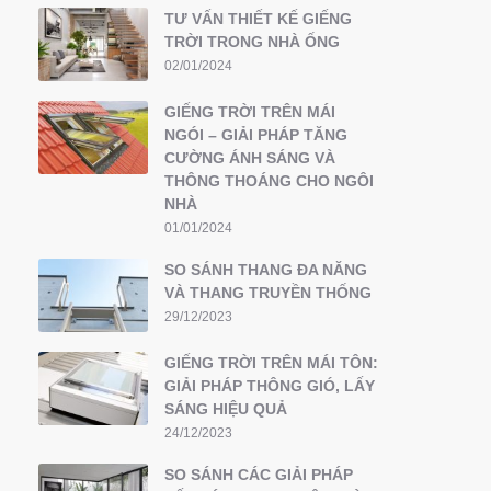
TƯ VẤN THIẾT KẾ GIẾNG
TRỜI TRONG NHÀ ỐNG
02/01/2024
GIẾNG TRỜI TRÊN MÁI
NGÓI – GIẢI PHÁP TĂNG
CƯỜNG ÁNH SÁNG VÀ
THÔNG THOÁNG CHO NGÔI
NHÀ
01/01/2024
SO SÁNH THANG ĐA NĂNG
VÀ THANG TRUYỀN THỐNG
29/12/2023
GIẾNG TRỜI TRÊN MÁI TÔN:
GIẢI PHÁP THÔNG GIÓ, LẤY
SÁNG HIỆU QUẢ
24/12/2023
SO SÁNH CÁC GIẢI PHÁP