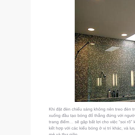
Khi đặt đèn chiếu sáng không nên treo đèn tr
xuống đầu tạo bóng đổ thẳng đứng với người.
trang điểm… sẽ gặp bất lợi cho việc “soi rõ”
kết hợp với các kiểu bóng ở vị trí khác, và 
mẻ và thư giãn.