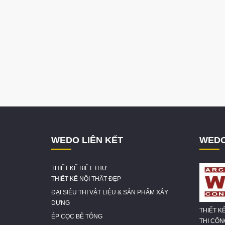
WEDO LIÊN KẾT
WEDO
THIẾT KẾ BIỆT THỰ
THIẾT KẾ NỘI THẤT ĐẸP
ĐẠI SIÊU THỊ VẬT LIỆU & SẢN PHẨM XÂY
DỰNG
THIẾT K
ÉP CỌC BÊ TÔNG
THI CÔ