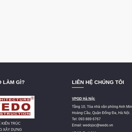
 LÀM GÌ?
LIÊN HỆ CHÚNG TÔI
VPGD Hà Nội:
Tầng 10, Tòa nhà văn phòng Anh Min
Hoàng Cầu, Quận Đống Đa, Hà Nội.
Tel: 093 889 6767
Ế KIẾN TRÚC
Email: wedojsc@wedo.vn
NG XÂY DỰNG