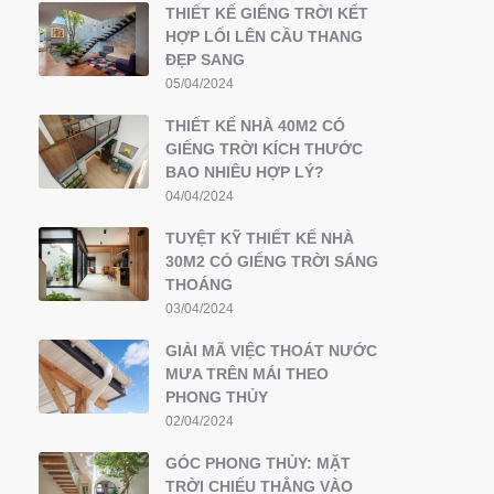
THIẾT KẾ GIẾNG TRỜI KẾT
HỢP LỐI LÊN CẦU THANG
ĐẸP SANG
05/04/2024
THIẾT KẾ NHÀ 40M2 CÓ
GIẾNG TRỜI KÍCH THƯỚC
BAO NHIÊU HỢP LÝ?
04/04/2024
TUYỆT KỸ THIẾT KẾ NHÀ
30M2 CÓ GIẾNG TRỜI SÁNG
THOÁNG
03/04/2024
GIẢI MÃ VIỆC THOÁT NƯỚC
MƯA TRÊN MÁI THEO
PHONG THỦY
02/04/2024
GÓC PHONG THỦY: MẶT
TRỜI CHIẾU THẲNG VÀO