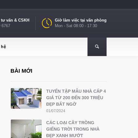
e tư vấn & CSKH
Giờ làm việc tại văn phòng
9 6767
Mon - Sat 08:00 - 17:30
 hệ
BÀI MỚI
TUYỂN TẬP MẪU NHÀ CẤP 4
GIÁ TỪ 200 ĐẾN 300 TRIỆU
ĐẸP BẤT NGỜ
01/07/2024
CÁC LOẠI CÂY TRỒNG
GIẾNG TRỜI TRONG NHÀ
ĐẸP XANH MƯỚT