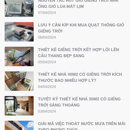
NGUYÊN TẮC HÚT GIÓ GIẾNG TRỜI NHÀ
ỐNG GIÓ LÙA MÁT LỊM
07/04/2024
LƯU Ý CẦN KÍP KHI MUA QUẠT THÔNG GIÓ
GIẾNG TRỜI
06/04/2024
THIẾT KẾ GIẾNG TRỜI KẾT HỢP LỐI LÊN
CẦU THANG ĐẸP SANG
05/04/2024
THIẾT KẾ NHÀ 40M2 CÓ GIẾNG TRỜI KÍCH
THƯỚC BAO NHIÊU HỢP LÝ?
04/04/2024
TUYỆT KỸ THIẾT KẾ NHÀ 30M2 CÓ GIẾNG
TRỜI SÁNG THOÁNG
03/04/2024
GIẢI MÃ VIỆC THOÁT NƯỚC MƯA TRÊN MÁI
THEO PHONG THỦY