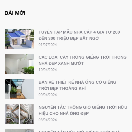
BÀI MỚI
TUYỂN TẬP MẪU NHÀ CẤP 4 GIÁ TỪ 200
ĐẾN 300 TRIỆU ĐẸP BẤT NGỜ
01/07/2024
CÁC LOẠI CÂY TRỒNG GIẾNG TRỜI TRONG
NHÀ ĐẸP XANH MƯỚT
10/04/2024
BẢN VẼ THIẾT KẾ NHÀ ỐNG CÓ GIẾNG
TRỜI ĐẸP THOÁNG KHÍ
09/04/2024
NGUYÊN TẮC THÔNG GIÓ GIẾNG TRỜI HỮU
HIỆU CHO NHÀ ỐNG ĐẸP
08/04/2024