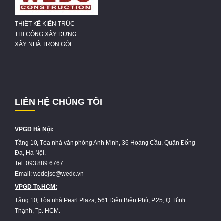
THIẾT KẾ KIẾN TRÚC
THI CÔNG XÂY DỰNG
XÂY NHÀ TRỌN GÓI
LIÊN HỆ CHÚNG TÔI
VPGD Hà Nội:
Tầng 10, Tòa nhà văn phòng Anh Minh, 36 Hoàng Cầu, Quận Đống
Đa, Hà Nội.
Tel: 093 889 6767
Email: wedojsc@wedo.vn
VPGD Tp.HCM:
Tầng 10, Tòa nhà Pearl Plaza, 561 Điện Biên Phủ, P.25, Q. Bình
Thạnh, Tp. HCM.