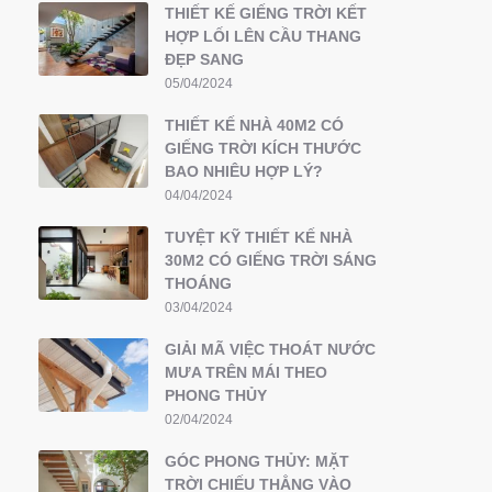
THIẾT KẾ GIẾNG TRỜI KẾT
HỢP LỐI LÊN CẦU THANG
ĐẸP SANG
05/04/2024
THIẾT KẾ NHÀ 40M2 CÓ
GIẾNG TRỜI KÍCH THƯỚC
BAO NHIÊU HỢP LÝ?
04/04/2024
TUYỆT KỸ THIẾT KẾ NHÀ
30M2 CÓ GIẾNG TRỜI SÁNG
THOÁNG
03/04/2024
GIẢI MÃ VIỆC THOÁT NƯỚC
MƯA TRÊN MÁI THEO
PHONG THỦY
02/04/2024
GÓC PHONG THỦY: MẶT
TRỜI CHIẾU THẲNG VÀO