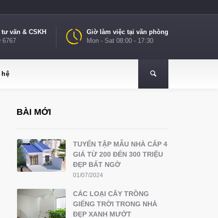
e tư vấn & CSKH
Giờ làm việc tại văn phòng
9 6767
Mon - Sat 08:00 - 17:30
 hệ
BÀI MỚI
TUYỂN TẬP MẪU NHÀ CẤP 4
GIÁ TỪ 200 ĐẾN 300 TRIỆU
ĐẸP BẤT NGỜ
01/07/2024
CÁC LOẠI CÂY TRỒNG
GIẾNG TRỜI TRONG NHÀ
ĐẸP XANH MƯỚT