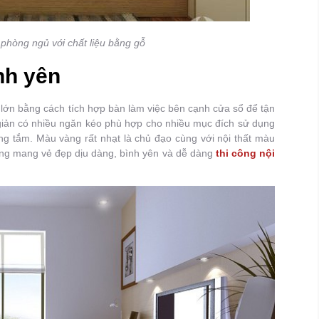
 phòng ngủ với chất liệu bằng gỗ
nh yên
á lớn bằng cách tích hợp bàn làm việc bên cạnh cửa sổ để tận
giản có nhiều ngăn kéo phù hợp cho nhiều mục đích sử dụng
g tắm. Màu vàng rất nhạt là chủ đạo cùng với nội thất màu
òng mang vẻ đẹp dịu dàng, bình yên và dễ dàng
thi công nội