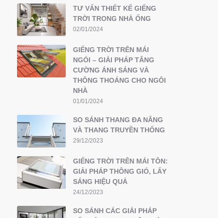
TƯ VẤN THIẾT KẾ GIẾNG
TRỜI TRONG NHÀ ỐNG
02/01/2024
GIẾNG TRỜI TRÊN MÁI
NGÓI – GIẢI PHÁP TĂNG
CƯỜNG ÁNH SÁNG VÀ
THÔNG THOÁNG CHO NGÔI
NHÀ
01/01/2024
SO SÁNH THANG ĐA NĂNG
VÀ THANG TRUYỀN THỐNG
29/12/2023
GIẾNG TRỜI TRÊN MÁI TÔN:
GIẢI PHÁP THÔNG GIÓ, LẤY
SÁNG HIỆU QUẢ
24/12/2023
SO SÁNH CÁC GIẢI PHÁP