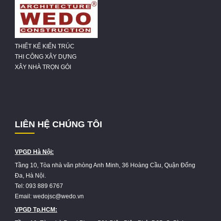
THIẾT KẾ KIẾN TRÚC
THI CÔNG XÂY DỰNG
XÂY NHÀ TRỌN GÓI
LIÊN HỆ CHÚNG TÔI
VPGD Hà Nội:
Tầng 10, Tòa nhà văn phòng Anh Minh, 36 Hoàng Cầu, Quận Đống
Đa, Hà Nội.
Tel: 093 889 6767
Email: wedojsc@wedo.vn
VPGD Tp.HCM: