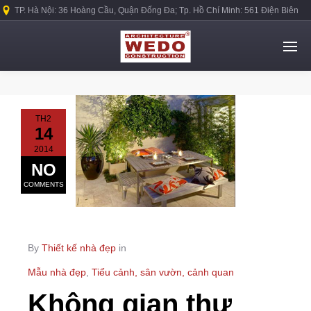
TP. Hà Nội: 36 Hoàng Cầu, Quận Đống Đa; Tp. Hồ Chí Minh: 561 Điện Biên
Phủ, Quận Bình Thạnh.
TH2
14
2014
NO
COMMENTS
By
Thiết kế nhà đẹp
in
Mẫu nhà đẹp
,
Tiểu cảnh, sân vườn, cảnh quan
Không gian thư