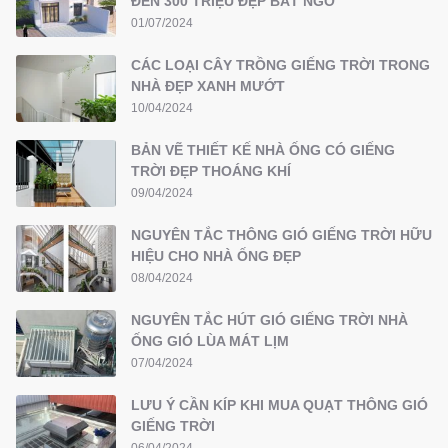
ĐẾN 300 TRIỆU ĐẸP BẤT NGỜ
01/07/2024
CÁC LOẠI CÂY TRỒNG GIẾNG TRỜI TRONG
NHÀ ĐẸP XANH MƯỚT
10/04/2024
BẢN VẼ THIẾT KẾ NHÀ ỐNG CÓ GIẾNG
TRỜI ĐẸP THOÁNG KHÍ
09/04/2024
NGUYÊN TẮC THÔNG GIÓ GIẾNG TRỜI HỮU
HIỆU CHO NHÀ ỐNG ĐẸP
08/04/2024
NGUYÊN TẮC HÚT GIÓ GIẾNG TRỜI NHÀ
ỐNG GIÓ LÙA MÁT LỊM
07/04/2024
LƯU Ý CẦN KÍP KHI MUA QUẠT THÔNG GIÓ
GIẾNG TRỜI
06/04/2024