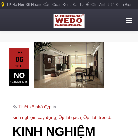
TP. Hà Nội: 36 Hoàng Cầu, Quận Đống Đa; Tp. Hồ Chí Minh: 561 Điện Biên
Phủ, Quận Bình Thạnh.
TH8
06
2013
NO
COMMENTS
By
Thiết kế nhà đẹp
in
Kinh nghiệm xây dựng
,
Ốp lát gạch, Ốp, lát, treo đá
KINH NGHIỆM