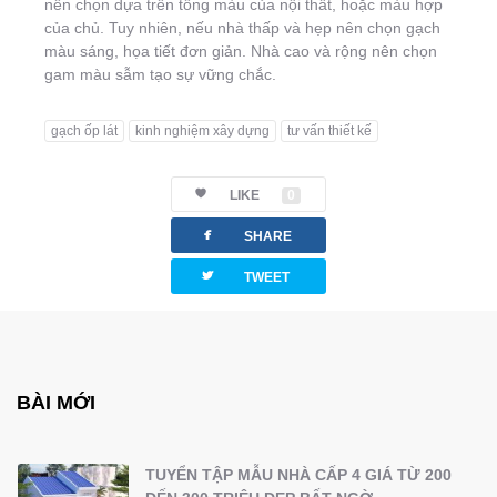
nên chọn dựa trên tông màu của nội thất, hoặc màu hợp
của chủ. Tuy nhiên, nếu nhà thấp và hẹp nên chọn gạch
màu sáng, họa tiết đơn giản. Nhà cao và rộng nên chọn
gam màu sẫm tạo sự vững chắc.
gạch ốp lát
kinh nghiệm xây dựng
tư vấn thiết kế
LIKE
0
facebook
SHARE
twitterbird
TWEET
BÀI MỚI
TUYỂN TẬP MẪU NHÀ CẤP 4 GIÁ TỪ 200