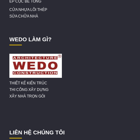
ÉP CỌC BÊ TÔNG
CỬA NHỰA LÕI THÉP
SỬA CHỮA NHÀ
WEDO LÀM GÌ?
THIẾT KẾ KIẾN TRÚC
THI CÔNG XÂY DỰNG
XÂY NHÀ TRỌN GÓI
LIÊN HỆ CHÚNG TÔI