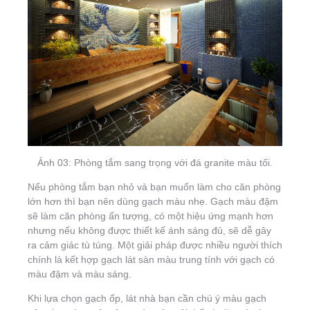
Ảnh 03: Phòng tắm sang trọng với đá granite màu tối.
Nếu phòng tắm bạn nhỏ và bạn muốn làm cho căn phòng
lớn hơn thì bạn nên dùng gạch màu nhẹ. Gạch màu đậm
sẽ làm căn phòng ấn tượng, có một hiệu ứng mạnh hơn
nhưng nếu không được thiết kế ánh sáng đủ, sẽ dễ gây
ra cảm giác tù túng. Một giải pháp được nhiều người thích
chính là kết hợp gạch lát sàn màu trung tính với gạch có
màu đậm và màu sáng.
Khi lựa chọn gạch ốp, lát nhà bạn cần chú ý màu gạch