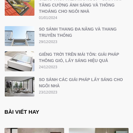
TĂNG CƯỜNG ÁNH SÁNG VÀ THÔNG
THOÁNG CHO NGÔI NHÀ
01/01/2024
SO SÁNH THANG ĐA NĂNG VÀ THANG
TRUYỀN THỐNG
29/12/2023
GIẾNG TRỜI TRÊN MÁI TÔN: GIẢI PHÁP
THÔNG GIÓ, LẤY SÁNG HIỆU QUẢ
24/12/2023
SO SÁNH CÁC GIẢI PHÁP LẤY SÁNG CHO
NGÔI NHÀ
23/12/2023
BÀI VIẾT HAY