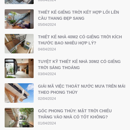
THIẾT KẾ GIẾNG TRỜI KẾT HỢP LỐI LÊN
CẦU THANG ĐẸP SANG
05/04/2024
THIẾT KẾ NHÀ 40M2 CÓ GIẾNG TRỜI KÍCH
THƯỚC BAO NHIÊU HỢP LÝ?
04/04/2024
TUYỆT KỸ THIẾT KẾ NHÀ 30M2 CÓ GIẾNG
TRỜI SÁNG THOÁNG
03/04/2024
GIẢI MÃ VIỆC THOÁT NƯỚC MƯA TRÊN MÁI
THEO PHONG THỦY
02/04/2024
GÓC PHONG THỦY: MẶT TRỜI CHIẾU
THẲNG VÀO NHÀ CÓ TỐT KHÔNG?
01/04/2024