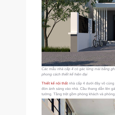
Các mẫu nhà cấp 4 có gác lửng mái bằng ghi 
phong cách thiết kế hiện đại
Thiết kế nội thất
nhà cấp 4 dưới đây vô cùng t
đón ánh sáng vào nhà. Cầu thang dẫn lên g
tường. Tầng trệt gồm phòng khách và phòng 