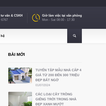
e tư vấn & CSKH
Giờ làm việc tại văn phòng
9 6767
Mon - Sat 08:00 - 17:30
 hệ
BÀI MỚI
TUYỂN TẬP MẪU NHÀ CẤP 4
GIÁ TỪ 200 ĐẾN 300 TRIỆU
ĐẸP BẤT NGỜ
01/07/2024
CÁC LOẠI CÂY TRỒNG
GIẾNG TRỜI TRONG NHÀ
ĐẸP XANH MƯỚT