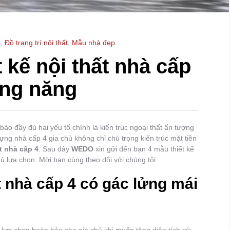
p
,
Đồ trang trí nội thất
,
Mẫu nhà đẹp
t kế nội thất nhà cấp
ông năng
ảo đầy đủ hai yếu tố chính là kiến trúc ngoại thất ấn tượng
 dựng nhà cấp 4 gia chủ không chỉ chú trọng kiến trúc mặt tiền
ất nhà cấp 4
. Sau đây
WEDO
xin gửi đến bạn 4 mẫu thiết kế
ủ lựa chọn. Mời bạn cùng theo dõi với chúng tôi.
t nhà cấp 4 có gác lửng mái
ự lựa chọn hoàn hảo cho gia chủ khi muốn tăng diện tích sử