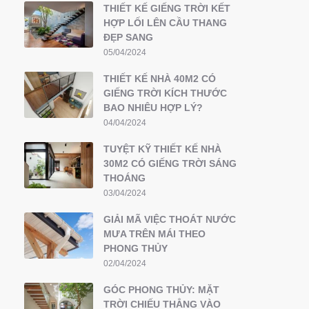
THIẾT KẾ GIẾNG TRỜI KẾT
HỢP LỐI LÊN CẦU THANG
ĐẸP SANG
05/04/2024
THIẾT KẾ NHÀ 40M2 CÓ
GIẾNG TRỜI KÍCH THƯỚC
BAO NHIÊU HỢP LÝ?
04/04/2024
TUYỆT KỸ THIẾT KẾ NHÀ
30M2 CÓ GIẾNG TRỜI SÁNG
THOÁNG
03/04/2024
GIẢI MÃ VIỆC THOÁT NƯỚC
MƯA TRÊN MÁI THEO
PHONG THỦY
02/04/2024
GÓC PHONG THỦY: MẶT
TRỜI CHIẾU THẲNG VÀO