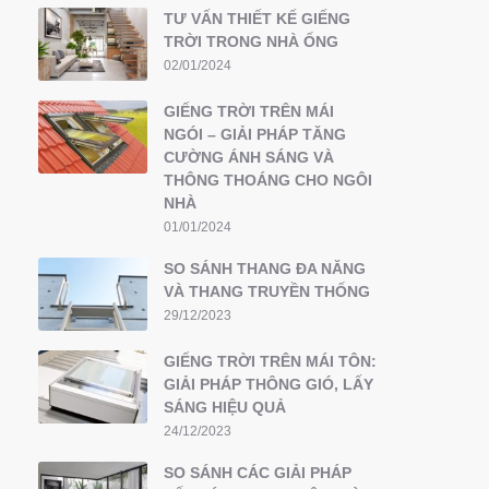
TƯ VẤN THIẾT KẾ GIẾNG
TRỜI TRONG NHÀ ỐNG
02/01/2024
GIẾNG TRỜI TRÊN MÁI
NGÓI – GIẢI PHÁP TĂNG
CƯỜNG ÁNH SÁNG VÀ
THÔNG THOÁNG CHO NGÔI
NHÀ
01/01/2024
SO SÁNH THANG ĐA NĂNG
VÀ THANG TRUYỀN THỐNG
29/12/2023
GIẾNG TRỜI TRÊN MÁI TÔN:
GIẢI PHÁP THÔNG GIÓ, LẤY
SÁNG HIỆU QUẢ
24/12/2023
SO SÁNH CÁC GIẢI PHÁP