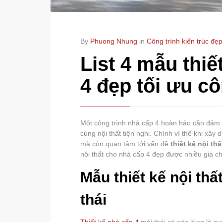
By
Phuong Nhung
in
Công trình kiến trúc đẹ
List 4 mẫu thiế
4 đẹp tối ưu c
Một công trình nhà cấp 4 hoàn hảo cần đảm b
cùng nội thất tiện nghi. Chính vì thế khi xây
mà còn quan tâm tới vấn đề
thiết kế nội th
nội thất cho nhà cấp 4 đẹp được nhiều gia ch
Mẫu thiết kế nội thấ
thái
Thiết kế nhà cấp 4
mái thái có gác lửng là s