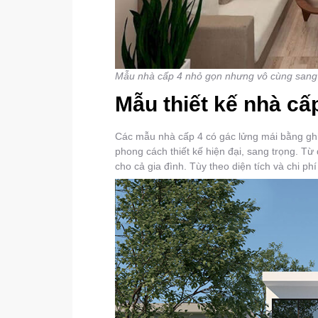
Mẫu nhà cấp 4 nhỏ gọn nhưng vô cùng sang t
Mẫu thiết kế nhà cấ
Các mẫu nhà cấp 4 có gác lửng mái bằng ghi 
phong cách thiết kế hiện đại, sang trọng. Từ 
cho cả gia đình. Tùy theo diện tích và chi ph