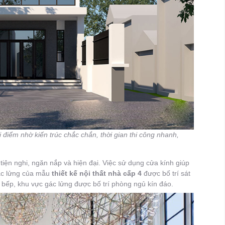
điểm nhờ kiến trúc chắc chắn, thời gian thi công nhanh,
iện nghi, ngăn nắp và hiện đại. Việc sử dụng cửa kính giúp
ác lửng của mẫu
thiết kế nội thất nhà cấp 4
được bố trí sát
bếp, khu vực gác lửng được bố trí phòng ngủ kín đáo.