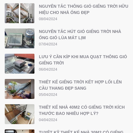
NGUYÊN TẮC THÔNG GIÓ GIẾNG TRỜI HỮU
HIỆU CHO NHÀ ỐNG ĐẸP
08/04/2024
NGUYÊN TẮC HÚT GIÓ GIẾNG TRỜI NHÀ
ỐNG GIÓ LÙA MÁT LỊM
07/04/2024
LƯU Ý CẦN KÍP KHI MUA QUẠT THÔNG GIÓ
GIẾNG TRỜI
06/04/2024
THIẾT KẾ GIẾNG TRỜI KẾT HỢP LỐI LÊN
CẦU THANG ĐẸP SANG
05/04/2024
THIẾT KẾ NHÀ 40M2 CÓ GIẾNG TRỜI KÍCH
THƯỚC BAO NHIÊU HỢP LÝ?
04/04/2024
TUYỆT KỸ THIẾT KẾ NHÀ 30M2 CÓ GIẾNG