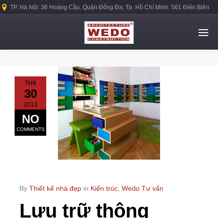
TP. Hà Nội: 36 Hoàng Cầu, Quận Đống Đa; Tp. Hồ Chí Minh: 561 Điện Biên
Phủ, Quận Bình Thạnh.
TH9
30
2013
NO
COMMENTS
By
Thiết kế nhà đẹp
in
Kiến trúc
,
Wedo Tư vấn
Lưu trữ thông