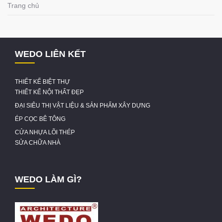
Trang chủ
WEDO LIÊN KẾT
THIẾT KẾ BIỆT THỰ
THIẾT KẾ NỘI THẤT ĐẸP
ĐẠI SIÊU THỊ VẬT LIỆU & SẢN PHẨM XÂY DỰNG
ÉP CỌC BÊ TÔNG
CỬA NHỰA LÕI THÉP
SỬA CHỮA NHÀ
WEDO LÀM GÌ?