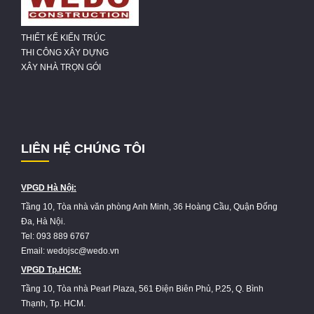
THIẾT KẾ KIẾN TRÚC
THI CÔNG XÂY DỰNG
XÂY NHÀ TRỌN GÓI
LIÊN HỆ CHÚNG TÔI
VPGD Hà Nội:
Tầng 10, Tòa nhà văn phòng Anh Minh, 36 Hoàng Cầu, Quận Đống
Đa, Hà Nội.
Tel: 093 889 6767
Email: wedojsc@wedo.vn
VPGD Tp.HCM:
Tầng 10, Tòa nhà Pearl Plaza, 561 Điện Biên Phủ, P.25, Q. Bình
Thạnh, Tp. HCM.