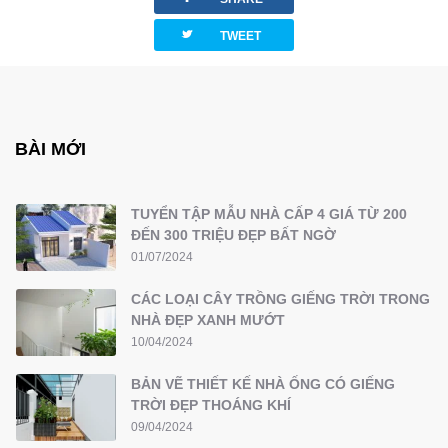
twitterbird
TWEET
BÀI MỚI
TUYỂN TẬP MẪU NHÀ CẤP 4 GIÁ TỪ 200
ĐẾN 300 TRIỆU ĐẸP BẤT NGỜ
01/07/2024
CÁC LOẠI CÂY TRỒNG GIẾNG TRỜI TRONG
NHÀ ĐẸP XANH MƯỚT
10/04/2024
BẢN VẼ THIẾT KẾ NHÀ ỐNG CÓ GIẾNG
TRỜI ĐẸP THOÁNG KHÍ
09/04/2024