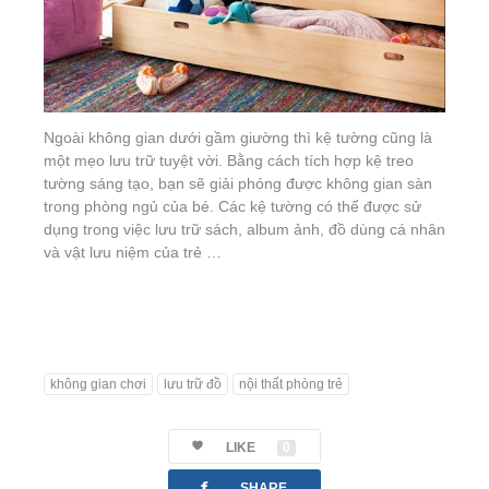
Ngoài không gian dưới gầm giường thì kệ tường cũng là
một mẹo lưu trữ tuyệt vời. Bằng cách tích hợp kệ treo
tường sáng tạo, bạn sẽ giải phóng được không gian sàn
trong phòng ngủ của bé. Các kệ tường có thể được sử
dụng trong việc lưu trữ sách, album ảnh, đồ dùng cá nhân
và vật lưu niệm của trẻ …
không gian chơi
lưu trữ đồ
nội thất phòng trẻ
LIKE
0
facebook
SHARE