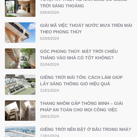
TRỜI SÁNG THOÁNG
03/04/2024
GIẢI MÃ VIỆC THOÁT NƯỚC MƯA TRÊN MÁI
THEO PHONG THỦY
02/04/2024
GÓC PHONG THỦY: MẶT TRỜI CHIẾU
THẲNG VÀO NHÀ CÓ TỐT KHÔNG?
01/04/2024
GIẾNG TRỜI MÁI TÔN: CÁCH LÀM GIÚP
LẤY SÁNG THÔNG GIÓ HIỆU QUẢ
21/01/2024
THANG NHÔM GẤP THÔNG MINH – GIẢI
PHÁP AN TOÀN CHO MỌI CÔNG VIỆC
18/01/2024
GIẾNG TRỜI NÊN ĐẶT Ở ĐÂU TRONG NHÀ?
17/01/2024