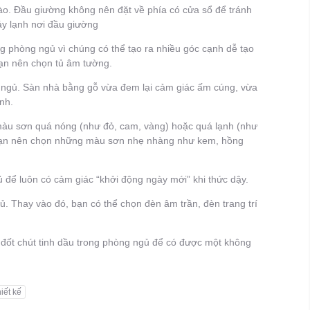
ào. Đầu giường không nên đặt về phía có cửa sổ để tránh
áy lạnh nơi đầu giường
ong phòng ngủ vì chúng có thể tạo ra nhiều góc cạnh dễ tạo
bạn nên chọn tủ âm tường.
g ngủ. Sàn nhà bằng gỗ vừa đem lại cảm giác ấm cúng, vừa
nh.
àu sơn quá nóng (như đỏ, cam, vàng) hoặc quá lạnh (như
 bạn nên chọn những màu sơn nhẹ nhàng như kem, hồng
ủ để luôn có cảm giác “khởi động ngày mới” khi thức dậy.
. Thay vào đó, bạn có thể chọn đèn âm trần, đèn trang trí
c đốt chút tinh dầu trong phòng ngủ để có được một không
hiết kế