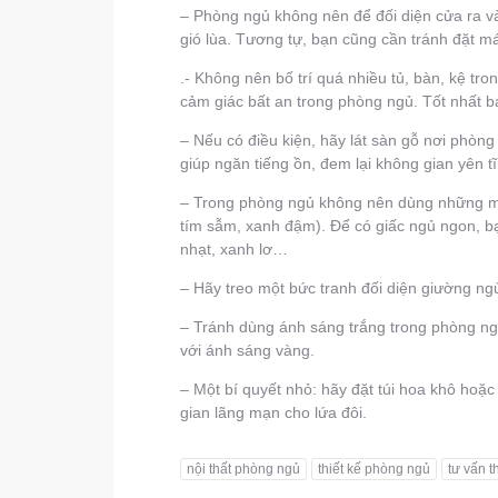
– Phòng ngủ không nên để đối diện cửa ra v
gió lùa. Tương tự, bạn cũng cần tránh đặt m
.- Không nên bố trí quá nhiều tủ, bàn, kệ tr
cảm giác bất an trong phòng ngủ. Tốt nhất 
– Nếu có điều kiện, hãy lát sàn gỗ nơi phòn
giúp ngăn tiếng ồn, đem lại không gian yên tĩ
– Trong phòng ngủ không nên dùng những m
tím sẫm, xanh đậm). Để có giấc ngủ ngon,
nhạt, xanh lơ…
– Hãy treo một bức tranh đối diện giường ng
– Tránh dùng ánh sáng trắng trong phòng ngủ
với ánh sáng vàng.
– Một bí quyết nhỏ: hãy đặt túi hoa khô hoặ
gian lãng mạn cho lứa đôi.
nội thất phòng ngủ
thiết kế phòng ngủ
tư vấn t