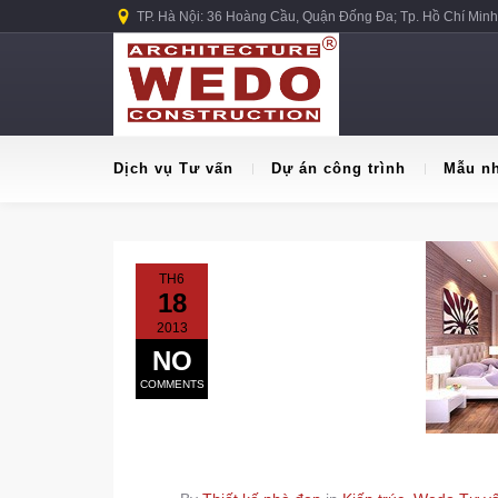
TP. Hà Nội: 36 Hoàng Cầu, Quận Đống Đa; Tp. Hồ Chí Minh
Dịch vụ Tư vấn
Dự án công trình
Mẫu n
TH6
18
2013
NO
COMMENTS