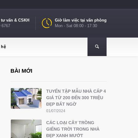
e tư vấn & CSKH
Giờ làm việc tại văn phòng
9 6767
Mon - Sat 08:00 - 17:30
 hệ
BÀI MỚI
TUYỂN TẬP MẪU NHÀ CẤP 4
GIÁ TỪ 200 ĐẾN 300 TRIỆU
ĐẸP BẤT NGỜ
01/07/2024
CÁC LOẠI CÂY TRỒNG
GIẾNG TRỜI TRONG NHÀ
ĐẸP XANH MƯỚT