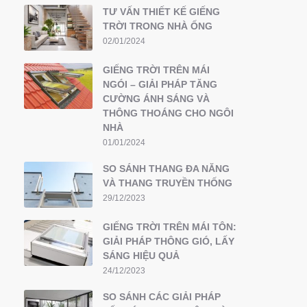
TƯ VẤN THIẾT KẾ GIẾNG
TRỜI TRONG NHÀ ỐNG
02/01/2024
GIẾNG TRỜI TRÊN MÁI
NGÓI – GIẢI PHÁP TĂNG
CƯỜNG ÁNH SÁNG VÀ
THÔNG THOÁNG CHO NGÔI
NHÀ
01/01/2024
SO SÁNH THANG ĐA NĂNG
VÀ THANG TRUYỀN THỐNG
29/12/2023
GIẾNG TRỜI TRÊN MÁI TÔN:
GIẢI PHÁP THÔNG GIÓ, LẤY
SÁNG HIỆU QUẢ
24/12/2023
SO SÁNH CÁC GIẢI PHÁP