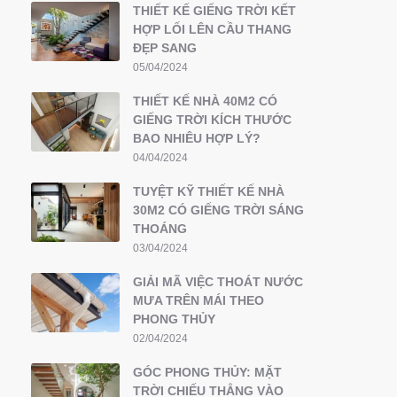
THIẾT KẾ GIẾNG TRỜI KẾT
HỢP LỐI LÊN CẦU THANG
ĐẸP SANG
05/04/2024
THIẾT KẾ NHÀ 40M2 CÓ
GIẾNG TRỜI KÍCH THƯỚC
BAO NHIÊU HỢP LÝ?
04/04/2024
TUYỆT KỸ THIẾT KẾ NHÀ
30M2 CÓ GIẾNG TRỜI SÁNG
THOÁNG
03/04/2024
GIẢI MÃ VIỆC THOÁT NƯỚC
MƯA TRÊN MÁI THEO
PHONG THỦY
02/04/2024
GÓC PHONG THỦY: MẶT
TRỜI CHIẾU THẲNG VÀO