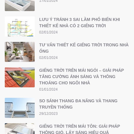
17/01/2024
LƯU Ý TRÁNH 3 SAI LẦM PHỔ BIẾN KHI
THIẾT KẾ NHÀ CÓ 2 GIẾNG TRỜI
02/01/2024
TƯ VẤN THIẾT KẾ GIẾNG TRỜI TRONG NHÀ
ỐNG
02/01/2024
GIẾNG TRỜI TRÊN MÁI NGÓI – GIẢI PHÁP
TĂNG CƯỜNG ÁNH SÁNG VÀ THÔNG
THOÁNG CHO NGÔI NHÀ
01/01/2024
SO SÁNH THANG ĐA NĂNG VÀ THANG
TRUYỀN THỐNG
29/12/2023
GIẾNG TRỜI TRÊN MÁI TÔN: GIẢI PHÁP
THÔNG GIÓ, LẤY SÁNG HIỆU QUẢ