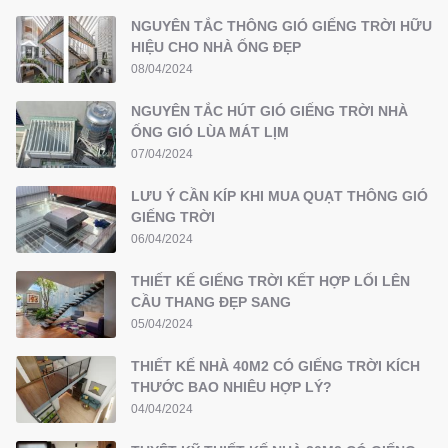
NGUYÊN TẮC THÔNG GIÓ GIẾNG TRỜI HỮU
HIỆU CHO NHÀ ỐNG ĐẸP
08/04/2024
NGUYÊN TẮC HÚT GIÓ GIẾNG TRỜI NHÀ
ỐNG GIÓ LÙA MÁT LỊM
07/04/2024
LƯU Ý CẦN KÍP KHI MUA QUẠT THÔNG GIÓ
GIẾNG TRỜI
06/04/2024
THIẾT KẾ GIẾNG TRỜI KẾT HỢP LỐI LÊN
CẦU THANG ĐẸP SANG
05/04/2024
THIẾT KẾ NHÀ 40M2 CÓ GIẾNG TRỜI KÍCH
THƯỚC BAO NHIÊU HỢP LÝ?
04/04/2024