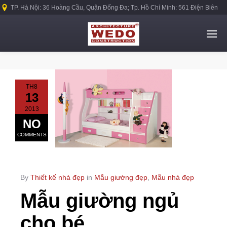
TP. Hà Nội: 36 Hoàng Cầu, Quận Đống Đa; Tp. Hồ Chí Minh: 561 Điện Biên
Phủ, Quận Bình Thạnh.
TH8
13
2013
NO
COMMENTS
By
Thiết kế nhà đẹp
in
Mẫu giường đẹp
,
Mẫu nhà đẹp
Mẫu giường ngủ
cho bé