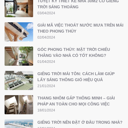
TUYỆT KỸ THIẾT KẾ NHÀ 30M2 CÓ GIẾNG
TRỜI SÁNG THOÁNG
03/04/2024
GIẢI MÃ VIỆC THOÁT NƯỚC MƯA TRÊN MÁI
THEO PHONG THỦY
02/04/2024
GÓC PHONG THỦY: MẶT TRỜI CHIẾU
THẲNG VÀO NHÀ CÓ TỐT KHÔNG?
01/04/2024
GIẾNG TRỜI MÁI TÔN: CÁCH LÀM GIÚP
LẤY SÁNG THÔNG GIÓ HIỆU QUẢ
21/01/2024
THANG NHÔM GẤP THÔNG MINH – GIẢI
PHÁP AN TOÀN CHO MỌI CÔNG VIỆC
18/01/2024
GIẾNG TRỜI NÊN ĐẶT Ở ĐÂU TRONG NHÀ?