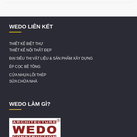
WEDO LIÊN KẾT
THIẾT KẾ BIỆT THỰ
THIẾT KẾ NỘI THẤT ĐẸP
ĐẠI SIÊU THỊ VẬT LIỆU & SẢN PHẨM XÂY DỰNG
ÉP CỌC BÊ TÔNG
CỬA NHỰA LÕI THÉP
SỬA CHỮA NHÀ
WEDO LÀM GÌ?