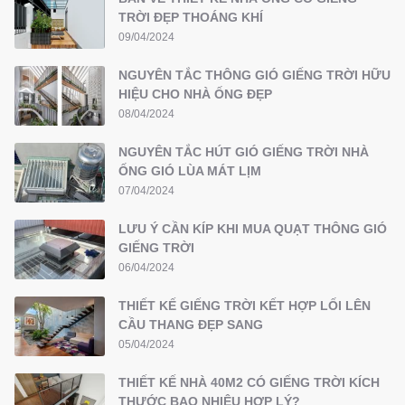
TRỜI ĐẸP THOÁNG KHÍ
09/04/2024
NGUYÊN TẮC THÔNG GIÓ GIẾNG TRỜI HỮU
HIỆU CHO NHÀ ỐNG ĐẸP
08/04/2024
NGUYÊN TẮC HÚT GIÓ GIẾNG TRỜI NHÀ
ỐNG GIÓ LÙA MÁT LỊM
07/04/2024
LƯU Ý CẦN KÍP KHI MUA QUẠT THÔNG GIÓ
GIẾNG TRỜI
06/04/2024
THIẾT KẾ GIẾNG TRỜI KẾT HỢP LỐI LÊN
CẦU THANG ĐẸP SANG
05/04/2024
THIẾT KẾ NHÀ 40M2 CÓ GIẾNG TRỜI KÍCH
THƯỚC BAO NHIÊU HỢP LÝ?