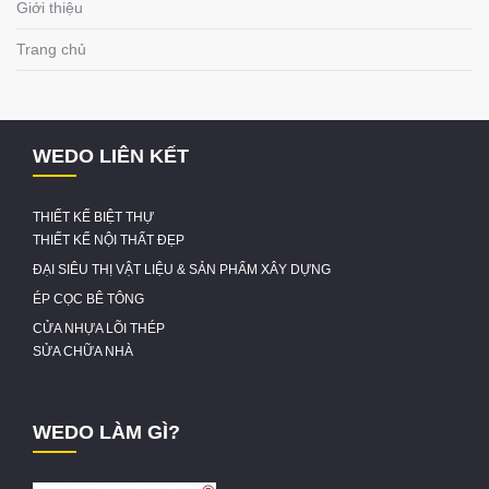
Giới thiệu
Trang chủ
WEDO LIÊN KẾT
THIẾT KẾ BIỆT THỰ
THIẾT KẾ NỘI THẤT ĐẸP
ĐẠI SIÊU THỊ VẬT LIỆU & SẢN PHẨM XÂY DỰNG
ÉP CỌC BÊ TÔNG
CỬA NHỰA LÕI THÉP
SỬA CHỮA NHÀ
WEDO LÀM GÌ?