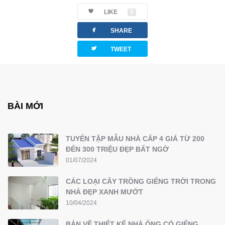
LIKE
0
facebook
SHARE
twitterbird
TWEET
BÀI MỚI
TUYỂN TẬP MẪU NHÀ CẤP 4 GIÁ TỪ 200
ĐẾN 300 TRIỆU ĐẸP BẤT NGỜ
01/07/2024
CÁC LOẠI CÂY TRỒNG GIẾNG TRỜI TRONG
NHÀ ĐẸP XANH MƯỚT
10/04/2024
BẢN VẼ THIẾT KẾ NHÀ ỐNG CÓ GIẾNG