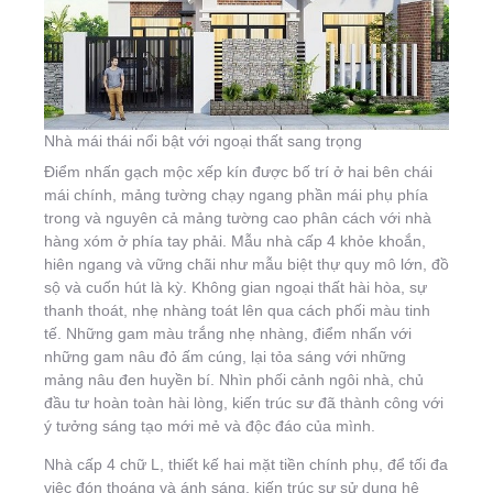
Nhà mái thái nổi bật với ngoại thất sang trọng
Điểm nhấn gạch mộc xếp kín được bố trí ở hai bên chái
mái chính, mảng tường chạy ngang phần mái phụ phía
trong và nguyên cả mảng tường cao phân cách với nhà
hàng xóm ở phía tay phải. Mẫu nhà cấp 4 khỏe khoắn,
hiên ngang và vững chãi như mẫu biệt thự quy mô lớn, đồ
sộ và cuốn hút là kỳ. Không gian ngoại thất hài hòa, sự
thanh thoát, nhẹ nhàng toát lên qua cách phối màu tinh
tế. Những gam màu trắng nhẹ nhàng, điểm nhấn với
những gam nâu đỏ ấm cúng, lại tỏa sáng với những
mảng nâu đen huyền bí. Nhìn phối cảnh ngôi nhà, chủ
đầu tư hoàn toàn hài lòng, kiến trúc sư đã thành công với
ý tưởng sáng tạo mới mẻ và độc đáo của mình.
Nhà cấp 4 chữ L, thiết kế hai mặt tiền chính phụ, để tối đa
việc đón thoáng và ánh sáng, kiến trúc sư sử dụng hệ