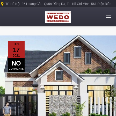
TP. Hà Nội: 36 Hoàng Cầu, Quận Đống Đa; Tp. Hồ Chí Minh: 561 Điện Biên
Phủ, Quận Bình Thạnh.
TH9
17
2021
NO
COMMENTS