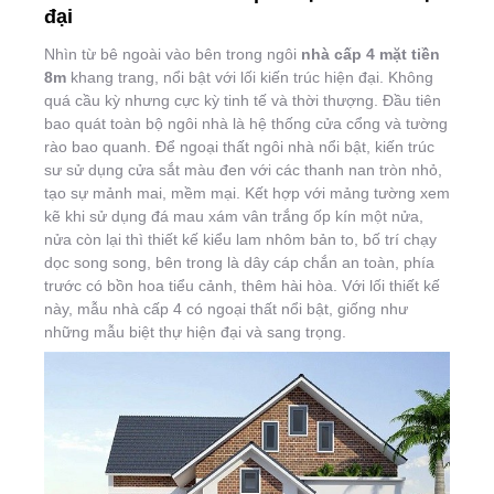
đại
Nhìn từ bê ngoài vào bên trong ngôi
nhà cấp 4 mặt tiền
8m
khang trang, nổi bật với lối kiến trúc hiện đại. Không
quá cầu kỳ nhưng cực kỳ tinh tế và thời thượng. Đầu tiên
bao quát toàn bộ ngôi nhà là hệ thống cửa cổng và tường
rào bao quanh. Để ngoại thất ngôi nhà nổi bật, kiến trúc
sư sử dụng cửa sắt màu đen với các thanh nan tròn nhỏ,
tạo sự mảnh mai, mềm mại. Kết hợp với mảng tường xem
kẽ khi sử dụng đá mau xám vân trắng ốp kín một nửa,
nửa còn lại thì thiết kế kiểu lam nhôm bản to, bố trí chạy
dọc song song, bên trong là dây cáp chắn an toàn, phía
trước có bồn hoa tiểu cảnh, thêm hài hòa. Với lối thiết kế
này, mẫu nhà cấp 4 có ngoại thất nổi bật, giống như
những mẫu biệt thự hiện đại và sang trọng.