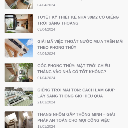
04/04/2024
TUYỆT KỸ THIẾT KẾ NHÀ 30M2 CÓ GIẾNG
TRỜI SÁNG THOÁNG
03/04/2024
GIẢI MÃ VIỆC THOÁT NƯỚC MƯA TRÊN MÁI
THEO PHONG THỦY
02/04/2024
GÓC PHONG THỦY: MẶT TRỜI CHIẾU
THẲNG VÀO NHÀ CÓ TỐT KHÔNG?
01/04/2024
GIẾNG TRỜI MÁI TÔN: CÁCH LÀM GIÚP
LẤY SÁNG THÔNG GIÓ HIỆU QUẢ
21/01/2024
THANG NHÔM GẤP THÔNG MINH – GIẢI
PHÁP AN TOÀN CHO MỌI CÔNG VIỆC
18/01/2024