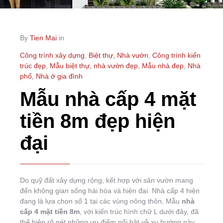
By
Tien Mai
in
Công trình xây dựng
,
Biệt thự, Nhà vườn
,
Công trình kiến
trúc đẹp
,
Mẫu biệt thự, nhà vườn đẹp
,
Mẫu nhà đẹp
,
Nhà
phố, Nhà ở gia đình
Mẫu nhà cấp 4 mặt
tiền 8m đẹp hiện
đại
Do quỹ đất xây dựng rộng, kết hợp với sân vườn mang
đến không gian sống hài hòa và hiện đại. Nhà cấp 4 hiện
đang là lựa chọn số 1 tại các vùng nông thôn, Mẫu
nhà
cấp 4 mặt tiền 8m
, với kiến trúc hình chữ L dưới đây, đã
thể hiện rõ nét những ưu điểm nổi bật về xu hướng này.