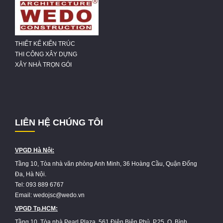
THIẾT KẾ KIẾN TRÚC
THI CÔNG XÂY DỰNG
XÂY NHÀ TRỌN GÓI
LIÊN HỆ CHÚNG TÔI
VPGD Hà Nội:
Tầng 10, Tòa nhà văn phòng Anh Minh, 36 Hoàng Cầu, Quận Đống
Đa, Hà Nội.
Tel: 093 889 6767
Email: wedojsc@wedo.vn
VPGD Tp.HCM:
Tầng 10, Tòa nhà Pearl Plaza, 561 Điện Biên Phủ, P.25, Q. Bình