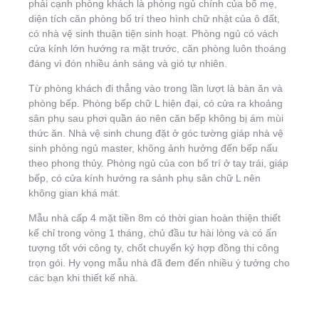
phải cạnh phòng khách là phòng ngủ chính của bố mẹ,
diện tích căn phòng bố trí theo hình chữ nhật của ô đất,
có nhà vệ sinh thuận tiện sinh hoạt. Phòng ngủ có vách
cửa kính lớn hướng ra mặt trước, căn phòng luôn thoáng
đáng vì đón nhiều ánh sáng và gió tự nhiên.
Từ phòng khách đi thẳng vào trong lần lượt là bàn ăn và
phòng bếp. Phòng bếp chữ L hiện đại, có cửa ra khoảng
sân phụ sau phơi quần áo nên căn bếp không bị ám mùi
thức ăn. Nhà vệ sinh chung đặt ở góc tường giáp nhà vệ
sinh phòng ngủ master, không ảnh hưởng đến bếp nấu
theo phong thủy. Phòng ngủ của con bố trí ở tay trái, giáp
bếp, có cửa kính hướng ra sảnh phụ sân chữ L nên
không gian khá mát.
Mẫu nhà cấp 4 mặt tiền 8m có thời gian hoàn thiện thiết
kế chỉ trong vòng 1 tháng, chủ đầu tư hài lòng và có ấn
tượng tốt với công ty, chốt chuyển ký hợp đồng thi công
trọn gói. Hy vọng mẫu nhà đã đem đến nhiều ý tưởng cho
các bạn khi thiết kế nhà.