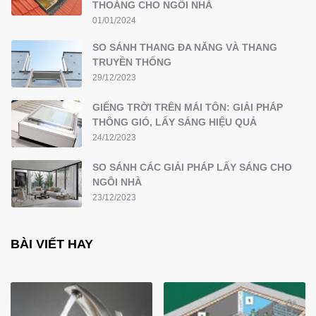
THOÁNG CHO NGÔI NHÀ
01/01/2024
SO SÁNH THANG ĐA NĂNG VÀ THANG
TRUYỀN THỐNG
29/12/2023
GIẾNG TRỜI TRÊN MÁI TÔN: GIẢI PHÁP
THÔNG GIÓ, LẤY SÁNG HIỆU QUẢ
24/12/2023
SO SÁNH CÁC GIẢI PHÁP LẤY SÁNG CHO
NGÔI NHÀ
23/12/2023
BÀI VIẾT HAY