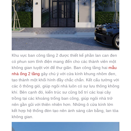
Khu vực ban công tầng 2 được thiết kế phần lan can đen
có phun sơn tĩnh điện mang đến cho các thành viên một
không gian tuyệt vời để thư giãn. Ban công tầng hai
mẫu
nhà ống 2 tầng
gây chú ý với cửa kính khung nhôm đen,
tạo thành một khối hình đầy chắc chắn. Kết cấu tường với
các ô thông gió, giúp ngôi nhà luôn có sự lưu thông không
khí. Bên cạnh đó, kiến trúc sư cũng bố trí các loại cây
trồng tại các khoảng trống ban công, giúp ngôi nhà trở
nên gần gũi với thiên nhiên hơn. Những ô cửa kính lớn
kết hợp hệ thống đèn tạo nên ánh sáng cân bằng, lan tỏa
không gian.