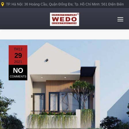
TP. Hà Nội: 36 Hoàng Cầu, Quận Đống Đa; Tp. Hồ Chí Minh: 561 Điện Biên
Phủ, Quận Bình Thạnh.
TH12
29
2021
NO
COMMENTS