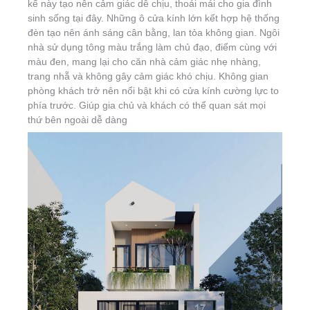
kế này tạo nên cảm giác dễ chịu, thoái mái cho gia đình
sinh sống tại đây. Những ô cửa kính lớn kết hợp hệ thống
đèn tạo nên ánh sáng cân bằng, lan tỏa không gian. Ngôi
nhà sử dụng tông màu trắng làm chủ đạo, điểm cùng với
màu đen, mang lại cho căn nhà cảm giác nhẹ nhàng,
trang nhẵ và không gây cảm giác khó chịu. Không gian
phòng khách trở nên nổi bật khi có cửa kính cường lực to
phía trước. Giúp gia chủ và khách có thể quan sát mọi
thứ bên ngoài dễ dàng