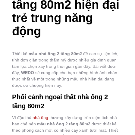
tầng 80m2 hiện đại
trẻ trung năng
động
Thiết kế
mẫu nhà ống 2 tầng 80m2
đề cao sự tiện ích,
tính đơn giản trong thẩm mỹ được nhiều gia đình quan
tâm lựa chọn xây trong thời gian gần đây. Bài viết dưới
đây,
WEDO
sẽ cung cấp cho bạn những hình ảnh chân
thực nhất về một trong những mẫu nhà hiện đại đang
được ưa chuộng hiện nay.
Phối cảnh ngoại thất nhà ống 2
tầng 80m2
Vì đặc thù
nhà ống
thường xây dựng trên diện tích nhà
hạn chế nên
mẫu nhà ống 2 tầng 80m2
được thiết kế
theo phong cách mở, có nhiều cây xanh tươi mát. Thiết