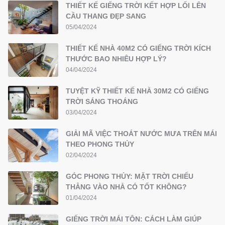
THIẾT KẾ GIẾNG TRỜI KẾT HỢP LỐI LÊN
CẦU THANG ĐẸP SANG
05/04/2024
THIẾT KẾ NHÀ 40M2 CÓ GIẾNG TRỜI KÍCH
THƯỚC BAO NHIÊU HỢP LÝ?
04/04/2024
TUYỆT KỸ THIẾT KẾ NHÀ 30M2 CÓ GIẾNG
TRỜI SÁNG THOÁNG
03/04/2024
GIẢI MÃ VIỆC THOÁT NƯỚC MƯA TRÊN MÁI
THEO PHONG THỦY
02/04/2024
GÓC PHONG THỦY: MẶT TRỜI CHIẾU
THẲNG VÀO NHÀ CÓ TỐT KHÔNG?
01/04/2024
GIẾNG TRỜI MÁI TÔN: CÁCH LÀM GIÚP