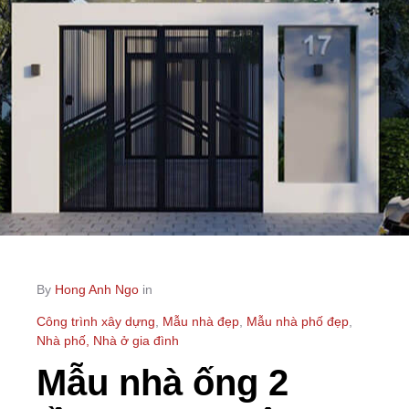
By
Hong Anh Ngo
in
Công trình xây dựng
,
Mẫu nhà đẹp
,
Mẫu nhà phố đẹp
,
Nhà phố, Nhà ở gia đình
Mẫu nhà ống 2