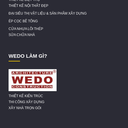
THIẾT KẾ NỘI THẤT ĐẸP
ĐẠI SIÊU THỊ VẬT LIỆU & SẢN PHẨM XÂY DỰNG
ÉP CỌC BÊ TÔNG
CỬA NHỰA LÕI THÉP
SỬA CHỮA NHÀ
WEDO LÀM GÌ?
THIẾT KẾ KIẾN TRÚC
THI CÔNG XÂY DỰNG
XÂY NHÀ TRỌN GÓI