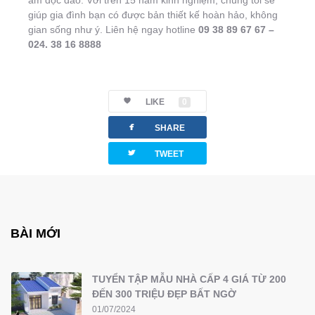
giúp gia đình bạn có được bản thiết kế hoàn hảo, không
gian sống như ý. Liên hệ ngay hotline
09 38 89 67 67 –
024. 38 16 8888
LIKE
0
facebook
SHARE
twitterbird
TWEET
BÀI MỚI
TUYỂN TẬP MẪU NHÀ CẤP 4 GIÁ TỪ 200
ĐẾN 300 TRIỆU ĐẸP BẤT NGỜ
01/07/2024