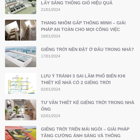
LẤY SÁNG THÔNG GIÓ HIỆU QUẢ
21/01/2024
THANG NHÔM GẤP THÔNG MINH – GIẢI
PHÁP AN TOÀN CHO MỌI CÔNG VIỆC
18/01/2024
GIẾNG TRỜI NÊN ĐẶT Ở ĐÂU TRONG NHÀ?
17/01/2024
LƯU Ý TRÁNH 3 SAI LẦM PHỔ BIẾN KHI
THIẾT KẾ NHÀ CÓ 2 GIẾNG TRỜI
02/01/2024
TƯ VẤN THIẾT KẾ GIẾNG TRỜI TRONG NHÀ
ỐNG
02/01/2024
GIẾNG TRỜI TRÊN MÁI NGÓI – GIẢI PHÁP
TĂNG CƯỜNG ÁNH SÁNG VÀ THÔNG