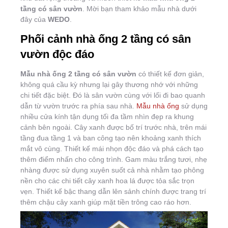
tầng có sân vườn
. Mời bạn tham khảo mẫu nhà dưới
đây của
WEDO
.
Phối cảnh nhà ống 2 tầng có sân
vườn độc đáo
Mẫu nhà ống 2 tầng có sân vườn
có thiết kế đơn giản,
không quá cầu kỳ nhưng lại gây thương nhớ với những
chi tiết đặc biệt. Đó là sân vườn cùng với lối đi bao quanh
dẫn từ vườn trước ra phía sau nhà.
Mẫu nhà ống
sử dụng
nhiều cửa kính tận dụng tối đa tầm nhìn đẹp ra khung
cảnh bên ngoài. Cây xanh được bố trí trước nhà, trên mái
tầng đua tầng 1 và ban công tạo nên khoảng xanh thích
mắt vô cùng. Thiết kế mái nhọn độc đáo và phá cách tạo
thêm điểm nhấn cho công trình. Gam màu trắng tươi, nhẹ
nhàng được sử dụng xuyên suốt cả nhà nhằm tạo phông
nền cho các chi tiết cây xanh hoa lá được tỏa sắc trọn
vẹn. Thiết kế bậc thang dẫn lên sảnh chính được trang trí
thêm chậu cây xanh giúp mặt tiền trông cao ráo hơn.