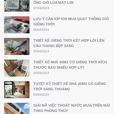
ỐNG GIÓ LÙA MÁT LỊM
07/04/2024
LƯU Ý CẦN KÍP KHI MUA QUẠT THÔNG GIÓ
GIẾNG TRỜI
06/04/2024
THIẾT KẾ GIẾNG TRỜI KẾT HỢP LỐI LÊN
CẦU THANG ĐẸP SANG
05/04/2024
THIẾT KẾ NHÀ 40M2 CÓ GIẾNG TRỜI KÍCH
THƯỚC BAO NHIÊU HỢP LÝ?
04/04/2024
TUYỆT KỸ THIẾT KẾ NHÀ 30M2 CÓ GIẾNG
TRỜI SÁNG THOÁNG
03/04/2024
GIẢI MÃ VIỆC THOÁT NƯỚC MƯA TRÊN MÁI
THEO PHONG THỦY