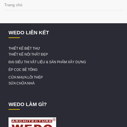
Trang chủ
WEDO LIÊN KẾT
THIẾT KẾ BIỆT THỰ
THIẾT KẾ NỘI THẤT ĐẸP
ĐẠI SIÊU THỊ VẬT LIỆU & SẢN PHẨM XÂY DỰNG
ÉP CỌC BÊ TÔNG
CỬA NHỰA LÕI THÉP
SỬA CHỮA NHÀ
WEDO LÀM GÌ?