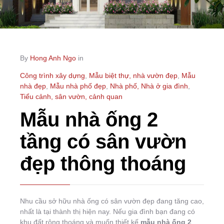
By
Hong Anh Ngo
in
Công trình xây dựng
,
Mẫu biệt thự, nhà vườn đẹp
,
Mẫu
nhà đẹp
,
Mẫu nhà phố đẹp
,
Nhà phố, Nhà ở gia đình
,
Tiểu cảnh, sân vườn, cảnh quan
Mẫu nhà ống 2
tầng có sân vườn
đẹp thông thoáng
Nhu cầu sở hữu nhà ống có sân vườn đẹp đang tăng cao,
nhất là tại thành thị hiện nay. Nếu gia đình bạn đang có
khu đất rộng thoáng và muốn thiết kế
mẫu nhà ống 2