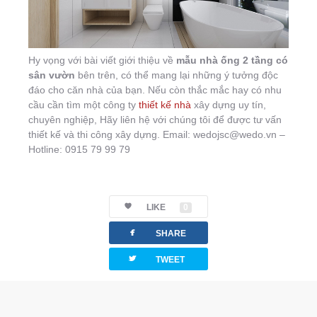
Hy vọng với bài viết giới thiệu về
mẫu nhà ống 2 tầng có
sân vườn
bên trên, có thể mang lại những ý tưởng độc
đáo cho căn nhà của bạn. Nếu còn thắc mắc hay có nhu
cầu cần tìm một công ty
thiết kế nhà
xây dựng uy tín,
chuyên nghiệp, Hãy liên hệ với chúng tôi để được tư vấn
thiết kế và thi công xây dựng. Email: wedojsc@wedo.vn –
Hotline: 0915 79 99 79
LIKE
0
facebook
SHARE
twitterbird
TWEET