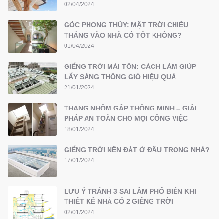
02/04/2024
GÓC PHONG THỦY: MẶT TRỜI CHIẾU
THẲNG VÀO NHÀ CÓ TỐT KHÔNG?
01/04/2024
GIẾNG TRỜI MÁI TÔN: CÁCH LÀM GIÚP
LẤY SÁNG THÔNG GIÓ HIỆU QUẢ
21/01/2024
THANG NHÔM GẤP THÔNG MINH – GIẢI
PHÁP AN TOÀN CHO MỌI CÔNG VIỆC
18/01/2024
GIẾNG TRỜI NÊN ĐẶT Ở ĐÂU TRONG NHÀ?
17/01/2024
LƯU Ý TRÁNH 3 SAI LẦM PHỔ BIẾN KHI
THIẾT KẾ NHÀ CÓ 2 GIẾNG TRỜI
02/01/2024