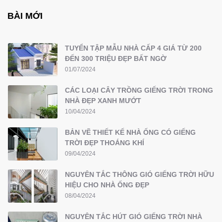
BÀI MỚI
TUYỂN TẬP MẪU NHÀ CẤP 4 GIÁ TỪ 200
ĐẾN 300 TRIỆU ĐẸP BẤT NGỜ
01/07/2024
CÁC LOẠI CÂY TRỒNG GIẾNG TRỜI TRONG
NHÀ ĐẸP XANH MƯỚT
10/04/2024
BẢN VẼ THIẾT KẾ NHÀ ỐNG CÓ GIẾNG
TRỜI ĐẸP THOÁNG KHÍ
09/04/2024
NGUYÊN TẮC THÔNG GIÓ GIẾNG TRỜI HỮU
HIỆU CHO NHÀ ỐNG ĐẸP
08/04/2024
NGUYÊN TẮC HÚT GIÓ GIẾNG TRỜI NHÀ