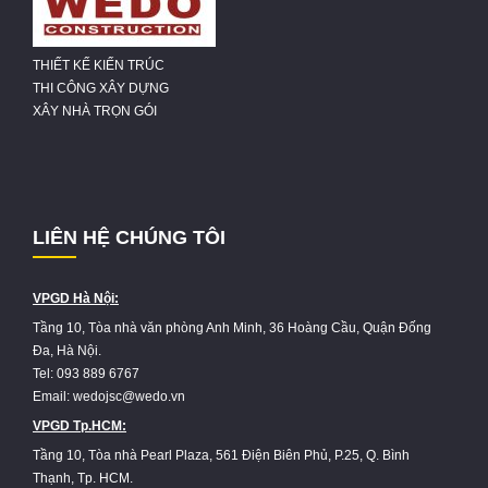
THIẾT KẾ KIẾN TRÚC
THI CÔNG XÂY DỰNG
XÂY NHÀ TRỌN GÓI
LIÊN HỆ CHÚNG TÔI
VPGD Hà Nội:
Tầng 10, Tòa nhà văn phòng Anh Minh, 36 Hoàng Cầu, Quận Đống
Đa, Hà Nội.
Tel: 093 889 6767
Email: wedojsc@wedo.vn
VPGD Tp.HCM:
Tầng 10, Tòa nhà Pearl Plaza, 561 Điện Biên Phủ, P.25, Q. Bình
Thạnh, Tp. HCM.