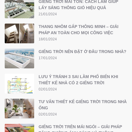
GIẾNG TRỜI MÁI TÔN: CÁCH LÀM GIÚP
LẤY SÁNG THÔNG GIÓ HIỆU QUẢ
21/01/2024
THANG NHÔM GẤP THÔNG MINH – GIẢI
PHÁP AN TOÀN CHO MỌI CÔNG VIỆC
18/01/2024
GIẾNG TRỜI NÊN ĐẶT Ở ĐÂU TRONG NHÀ?
17/01/2024
LƯU Ý TRÁNH 3 SAI LẦM PHỔ BIẾN KHI
THIẾT KẾ NHÀ CÓ 2 GIẾNG TRỜI
02/01/2024
TƯ VẤN THIẾT KẾ GIẾNG TRỜI TRONG NHÀ
ỐNG
02/01/2024
GIẾNG TRỜI TRÊN MÁI NGÓI – GIẢI PHÁP