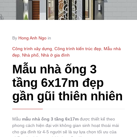
By
Hong Anh Ngo
in
Công trình xây dựng
,
Công trình kiến trúc đẹp
,
Mẫu nhà
đẹp
,
Nhà phố, Nhà ở gia đình
Mẫu nhà ống 3
tầng 6x17m đẹp
gần gũi thiên nhiên
Mẫu
mẫu nhà ống 3 tầng 6x17m
được thiết kế theo
phong cách hiện đại với không gian sinh hoạt thoái mái
cho gia đình từ 4-5 người sẽ là sự lựa chọn tối ưu của