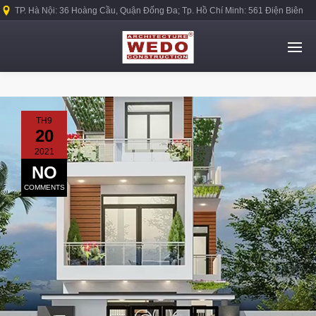
TP. Hà Nội: 36 Hoàng Cầu, Quận Đống Đa; Tp. Hồ Chí Minh: 561 Điện Biên
Phủ, Quận Bình Thạnh.
TH9
20
2021
NO
COMMENTS