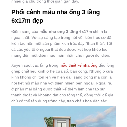
nhiều gia chủ trong thời gian gần đây.
Phối cảnh mẫu nhà ống 3 tầng
6x17m đẹp
Điểm sáng của
mẫu nhà ống 3 tầng 6x17m
chính là
ngoại thất. Với sự sáng tạo trong nét vẽ, kiến trúc sư đã
kiến tạo nên một sản phẩm kiến trúc đầy “thần thái”. Tất
cả các yếu tố ở ngoại thất đều được kết hợp khéo léo
mang đến một diện mạo mãn nhãn cho người đối diện.
Xuyên suốt các tầng trong
mẫu thiết kế nhà ống
đều lồng
ghép chất liệu kính ở hệ cửa sổ, ban công. Những ô cửa
kính không chỉ tôn lên vẻ hiện đại, sang trọng mà còn là
nơi kết nối mẫu nhà với thiên nhiên bên ngoài. Ngoài ra,
ở phần mái bằng được thiết kế thêm lam che tạo sự
thanh thoát và khoáng đạt cho tổng thể, đồng thời để gia
chủ có thể tận dụng trồng cây, treo chậu hoa đặc sắc.