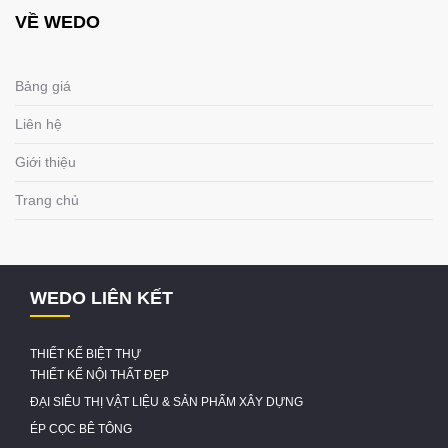
VỀ WEDO
Bảng giá
Liên hệ
Giới thiệu
Trang chủ
WEDO LIÊN KẾT
THIẾT KẾ BIỆT THỰ
THIẾT KẾ NỘI THẤT ĐẸP
ĐẠI SIÊU THỊ VẬT LIỆU & SẢN PHẨM XÂY DỰNG
ÉP CỌC BÊ TÔNG