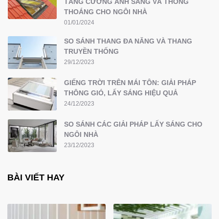
TĂNG CƯỜNG ÁNH SÁNG VÀ THÔNG
THOÁNG CHO NGÔI NHÀ
01/01/2024
SO SÁNH THANG ĐA NĂNG VÀ THANG
TRUYỀN THỐNG
29/12/2023
GIẾNG TRỜI TRÊN MÁI TÔN: GIẢI PHÁP
THÔNG GIÓ, LẤY SÁNG HIỆU QUẢ
24/12/2023
SO SÁNH CÁC GIẢI PHÁP LẤY SÁNG CHO
NGÔI NHÀ
23/12/2023
BÀI VIẾT HAY