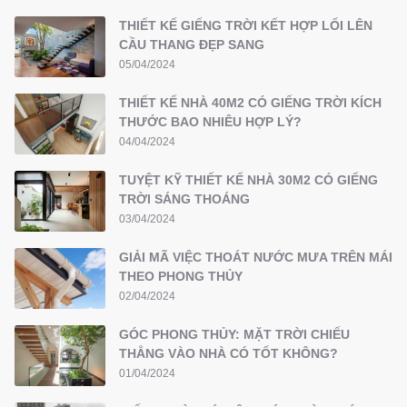
THIẾT KẾ GIẾNG TRỜI KẾT HỢP LỐI LÊN
CẦU THANG ĐẸP SANG
05/04/2024
THIẾT KẾ NHÀ 40M2 CÓ GIẾNG TRỜI KÍCH
THƯỚC BAO NHIÊU HỢP LÝ?
04/04/2024
TUYỆT KỸ THIẾT KẾ NHÀ 30M2 CÓ GIẾNG
TRỜI SÁNG THOÁNG
03/04/2024
GIẢI MÃ VIỆC THOÁT NƯỚC MƯA TRÊN MÁI
THEO PHONG THỦY
02/04/2024
GÓC PHONG THỦY: MẶT TRỜI CHIẾU
THẲNG VÀO NHÀ CÓ TỐT KHÔNG?
01/04/2024