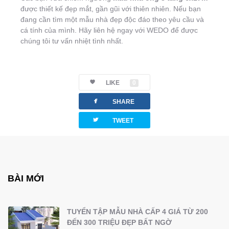
được thiết kế đẹp mắt, gần gũi với thiên nhiên. Nếu bạn
đang cần tìm một mẫu nhà đẹp độc đáo theo yêu cầu và
cá tính của mình. Hãy liên hệ ngay với WEDO để được
chúng tôi tư vấn nhiệt tình nhất.
LIKE
0
facebook
SHARE
twitterbird
TWEET
BÀI MỚI
TUYỂN TẬP MẪU NHÀ CẤP 4 GIÁ TỪ 200
ĐẾN 300 TRIỆU ĐẸP BẤT NGỜ