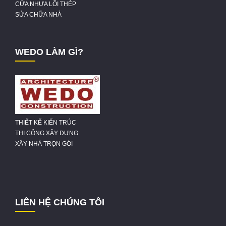
CỬA NHỰA LÕI THÉP
SỬA CHỮA NHÀ
WEDO LÀM GÌ?
THIẾT KẾ KIẾN TRÚC
THI CÔNG XÂY DỰNG
XÂY NHÀ TRỌN GÓI
LIÊN HỆ CHÚNG TÔI