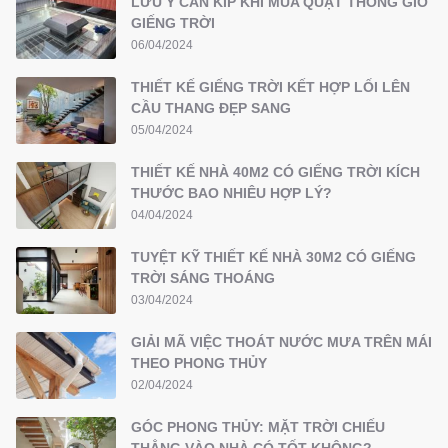
LƯU Ý CẦN KÍP KHI MUA QUẠT THÔNG GIÓ
GIẾNG TRỜI
06/04/2024
THIẾT KẾ GIẾNG TRỜI KẾT HỢP LỐI LÊN
CẦU THANG ĐẸP SANG
05/04/2024
THIẾT KẾ NHÀ 40M2 CÓ GIẾNG TRỜI KÍCH
THƯỚC BAO NHIÊU HỢP LÝ?
04/04/2024
TUYỆT KỸ THIẾT KẾ NHÀ 30M2 CÓ GIẾNG
TRỜI SÁNG THOÁNG
03/04/2024
GIẢI MÃ VIỆC THOÁT NƯỚC MƯA TRÊN MÁI
THEO PHONG THỦY
02/04/2024
GÓC PHONG THỦY: MẶT TRỜI CHIẾU
THẲNG VÀO NHÀ CÓ TỐT KHÔNG?