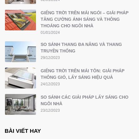
GIẾNG TRỜI TRÊN MÁI NGÓI – GIẢI PHÁP
TĂNG CƯỜNG ÁNH SÁNG VÀ THÔNG
THOÁNG CHO NGÔI NHÀ
01/01/2024
SO SÁNH THANG ĐA NĂNG VÀ THANG
TRUYỀN THỐNG
29/12/2023
GIẾNG TRỜI TRÊN MÁI TÔN: GIẢI PHÁP
THÔNG GIÓ, LẤY SÁNG HIỆU QUẢ
24/12/2023
SO SÁNH CÁC GIẢI PHÁP LẤY SÁNG CHO
NGÔI NHÀ
23/12/2023
BÀI VIẾT HAY