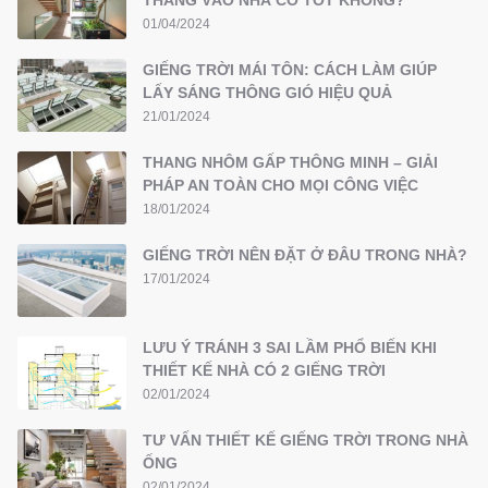
01/04/2024
GIẾNG TRỜI MÁI TÔN: CÁCH LÀM GIÚP
LẤY SÁNG THÔNG GIÓ HIỆU QUẢ
21/01/2024
THANG NHÔM GẤP THÔNG MINH – GIẢI
PHÁP AN TOÀN CHO MỌI CÔNG VIỆC
18/01/2024
GIẾNG TRỜI NÊN ĐẶT Ở ĐÂU TRONG NHÀ?
17/01/2024
LƯU Ý TRÁNH 3 SAI LẦM PHỔ BIẾN KHI
THIẾT KẾ NHÀ CÓ 2 GIẾNG TRỜI
02/01/2024
TƯ VẤN THIẾT KẾ GIẾNG TRỜI TRONG NHÀ
ỐNG
02/01/2024