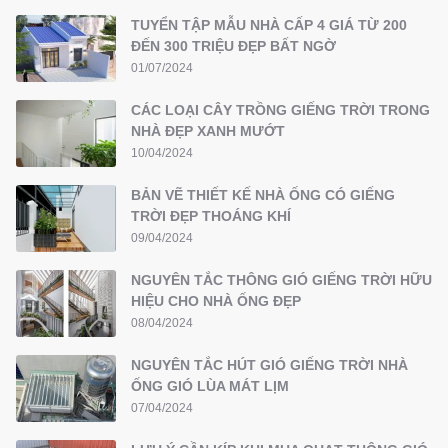
TUYỂN TẬP MẪU NHÀ CẤP 4 GIÁ TỪ 200
ĐẾN 300 TRIỆU ĐẸP BẤT NGỜ
01/07/2024
CÁC LOẠI CÂY TRỒNG GIẾNG TRỜI TRONG
NHÀ ĐẸP XANH MƯỚT
10/04/2024
BẢN VẼ THIẾT KẾ NHÀ ỐNG CÓ GIẾNG
TRỜI ĐẸP THOÁNG KHÍ
09/04/2024
NGUYÊN TẮC THÔNG GIÓ GIẾNG TRỜI HỮU
HIỆU CHO NHÀ ỐNG ĐẸP
08/04/2024
NGUYÊN TẮC HÚT GIÓ GIẾNG TRỜI NHÀ
ỐNG GIÓ LÙA MÁT LỊM
07/04/2024