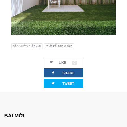
sân vườn hiện đại
thiết kế sân vườn
LIKE
0
facebook
SHARE
twitterbird
TWEET
BÀI MỚI