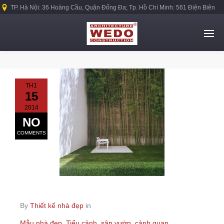
TP. Hà Nội: 36 Hoàng Cầu, Quận Đống Đa; Tp. Hồ Chí Minh: 561 Điện Biên
Phủ, Quận Bình Thạnh.
TH1
15
2014
NO
COMMENTS
By
Thiết kế nhà đẹp
in
Mẫu nhà đẹp
,
Tiểu cảnh, sân vườn, cảnh quan