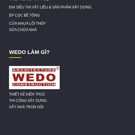
ĐẠI SIÊU THỊ VẬT LIỆU & SẢN PHẨM XÂY DỰNG
ÉP CỌC BÊ TÔNG
CỬA NHỰA LÕI THÉP
SỬA CHỮA NHÀ
WEDO LÀM GÌ?
THIẾT KẾ KIẾN TRÚC
THI CÔNG XÂY DỰNG
XÂY NHÀ TRỌN GÓI