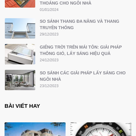
THOÁNG CHO NGÔI NHÀ
01/01/2024
SO SÁNH THANG ĐA NĂNG VÀ THANG
TRUYỀN THỐNG
29/12/2023
GIẾNG TRỜI TRÊN MÁI TÔN: GIẢI PHÁP
THÔNG GIÓ, LẤY SÁNG HIỆU QUẢ
24/12/2023
SO SÁNH CÁC GIẢI PHÁP LẤY SÁNG CHO
NGÔI NHÀ
23/12/2023
BÀI VIẾT HAY