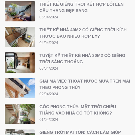
THIẾT KẾ GIẾNG TRỜI KẾT HỢP LỐI LÊN
CẦU THANG ĐẸP SANG
05/04/2024
THIẾT KẾ NHÀ 40M2 CÓ GIẾNG TRỜI KÍCH
THƯỚC BAO NHIÊU HỢP LÝ?
04/04/2024
TUYỆT KỸ THIẾT KẾ NHÀ 30M2 CÓ GIẾNG
TRỜI SÁNG THOÁNG
03/04/2024
GIẢI MÃ VIỆC THOÁT NƯỚC MƯA TRÊN MÁI
THEO PHONG THỦY
02/04/2024
GÓC PHONG THỦY: MẶT TRỜI CHIẾU
THẲNG VÀO NHÀ CÓ TỐT KHÔNG?
01/04/2024
GIẾNG TRỜI MÁI TÔN: CÁCH LÀM GIÚP