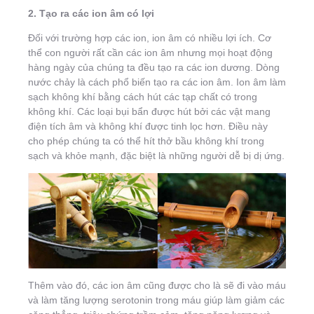
2. Tạo ra các ion âm có lợi
Đối với trường hợp các ion, ion âm có nhiều lợi ích. Cơ
thể con người rất cần các ion âm nhưng mọi hoạt động
hàng ngày của chúng ta đều tạo ra các ion dương. Dòng
nước chảy là cách phổ biến tạo ra các ion âm. Ion âm làm
sạch không khí bằng cách hút các tạp chất có trong
không khí. Các loại bụi bẩn được hút bởi các vật mang
điện tích âm và không khí được tinh lọc hơn. Điều này
cho phép chúng ta có thể hít thở bầu không khí trong
sạch và khỏe mạnh, đặc biệt là những người dễ bị dị ứng.
Thêm vào đó, các ion âm cũng được cho là sẽ đi vào máu
và làm tăng lượng serotonin trong máu giúp làm giảm các