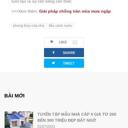
luôn tạo ra sự cân bằng cần thiết.
>>>Xem thêm:
Giải pháp chống tràn mùa mưa ngập
phong thủy cửa nhà
tiểu cảnh nước
LIKE
0
facebook
SHARE
twitterbird
TWEET
BÀI MỚI
TUYỂN TẬP MẪU NHÀ CẤP 4 GIÁ TỪ 200
ĐẾN 300 TRIỆU ĐẸP BẤT NGỜ
01/07/2024