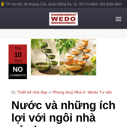
TP. Hà Nội: 36 Hoàng Cầu, Quận Đống Đa; Tp. Hồ Chí Minh: 561 Điện Biên
Phủ, Quận Bình Thạnh.
TH9
10
2013
NO
COMMENTS
By
Thiết kế nhà đẹp
in
Phong thuỷ Nhà ở
,
Wedo Tư vấn
Nước và những ích
lợi với ngôi nhà