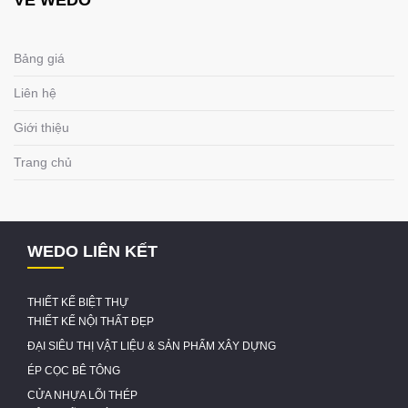
VỀ WEDO
Bảng giá
Liên hệ
Giới thiệu
Trang chủ
WEDO LIÊN KẾT
THIẾT KẾ BIỆT THỰ
THIẾT KẾ NỘI THẤT ĐẸP
ĐẠI SIÊU THỊ VẬT LIỆU & SẢN PHẨM XÂY DỰNG
ÉP CỌC BÊ TÔNG
CỬA NHỰA LÕI THÉP