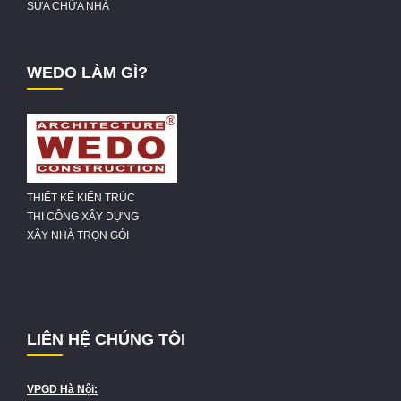
SỬA CHỮA NHÀ
WEDO LÀM GÌ?
THIẾT KẾ KIẾN TRÚC
THI CÔNG XÂY DỰNG
XÂY NHÀ TRỌN GÓI
LIÊN HỆ CHÚNG TÔI
VPGD Hà Nội: