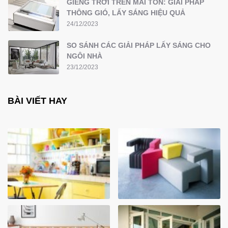
GIẾNG TRỜI TRÊN MÁI TÔN: GIẢI PHÁP
THÔNG GIÓ, LẤY SÁNG HIỆU QUẢ
24/12/2023
SO SÁNH CÁC GIẢI PHÁP LẤY SÁNG CHO
NGÔI NHÀ
23/12/2023
BÀI VIẾT HAY