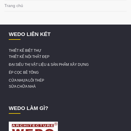
Trang chủ
WEDO LIÊN KẾT
THIẾT KẾ BIỆT THỰ
THIẾT KẾ NỘI THẤT ĐẸP
ĐẠI SIÊU THỊ VẬT LIỆU & SẢN PHẨM XÂY DỰNG
ÉP CỌC BÊ TÔNG
CỬA NHỰA LÕI THÉP
SỬA CHỮA NHÀ
WEDO LÀM GÌ?