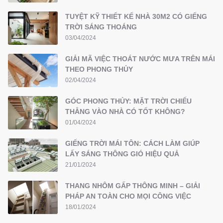
TUYỆT KỸ THIẾT KẾ NHÀ 30M2 CÓ GIẾNG
TRỜI SÁNG THOÁNG
03/04/2024
GIẢI MÃ VIỆC THOÁT NƯỚC MƯA TRÊN MÁI
THEO PHONG THỦY
02/04/2024
GÓC PHONG THỦY: MẶT TRỜI CHIẾU
THẲNG VÀO NHÀ CÓ TỐT KHÔNG?
01/04/2024
GIẾNG TRỜI MÁI TÔN: CÁCH LÀM GIÚP
LẤY SÁNG THÔNG GIÓ HIỆU QUẢ
21/01/2024
THANG NHÔM GẤP THÔNG MINH – GIẢI
PHÁP AN TOÀN CHO MỌI CÔNG VIỆC
18/01/2024