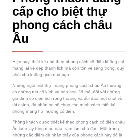
cấp cho biệt thự
phong cách châu
Âu
Hiện nay, thiết kế nhà theo phong cách cổ điển không chỉ
mang lại vẻ đẹp thanh lịch mà còn tôn vẻ sang trọng, quý
phái cho không gian nhà bạn.
Những ngôi biệt thự mang phong cách châu Âu thường
có những nét cổ kính và hào hoa. Vì thế, đối với những
gia đình có diện tích rộng thoáng và dồi dào một chút về
tài chính, đa phần họ sẽ chọn cho mình cách thiết kế
phòng mang hơi hướng cổ điển.
Phòng khách được thiết kế theo phong cách cổ điển châu
Âu luôn lấy tông màu nâu trầm làm chủ đạo. Một trong
những đặc điểm dễ nhận thấy của phong cách này đó là