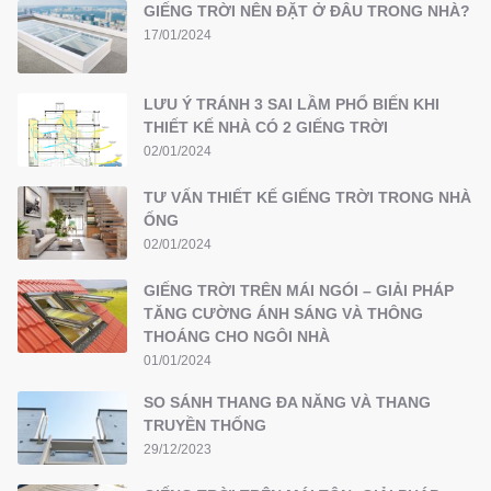
GIẾNG TRỜI NÊN ĐẶT Ở ĐÂU TRONG NHÀ?
17/01/2024
LƯU Ý TRÁNH 3 SAI LẦM PHỔ BIẾN KHI
THIẾT KẾ NHÀ CÓ 2 GIẾNG TRỜI
02/01/2024
TƯ VẤN THIẾT KẾ GIẾNG TRỜI TRONG NHÀ
ỐNG
02/01/2024
GIẾNG TRỜI TRÊN MÁI NGÓI – GIẢI PHÁP
TĂNG CƯỜNG ÁNH SÁNG VÀ THÔNG
THOÁNG CHO NGÔI NHÀ
01/01/2024
SO SÁNH THANG ĐA NĂNG VÀ THANG
TRUYỀN THỐNG
29/12/2023