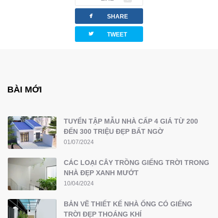
facebook
SHARE
twitterbird
TWEET
BÀI MỚI
TUYỂN TẬP MẪU NHÀ CẤP 4 GIÁ TỪ 200
ĐẾN 300 TRIỆU ĐẸP BẤT NGỜ
01/07/2024
CÁC LOẠI CÂY TRỒNG GIẾNG TRỜI TRONG
NHÀ ĐẸP XANH MƯỚT
10/04/2024
BẢN VẼ THIẾT KẾ NHÀ ỐNG CÓ GIẾNG
TRỜI ĐẸP THOÁNG KHÍ