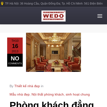
TP. Hà Nội: 36 Hoàng Cầu, Quận Đống Đa; Tp. Hồ Chí Minh: 561 Điện Biên
Phủ, Quận Bình Thạnh.
TH10
16
2013
NO
COMMENTS
By
Thiết kế nhà đẹp
in
Mẫu nhà đẹp
,
Nội thất phòng khách, sinh hoạt chung
Phòng khách đẳng