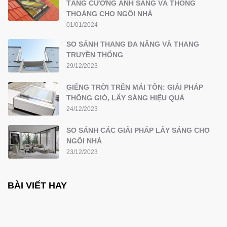
TĂNG CƯỜNG ÁNH SÁNG VÀ THÔNG
THOÁNG CHO NGÔI NHÀ
01/01/2024
SO SÁNH THANG ĐA NĂNG VÀ THANG
TRUYỀN THỐNG
29/12/2023
GIẾNG TRỜI TRÊN MÁI TÔN: GIẢI PHÁP
THÔNG GIÓ, LẤY SÁNG HIỆU QUẢ
24/12/2023
SO SÁNH CÁC GIẢI PHÁP LẤY SÁNG CHO
NGÔI NHÀ
23/12/2023
BÀI VIẾT HAY