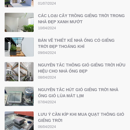
01/07/2024
CÁC LOẠI CÂY TRỒNG GIẾNG TRỜI TRONG
NHÀ ĐẸP XANH MƯỚT
10/04/2024
BẢN VẼ THIẾT KẾ NHÀ ỐNG CÓ GIẾNG
TRỜI ĐẸP THOÁNG KHÍ
09/04/2024
NGUYÊN TẮC THÔNG GIÓ GIẾNG TRỜI HỮU
HIỆU CHO NHÀ ỐNG ĐẸP
08/04/2024
NGUYÊN TẮC HÚT GIÓ GIẾNG TRỜI NHÀ
ỐNG GIÓ LÙA MÁT LỊM
07/04/2024
LƯU Ý CẦN KÍP KHI MUA QUẠT THÔNG GIÓ
GIẾNG TRỜI
06/04/2024