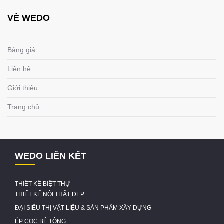
VỀ WEDO
Bảng giá
Liên hệ
Giới thiệu
Trang chủ
WEDO LIÊN KẾT
THIẾT KẾ BIỆT THỰ
THIẾT KẾ NỘI THẤT ĐẸP
ĐẠI SIÊU THỊ VẬT LIỆU & SẢN PHẨM XÂY DỰNG
ÉP CỌC BÊ TÔNG