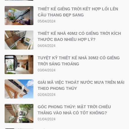
THIẾT KẾ GIẾNG TRỜI KẾT HỢP LỐI LÊN
CẦU THANG ĐẸP SANG
05/04/2024
THIẾT KẾ NHÀ 40M2 CÓ GIẾNG TRỜI KÍCH
THƯỚC BAO NHIÊU HỢP LÝ?
04/04/2024
TUYỆT KỸ THIẾT KẾ NHÀ 30M2 CÓ GIẾNG
TRỜI SÁNG THOÁNG
03/04/2024
GIẢI MÃ VIỆC THOÁT NƯỚC MƯA TRÊN MÁI
THEO PHONG THỦY
02/04/2024
GÓC PHONG THỦY: MẶT TRỜI CHIẾU
THẲNG VÀO NHÀ CÓ TỐT KHÔNG?
01/04/2024