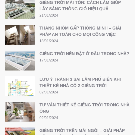
GIẾNG TRỜI MÁI TÔN: CÁCH LÀM GIÚP
LẤY SÁNG THÔNG GIÓ HIỆU QUẢ
21/01/2024
THANG NHÔM GẤP THÔNG MINH – GIẢI
PHÁP AN TOÀN CHO MỌI CÔNG VIỆC
18/01/2024
GIẾNG TRỜI NÊN ĐẶT Ở ĐÂU TRONG NHÀ?
17/01/2024
LƯU Ý TRÁNH 3 SAI LẦM PHỔ BIẾN KHI
THIẾT KẾ NHÀ CÓ 2 GIẾNG TRỜI
02/01/2024
TƯ VẤN THIẾT KẾ GIẾNG TRỜI TRONG NHÀ
ỐNG
02/01/2024
GIẾNG TRỜI TRÊN MÁI NGÓI – GIẢI PHÁP