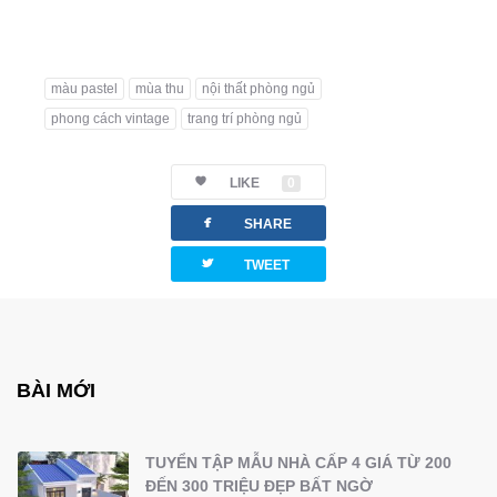
màu pastel
mùa thu
nội thất phòng ngủ
phong cách vintage
trang trí phòng ngủ
LIKE
0
facebook
SHARE
twitterbird
TWEET
BÀI MỚI
TUYỂN TẬP MẪU NHÀ CẤP 4 GIÁ TỪ 200
ĐẾN 300 TRIỆU ĐẸP BẤT NGỜ