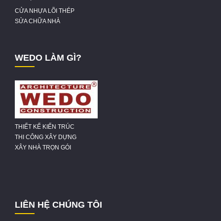
CỬA NHỰA LÕI THÉP
SỬA CHỮA NHÀ
WEDO LÀM GÌ?
THIẾT KẾ KIẾN TRÚC
THI CÔNG XÂY DỰNG
XÂY NHÀ TRỌN GÓI
LIÊN HỆ CHÚNG TÔI