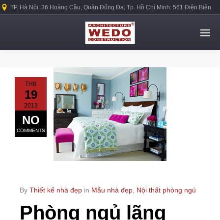
TP. Hà Nội: 36 Hoàng Cầu, Quận Đống Đa; Tp. Hồ Chí Minh: 561 Điện Biên
Phủ, Quận Bình Thạnh.
TH8
19
2013
NO
COMMENTS
By
Thiết kế nhà đẹp
in
Mẫu nhà đẹp
,
Nội thất phòng ngủ
Phòng ngủ lãng